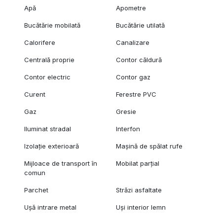
Apă
Apometre
Bucătărie mobilată
Bucătărie utilată
Calorifere
Canalizare
Centrală proprie
Contor căldură
Contor electric
Contor gaz
Curent
Ferestre PVC
Gaz
Gresie
Iluminat stradal
Interfon
Izolație exterioară
Mașină de spălat rufe
Mijloace de transport în
Mobilat parțial
comun
Parchet
Străzi asfaltate
Ușă intrare metal
Uși interior lemn