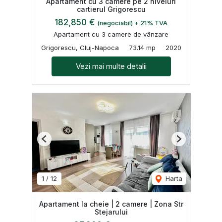
Apartament cu 3 camere pe 2 niveluri
cartierul Grigorescu
182,850 €
(negociabil) + 21% TVA
Apartament cu 3 camere de vânzare
Grigorescu, Cluj-Napoca
73.14 mp
2020
Vezi mai multe detalii
Previous
Next
1
/
12
Harta
Apartament la cheie | 2 camere | Zona Str
Stejarului