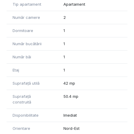
Tip apartament
Apartament
modificări în ceea ce privește prețul sau informațiile
prezentate
Număr camere
2
Dormitoare
1
Număr bucătării
1
Număr băi
1
Etaj
1
Suprafață utilă
42 mp
Suprafață
50.4 mp
construită
Disponibilitate
Imediat
Orientare
Nord-Est