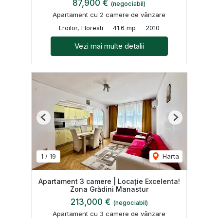
87,900 €
(negociabil)
Apartament cu 2 camere de vânzare
Eroilor, Floresti
41.6 mp
2010
Vezi mai multe detalii
Previous
Next
1
/
19
Harta
Apartament 3 camere | Locație Excelenta!
Zona Grădini Manastur
213,000 €
(negociabil)
Apartament cu 3 camere de vânzare