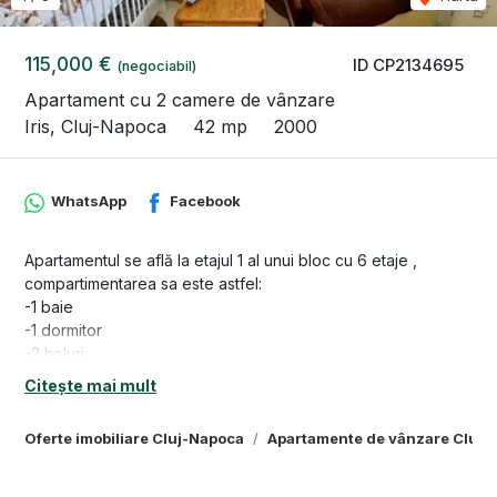
115,000 €
ID CP2134695
(negociabil)
Apartament cu 2 camere de vânzare
Iris, Cluj-Napoca
42 mp
2000
WhatsApp
Facebook
Apartamentul se află la etajul 1 al unui bloc cu 6 etaje ,
compartimentarea sa este astfel:
-1 baie
-1 dormitor
-2 holuri
-1 living cu bucatarie + loc de luat masa
Citește mai mult
-1 debara
Apartamentul dispune de 42mp
Oferte imobiliare Cluj-Napoca
Apartamente de vânzare Cluj-
Apartamentul deține și certificat energetic care va fi predat
viitorilor proprietari în data semnării contractului.
Agentia nu isi asuma responsabilitatea pentru eventualele