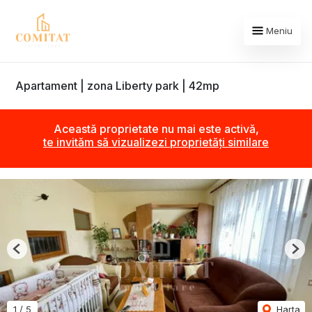
Meniu
Apartament | zona Liberty park | 42mp
Această proprietate nu mai este activă,
te invităm să vizualizezi proprietăți similare
Previous
Nex
1
/
5
Harta