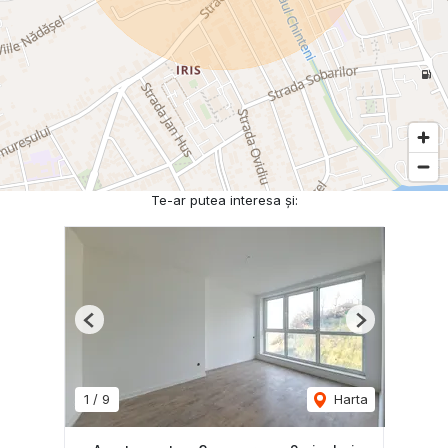
Te-ar putea interesa și:
Previous
Next
1
/
9
Harta