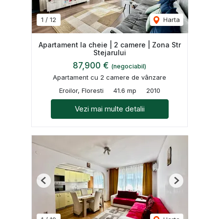
1
/
12
Harta
Apartament la cheie | 2 camere | Zona Str
Stejarului
87,900 €
(negociabil)
Apartament cu 2 camere de vânzare
Eroilor, Floresti
41.6 mp
2010
Vezi mai multe detalii
Previous
Next