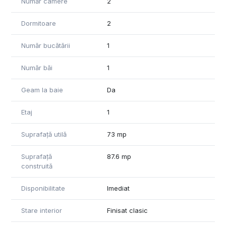
Număr camere
2
Pentru informații suplimentare și vizionări va așteptăm cu
drag să ne contactați!
Dormitoare
2
*Informațiile din anunț au fost furnizate in prealabil de către
proprietar. Agenția nu iși asumă responsabilitatea pentru
Număr bucătării
1
eventualele modificări in ceea ce privește prețul sau
informațiile prezentate.*
Număr băi
1
Geam la baie
Da
Etaj
1
Suprafață utilă
73 mp
Suprafață
87.6 mp
construită
Disponibilitate
Imediat
Stare interior
Finisat clasic