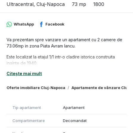
Ultracentral, Cluj-Napoca
73 mp
1800
WhatsApp
Facebook
Va prezentam spre vanzare un apartament cu 2 camere de
73.06mp in zona Piata Avram Iancu.
Este localizat la etajul 1/1 intr-o cladire istorica construita
inainte de 1940.
Citește mai mult
Este compartimentat astfel: hol, bucatarie, baie, camara de
alimente, camera de zi si dormitor.
Oferte imobiliare Cluj-Napoca
Apartamente de vânzare Cluj-
Dispune de centrala proprie, calorifere, geamuri termopan
cu tamplarie din lemn.
Tip apartament
Apartament
Imobilul nu detine certificatul de performanta energetica, insa
acesta este in curs de obtinere si va fi pus la dispozitie de
Compartimentare
Decomandat
catre proprietar cumparatorilor, la contractul de vanzare-
cumparare.