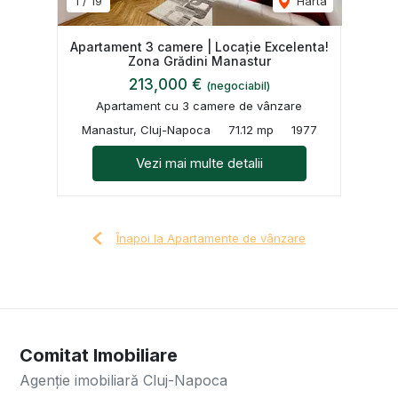
1
/
19
Harta
Apartament 3 camere | Locație Excelenta!
Zona Grădini Manastur
213,000 €
(negociabil)
Apartament cu 3 camere de vânzare
Manastur, Cluj-Napoca
71.12 mp
1977
Vezi mai multe detalii
Înapoi la Apartamente de vânzare
Comitat Imobiliare
Agenție imobiliară Cluj-Napoca