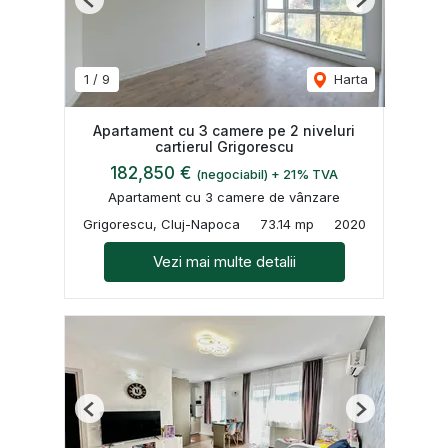
Previous
Next
1
/
9
Harta
Apartament cu 3 camere pe 2 niveluri
cartierul Grigorescu
182,850 €
(negociabil) + 21% TVA
Apartament cu 3 camere de vânzare
Grigorescu, Cluj-Napoca
73.14 mp
2020
Vezi mai multe detalii
Previous
Next