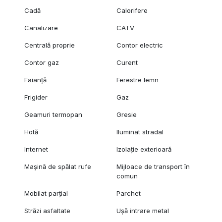
Cadă
Calorifere
Canalizare
CATV
Centrală proprie
Contor electric
Contor gaz
Curent
Faianță
Ferestre lemn
Frigider
Gaz
Geamuri termopan
Gresie
Hotă
Iluminat stradal
Internet
Izolație exterioară
Mașină de spălat rufe
Mijloace de transport în
comun
Mobilat parțial
Parchet
Străzi asfaltate
Ușă intrare metal