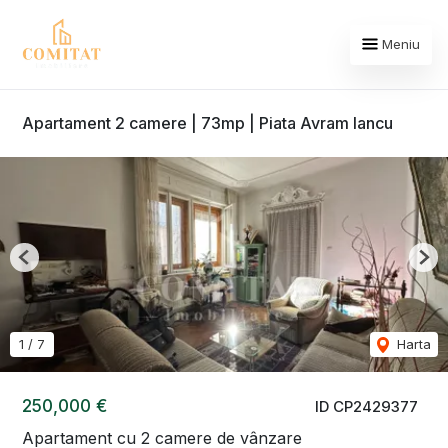
Meniu
Apartament 2 camere | 73mp | Piata Avram Iancu
Previous
Nex
1
/
7
Harta
250,000 €
ID CP2429377
Apartament cu 2 camere de vânzare