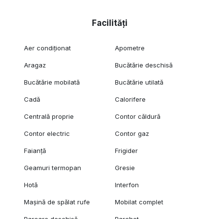
Facilități
Aer condiționat
Apometre
Aragaz
Bucătărie deschisă
Bucătărie mobilată
Bucătărie utilată
Cadă
Calorifere
Centrală proprie
Contor căldură
Contor electric
Contor gaz
Faianță
Frigider
Geamuri termopan
Gresie
Hotă
Interfon
Mașină de spălat rufe
Mobilat complet