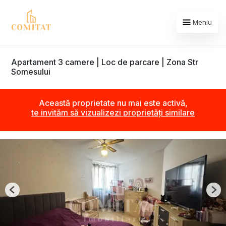
Meniu
Apartament 3 camere | Loc de parcare | Zona Str
Somesului
Această proprietate nu mai este activă,
te invităm să vizualizezi proprietăți similare
Previous
Nex