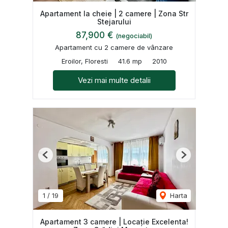
Apartament la cheie | 2 camere | Zona Str
Stejarului
87,900 €
(negociabil)
Apartament cu 2 camere de vânzare
Eroilor, Floresti
41.6 mp
2010
Vezi mai multe detalii
Previous
Next
1
/
19
Harta
Apartament 3 camere | Locație Excelenta!