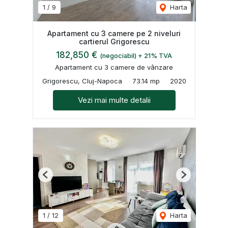
1
/
9
Harta
Apartament cu 3 camere pe 2 niveluri
cartierul Grigorescu
182,850 €
(negociabil) + 21% TVA
Apartament cu 3 camere de vânzare
Grigorescu, Cluj-Napoca
73.14 mp
2020
Vezi mai multe detalii
Previous
Next
1
/
12
Harta