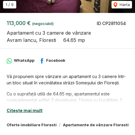
1
/
9
Harta
113,000 €
ID CP2811054
(negociabil)
Apartament cu 3 camere de vânzare
Avram Iancu, Floresti
64.65 mp
WhatsApp
Facebook
Vă propunem spre vânzare un apartament cu 3 camere într-
un bloc situat în vecinătatea străzii Someșului din Florești.
Cu o suprafață utilă de 64.65 mp, apartamentul este
compartimentat astfel: 2 dormitoare, 1 living cu bucătărie, 1
baie, 1 hol.
Citește mai mult
În preț este inclus și un loc de parcare exterior.
Locuința se vinde conform pozelor.
Oferte imobiliare Floresti
Apartamente de vânzare Floresti
Acesta deține certificat de performanță energetică clasa B.