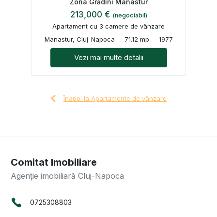
Zona Grădini Manastur
213,000 €
(negociabil)
Apartament cu 3 camere de vânzare
Manastur, Cluj-Napoca
71.12 mp
1977
Vezi mai multe detalii
Înapoi la Apartamente de vânzare
Comitat Imobiliare
Agenție imobiliară Cluj-Napoca
0725308803