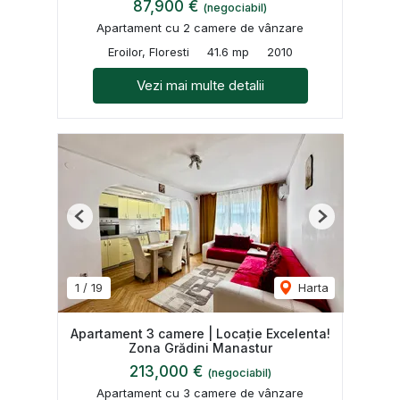
87,900 €
(negociabil)
Apartament cu 2 camere de vânzare
Eroilor, Floresti
41.6 mp
2010
Vezi mai multe detalii
Previous
Next
1
/
19
Harta
Apartament 3 camere | Locație Excelenta!
Zona Grădini Manastur
213,000 €
(negociabil)
Apartament cu 3 camere de vânzare