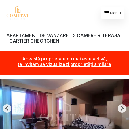
Meniu
APARTAMENT DE VÂNZARE | 3 CAMERE + TERASĂ
| CARTIER GHEORGHENI
Această proprietate nu mai este activă,
te invităm să vizualizezi proprietăți similare
Previous
Nex