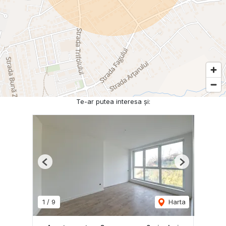
Te-ar putea interesa și:
Previous
Next
1
/
9
Harta