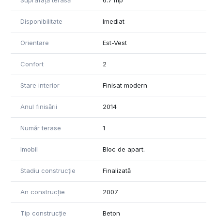
Suprafață terasă
6.7 mp
Disponibilitate
Imediat
Orientare
Est-Vest
Confort
2
Stare interior
Finisat modern
Anul finisării
2014
Număr terase
1
Imobil
Bloc de apart.
Stadiu construcție
Finalizată
An construcție
2007
Tip construcție
Beton