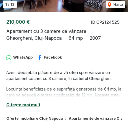
1
/
13
Harta
210,000 €
ID CP2124525
Apartament cu 3 camere de vânzare
Gheorgheni, Cluj-Napoca
64 mp
2007
WhatsApp
Facebook
Avem deosebita plăcere de a vă oferi spre vânzare un
apartament cochet cu 3 camere, în cartierul Gheorgheni.
Locuința beneficiază de o suprafață generoasă de 64 mp, la
care se adaugă o terasă spațioasăz de 12 mp. Aceasta este
amplasată la etajul 2/9 al unui bloc nou, edificat în 2007.
Citește mai mult
Compartimentarea este realizată semidecomendat, astfel: 1
hol, 1 living cu bucătărie deschisă, mobilată și utilată complet,
Oferte imobiliare Cluj-Napoca
Apartamente de vânzare Cluj-
2 dormitoare, 1 baie, 1 terasă cu deschidere spre răsărit.