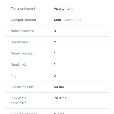
Locuința se predă complet mobilată și utilată, în conformitate
cu pozele prezentate în anunț! Aceasta se pretează ideal
Tip apartament
Apartament
pentru o familie extinsă, care este în căutarea unei oaze de
liniște pentru a-și consolida viața într-una dintre colțurile
Compartimentare
Semidecomandat
izolate ale orașului.
Stațiile mijloacelor de transport în comun se află în apropiere,
Număr camere
3
făcând legătură directă cu centrul municipiului, și inclusiv, cu
toate punctele de interes.
Dormitoare
2
Apartamentul deține certificat de performanță energetică,
Număr bucătării
1
care se va preda viitorilor proprietari în momentul semnării
contractului de vânzare-cumpărare.
Număr băi
1
Pentru informații suplimentare despre proprietate și vizionări,
vă stăm cu drag la dispoziție! Informațiile din anunț au fost
Etaj
2
furnizate în prealabil de către proprietar. Agenția nu își asumă
responsabilitatea pentru eventuale modificări în ceea ce
Suprafață utilă
64 mp
privește prețul sau informațiile prezentate.
Suprafață
76.8 mp
construită