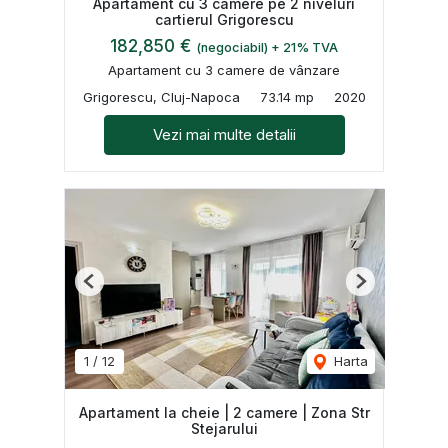
Apartament cu 3 camere pe 2 niveluri
cartierul Grigorescu
182,850 €
(negociabil) + 21% TVA
Apartament cu 3 camere de vânzare
Grigorescu, Cluj-Napoca
73.14 mp
2020
Vezi mai multe detalii
Previous
Next
1
/
12
Harta
Apartament la cheie | 2 camere | Zona Str
Stejarului