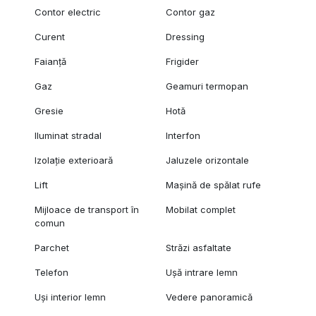
Contor electric
Contor gaz
Curent
Dressing
Faianță
Frigider
Gaz
Geamuri termopan
Gresie
Hotă
Iluminat stradal
Interfon
Izolație exterioară
Jaluzele orizontale
Lift
Mașină de spălat rufe
Mijloace de transport în
Mobilat complet
comun
Parchet
Străzi asfaltate
Telefon
Ușă intrare lemn
Uși interior lemn
Vedere panoramică