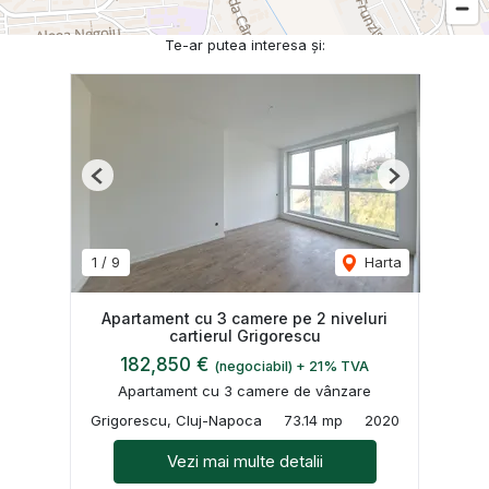
Te-ar putea interesa și:
Previous
Next
1
/
9
Harta
Apartament cu 3 camere pe 2 niveluri
cartierul Grigorescu
182,850 €
(negociabil) + 21% TVA
Apartament cu 3 camere de vânzare
Grigorescu, Cluj-Napoca
73.14 mp
2020
Vezi mai multe detalii