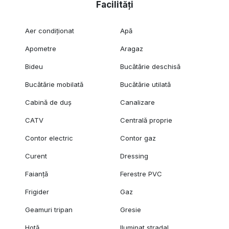
Facilități
Aer condiționat
Apă
Apometre
Aragaz
Bideu
Bucătărie deschisă
Bucătărie mobilată
Bucătărie utilată
Cabină de duș
Canalizare
CATV
Centrală proprie
Contor electric
Contor gaz
Curent
Dressing
Faianță
Ferestre PVC
Frigider
Gaz
Geamuri tripan
Gresie
Hotă
Iluminat stradal