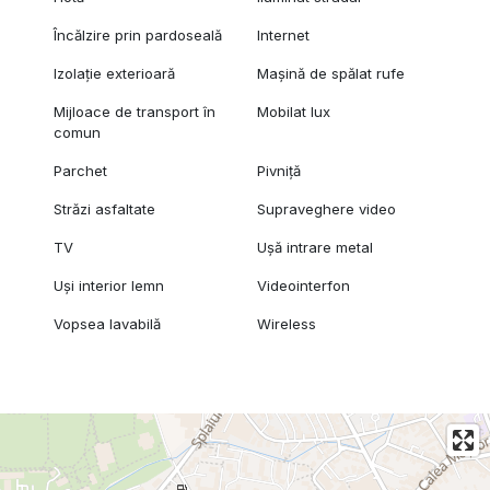
Încălzire prin pardoseală
Internet
Izolație exterioară
Mașină de spălat rufe
Mijloace de transport în
Mobilat lux
comun
Parchet
Pivniță
Străzi asfaltate
Supraveghere video
TV
Ușă intrare metal
Uși interior lemn
Videointerfon
Vopsea lavabilă
Wireless