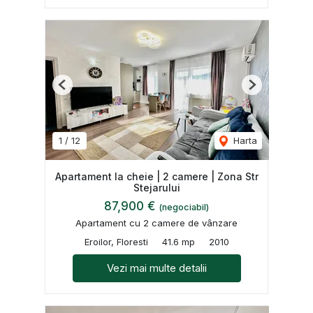
Previous
Next
1
/
12
Harta
Apartament la cheie | 2 camere | Zona Str
Stejarului
87,900 €
(negociabil)
Apartament cu 2 camere de vânzare
Eroilor, Floresti
41.6 mp
2010
Vezi mai multe detalii