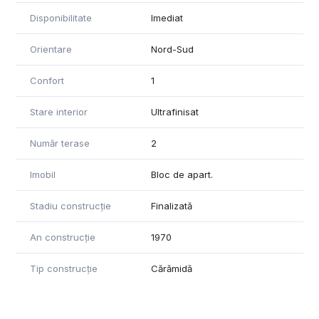
Detine certificat de performanta energetica, acesta urmand
Disponibilitate
Imediat
sa fie predat clientilor la contractul de vanzare-cumparare.
Orientare
Nord-Sud
Pentru informații suplimentare și vizionări va așteptăm cu
drag să ne contactați!
*Informațiile din anunț au fost furnizate in prealabil de către
Confort
1
proprietar. Agenția nu iși asumă responsabilitatea pentru
eventualele modificări in ceea ce privește prețul sau
Stare interior
Ultrafinisat
informațiile prezentate.*
Număr terase
2
Imobil
Bloc de apart.
Stadiu construcție
Finalizată
An construcție
1970
Tip construcție
Cărămidă