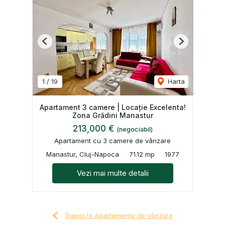
Previous
Next
1
/
19
Harta
Apartament 3 camere | Locație Excelenta!
Zona Grădini Manastur
213,000 €
(negociabil)
Apartament cu 3 camere de vânzare
Manastur, Cluj-Napoca
71.12 mp
1977
Vezi mai multe detalii
Înapoi la Apartamente de vânzare