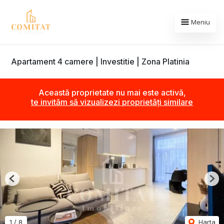
Meniu
Apartament 4 camere | Investitie | Zona Platinia
Această proprietate nu mai este activă,
te invităm să vizualizezi proprietăți similare
Previous
Nex
1
/
8
Harta