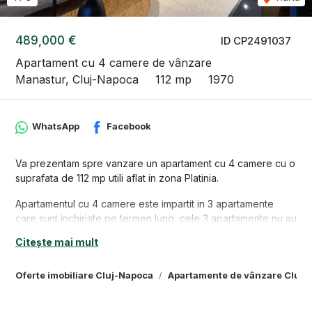
489,000 €
ID CP2491037
Apartament cu 4 camere de vânzare
Manastur, Cluj-Napoca
112 mp
1970
WhatsApp
Facebook
Va prezentam spre vanzare un apartament cu 4 camere cu o
suprafata de 112 mp utili aflat in zona Platinia.
Apartamentul cu 4 camere este impartit in 3 apartamente
care sunt inchiriate pe termen lung, cele 3 apartamente nu au
CF separat, se pot cumpara doar impreuna.
Citește mai mult
Proprietatea mai beneficiaza de un pod cu o suprafata de
110mp, acesta se poate transforma in 2 apartamente.
Oferte imobiliare Cluj-Napoca
Apartamente de vânzare Cluj-
Este compartimentat astfel: