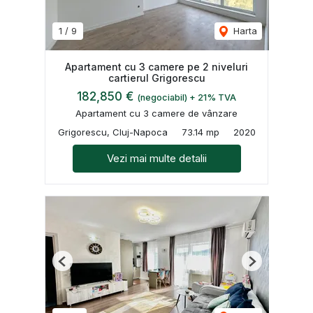
1
/
9
Harta
Apartament cu 3 camere pe 2 niveluri
cartierul Grigorescu
182,850 €
(negociabil) + 21% TVA
Apartament cu 3 camere de vânzare
Grigorescu, Cluj-Napoca
73.14 mp
2020
Vezi mai multe detalii
Previous
Next