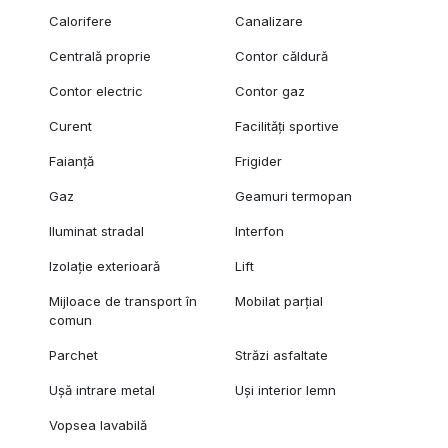
Calorifere
Canalizare
Centrală proprie
Contor căldură
Contor electric
Contor gaz
Curent
Facilități sportive
Faianță
Frigider
Gaz
Geamuri termopan
Iluminat stradal
Interfon
Izolație exterioară
Lift
Mijloace de transport în
Mobilat parțial
comun
Parchet
Străzi asfaltate
Ușă intrare metal
Uși interior lemn
Vopsea lavabilă