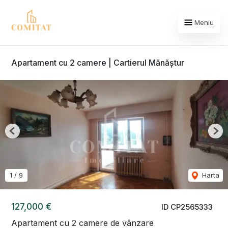
Meniu
Apartament cu 2 camere | Cartierul Mănăștur
Previous
Nex
1
/
9
Harta
127,000 €
ID CP2565333
Apartament cu 2 camere de vânzare