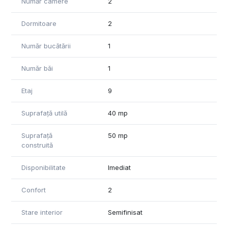
Este aproape de mijloacele de transport în comun, într-o
Număr camere
2
zonă liniștită la 2 minute de baza sportivă Unirea și de
pădure.
Dormitoare
2
Pentru informații și vizionări va așteptăm cu drag sa ne
Număr bucătării
1
contactați!
*Informațiile din anunț au fost furnizate în prealabil de către
Număr băi
1
proprietar. Agenția nu își asumă responsabilitatea pentru
eventualele modificări în ceea ce privește prețul sau
Etaj
9
informațiile prezentate.
Suprafață utilă
40 mp
Suprafață
50 mp
construită
Disponibilitate
Imediat
Confort
2
Stare interior
Semifinisat