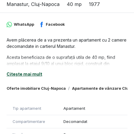
Manastur, Cluj-Napoca
40 mp
1977
WhatsApp
Facebook
Avem plăcerea de a va prezenta un apartament cu 2 camere
decomandate in cartierul Manastur.
Acesta beneficiaza de o suprafață utila de 40 mp, fiind
amplasat la etajul 9/10 al unui bloc rigid, construit din
caramida.
Citește mai mult
Este compartimentat in felul urmator: 2 camere decomandate,
1 baie, 1 bucatarie, 1 hol.
Oferte imobiliare Cluj-Napoca
Apartamente de vânzare Cluj-
Se află în stare bună fiind parțial renovat. A fost schimbată
instalația termică în cupru, centrala termică, beneficiază de
parchet din lemn masiv. Imobilul în care se află apartamentul
Tip apartament
Apartament
este izolat, casa scării și liftul fiind recent renovate.
Compartimentare
Decomandat
Se vinde împreună cu beci în scara blocului.