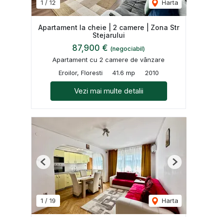
1
/
12
Harta
Apartament la cheie | 2 camere | Zona Str
Stejarului
87,900 €
(negociabil)
Apartament cu 2 camere de vânzare
Eroilor, Floresti
41.6 mp
2010
Vezi mai multe detalii
Previous
Next
1
/
19
Harta