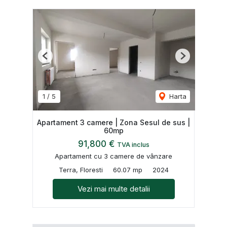
Previous
Next
1
/
5
Harta
Apartament 3 camere | Zona Sesul de sus |
60mp
91,800 €
TVA inclus
Apartament cu 3 camere de vânzare
Terra, Floresti
60.07 mp
2024
Vezi mai multe detalii