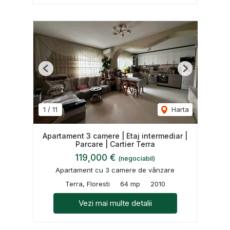
Previous
Next
1
/
11
Harta
Apartament 3 camere | Etaj intermediar |
Parcare | Cartier Terra
119,000 €
(negociabil)
Apartament cu 3 camere de vânzare
Terra, Floresti
64 mp
2010
Vezi mai multe detalii