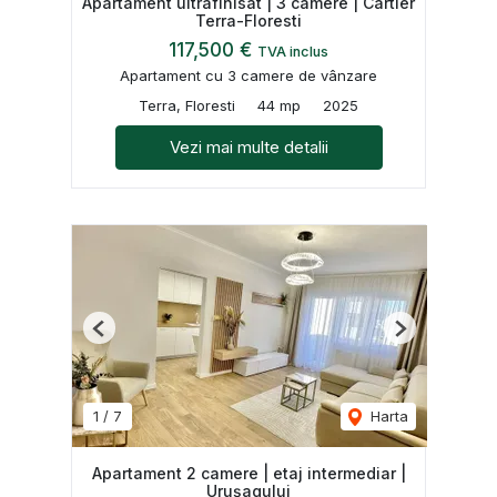
Apartament ultrafinisat | 3 camere | Cartier
Terra-Floresti
117,500 €
TVA inclus
Apartament cu 3 camere de vânzare
Terra, Floresti
44 mp
2025
Vezi mai multe detalii
Previous
Next
1
/
7
Harta
Apartament 2 camere | etaj intermediar |
Urușagului