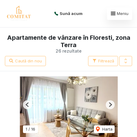
Sună acum
Meniu
Apartamente de vânzare în Floresti, zona
Terra
26 rezultate
Caută din nou
Filtrează
Previous
Next
1
/
16
Harta