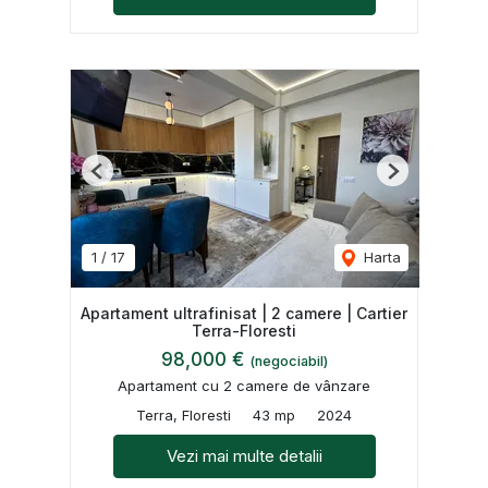
Previous
Next
1
/
17
Harta
Apartament ultrafinisat | 2 camere | Cartier
Terra-Floresti
98,000 €
(negociabil)
Apartament cu 2 camere de vânzare
Terra, Floresti
43 mp
2024
Vezi mai multe detalii