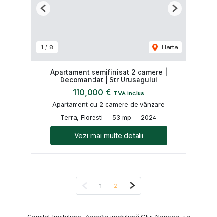
Previous
Next
1
/
8
Harta
Apartament semifinisat 2 camere |
Decomandat | Str Urusagului
110,000 €
TVA inclus
Apartament cu 2 camere de vânzare
Terra, Floresti
53 mp
2024
Vezi mai multe detalii
Pagina anterioară
Pagina următoare
1
2
Comitat Imobiliare, Agenție imobiliară Cluj-Napoca, va