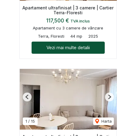
Apartament ultrafinisat | 3 camere | Cartier
Terra-Floresti
117,500 €
TVA inclus
Apartament cu 3 camere de vânzare
Terra, Floresti
44 mp
2025
Vezi mai multe detalii
Previous
Next
1
/
15
Harta