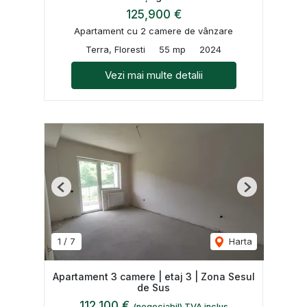
125,900 €
Apartament cu 2 camere de vânzare
Terra, Floresti
55 mp
2024
Vezi mai multe detalii
Previous
Next
1
/
7
Harta
Apartament 3 camere | etaj 3 | Zona Sesul
de Sus
112,100 €
(negociabil) TVA inclus