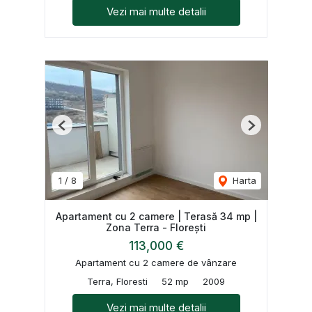
Vezi mai multe detalii
Previous
Next
1
/
8
Harta
Apartament cu 2 camere | Terasă 34 mp |
Zona Terra - Florești
113,000 €
Apartament cu 2 camere de vânzare
Terra, Floresti
52 mp
2009
Vezi mai multe detalii