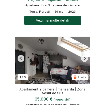
Apartament cu 3 camere de vânzare
Terra, Floresti
59 mp
2023
Vezi mai multe detalii
Previous
Next
1
/
6
Harta
Apartament 2 camere | mansarda | Zona
Sesul de Sus
65,000 €
(negociabil)
Apartament cu 2 camere de vânzare