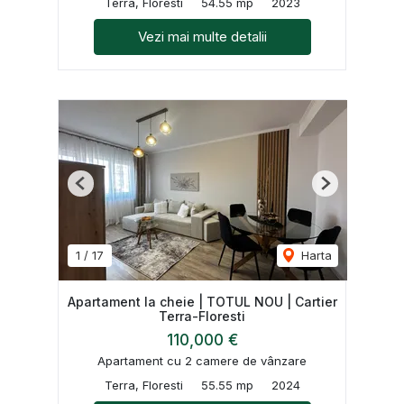
Terra, Floresti
54.55 mp
2023
Vezi mai multe detalii
Previous
Next
1
/
17
Harta
Apartament la cheie | TOTUL NOU | Cartier
Terra-Floresti
110,000 €
Apartament cu 2 camere de vânzare
Terra, Floresti
55.55 mp
2024