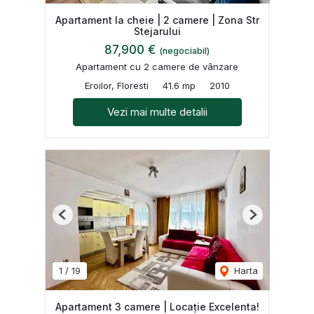
Apartament la cheie | 2 camere | Zona Str
Stejarului
87,900 €
(negociabil)
Apartament cu 2 camere de vânzare
Eroilor, Floresti
41.6 mp
2010
Vezi mai multe detalii
Previous
Next
1
/
19
Harta
Apartament 3 camere | Locație Excelenta!