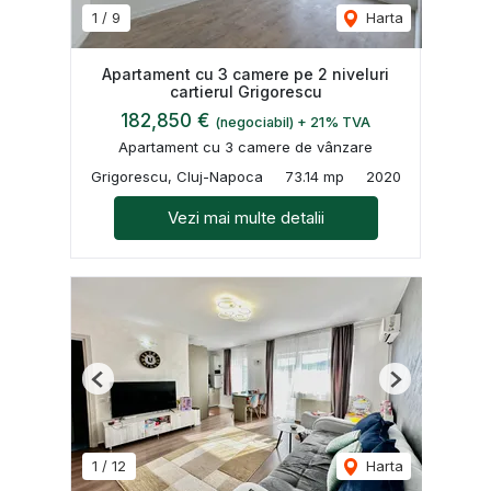
1
/
9
Harta
Apartament cu 3 camere pe 2 niveluri
cartierul Grigorescu
182,850 €
(negociabil) + 21% TVA
Apartament cu 3 camere de vânzare
Grigorescu, Cluj-Napoca
73.14 mp
2020
Vezi mai multe detalii
Previous
Next
1
/
12
Harta