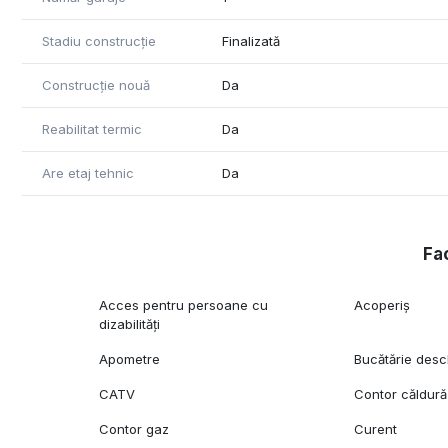
Stadiu construcție
Finalizată
Construcție nouă
Da
Reabilitat termic
Da
Are etaj tehnic
Da
Fac
Acces pentru persoane cu
Acoperiș
dizabilități
Apometre
Bucătărie desc
CATV
Contor căldură
Contor gaz
Curent