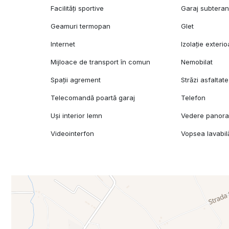
Facilități sportive
Garaj subtera
Geamuri termopan
Glet
Internet
Izolație exterio
Mijloace de transport în comun
Nemobilat
Spații agrement
Străzi asfaltate
Telecomandă poartă garaj
Telefon
Uși interior lemn
Vedere panor
Videointerfon
Vopsea lavabil