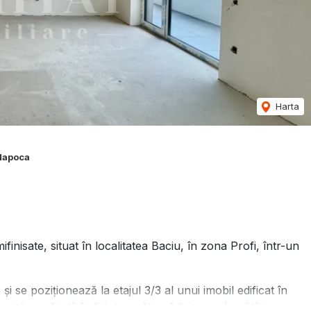
Harta
Napoca
isate, situat în localitatea Baciu, în zona Profi, într-un
i se poziționează la etajul 3/3 al unui imobil edificat în
ată, realizată în felul următor: 1 living cu bucătărie open