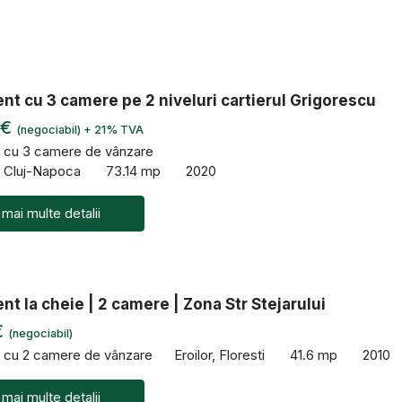
t cu 3 camere pe 2 niveluri cartierul Grigorescu
 €
(negociabil) + 21% TVA
 cu 3 camere de vânzare
, Cluj-Napoca
73.14 mp
2020
 mai multe detalii
t la cheie | 2 camere | Zona Str Stejarului
€
(negociabil)
 cu 2 camere de vânzare
Eroilor, Floresti
41.6 mp
2010
 mai multe detalii