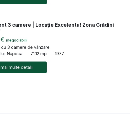
nt 3 camere | Locație Excelenta! Zona Grădini
r
 €
(negociabil)
 cu 3 camere de vânzare
Cluj-Napoca
71.12 mp
1977
 mai multe detalii