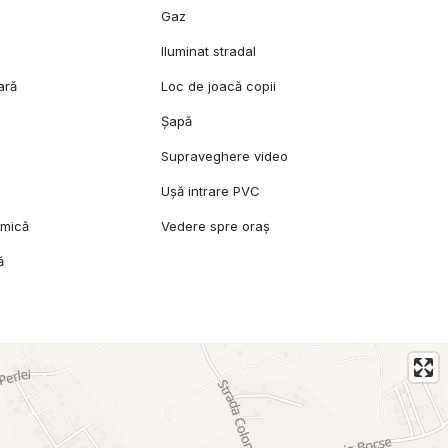
n
Gaz
Iluminat stradal
ară
Loc de joacă copii
Șapă
Supraveghere video
Ușă intrare PVC
amică
Vedere spre oraș
ă