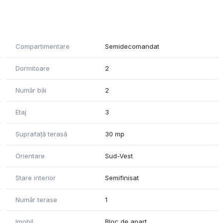
 generoasă de 30 mp, ideal pentru relaxare sau amenajări
or proprietari flexibilitatea de a-și amenaja locuința după
Compartimentare
Semidecomandat
Dormitoare
2
în garaj, disponibil la prețul de 10.000 euro.
Număr băi
2
artimentării eficiente, proprietatea reprezintă o alegere
stiție.
Etaj
3
onări, vă stăm la dispoziție.
Suprafață terasă
30 mp
tar. Agenția nu își asumă responsabilitatea pentru
roprietății.
Orientare
Sud-Vest
Stare interior
Semifinisat
Număr terase
1
Imobil
Bloc de apart.