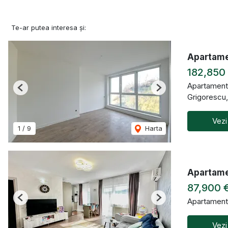
Te-ar putea interesa și:
Apartamen
182,850
Apartament
Previous
Next
Grigorescu
Vezi
1
/
9
Harta
Apartamen
87,900 
Apartament
Previous
Next
Vezi