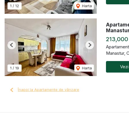
1
/
12
Harta
Apartame
Manastu
213,000
Apartament
Previous
Next
Manastur, 
Vezi
1
/
19
Harta
Înapoi la Apartamente de vânzare