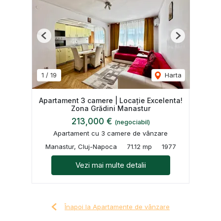
Previous
Next
1
/
19
Harta
Apartament 3 camere | Locație Excelenta!
Zona Grădini Manastur
213,000 €
(negociabil)
Apartament cu 3 camere de vânzare
Manastur, Cluj-Napoca
71.12 mp
1977
Vezi mai multe detalii
Înapoi la Apartamente de vânzare