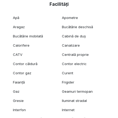
Facilități
Apă
Apometre
Aragaz
Bucătărie deschisă
Bucătărie mobilată
Cabină de duș
Calorifere
Canalizare
CATV
Centrală proprie
Contor căldură
Contor electric
Contor gaz
Curent
Faianță
Frigider
Gaz
Geamuri termopan
Gresie
Iluminat stradal
Interfon
Internet