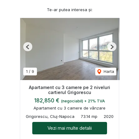
Te-ar putea interesa și:
Previous
Next
1
/
9
Harta
Apartament cu 3 camere pe 2 niveluri
cartierul Grigorescu
182,850 €
(negociabil) + 21% TVA
Apartament cu 3 camere de vânzare
Grigorescu, Cluj-Napoca
73.14 mp
2020
Vezi mai multe detalii