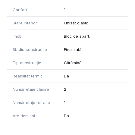
Confort
1
Stare interior
Finisat clasic
Imobil
Bloc de apart.
Stadiu construcție
Finalizată
Tip construcție
Cărămidă
Reabilitat termic
Da
Număr etaje clădire
2
Număr etaje retrase
1
Are demisol
Da