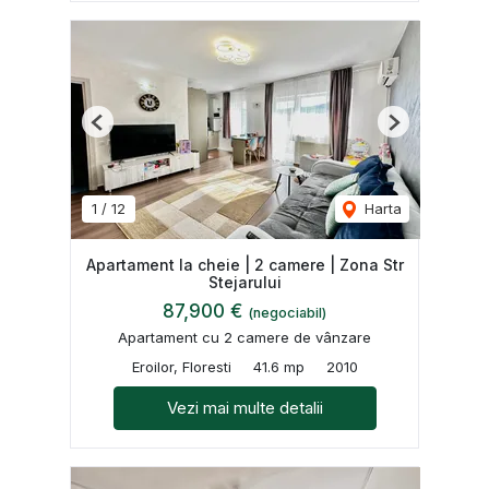
Previous
Next
1
/
12
Harta
Apartament la cheie | 2 camere | Zona Str
Stejarului
87,900 €
(negociabil)
Apartament cu 2 camere de vânzare
Eroilor, Floresti
41.6 mp
2010
Vezi mai multe detalii