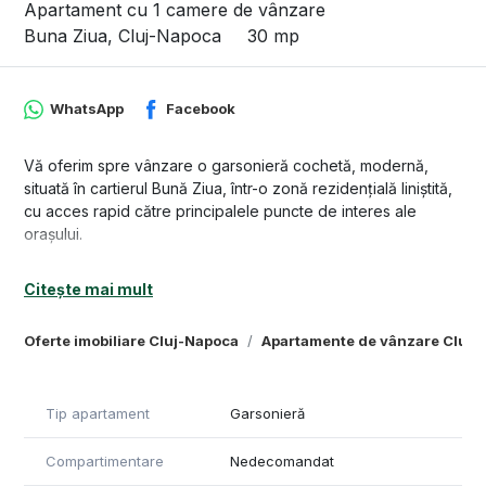
Apartament cu 1 camere de vânzare
Buna Ziua, Cluj-Napoca
30 mp
WhatsApp
Facebook
Vă oferim spre vânzare o garsonieră cochetă, modernă,
situată în cartierul Bună Ziua, într-o zonă rezidențială liniștită,
cu acces rapid către principalele puncte de interes ale
orașului.
Proprietatea e amplasată la demisolul înalt, la nivelul solului,
Citește mai mult
al unui imobil de tip vilă, cu regim de înălțime scăzut, dispus
pe D+P+2E. Beneficiază de o suprafață de 30 mp, și este
Oferte imobiliare Cluj-Napoca
Apartamente de vânzare Cluj-
compartimentată open-space, în felul următor: 1 hol la intrare,
1 cameră, 1 bucătărie deschisă, 1 baie cu duș.
Garsoniera se predă mobilată și utilată, fiind ideală atât
pentru locuință, cât și pentru investiție.
Tip apartament
Garsonieră
În apropierea imobilului se găsesc magazine și alte facilități,
Compartimentare
Nedecomandat
precum Lidl, Mega Image, patiseria Panemar, Carmangeria