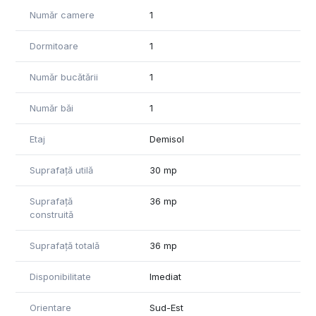
Moldovan. Zona este, de asemenea, liniștită, aerisită și
Număr camere
1
verde, și accesul către centrul orașului este facilitat ușor,
inclusiv prin mijloacele de transport în comun.
Dormitoare
1
Pentru informații suplimentare și vizionari vă stăm cu drag la
Număr bucătării
1
dispoziție!
"Informatiile din anunt au fost furnizate in prealabil de catre
proprietar. Agentia nu isi asuma responsabilitatea pentru
Număr băi
1
eventualele modificari in ceea ce priveste pretul sau
informatiile prezentate.
Etaj
Demisol
Suprafață utilă
30 mp
Suprafață
36 mp
construită
Suprafață totală
36 mp
Disponibilitate
Imediat
Orientare
Sud-Est