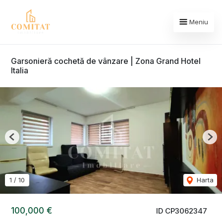
Meniu
Garsonieră cochetă de vânzare | Zona Grand Hotel
Italia
Previous
Nex
1
/
10
Harta
100,000 €
ID CP3062347