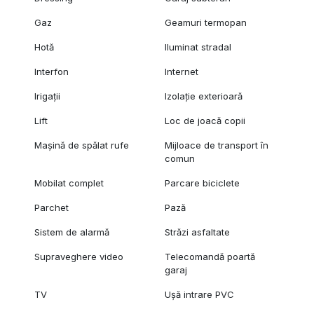
Gaz
Geamuri termopan
Hotă
Iluminat stradal
Interfon
Internet
Irigații
Izolație exterioară
Lift
Loc de joacă copii
Mașină de spălat rufe
Mijloace de transport în
comun
Mobilat complet
Parcare biciclete
Parchet
Pază
Sistem de alarmă
Străzi asfaltate
Supraveghere video
Telecomandă poartă
garaj
TV
Ușă intrare PVC