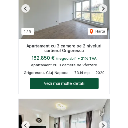
Previous
Next
1
/
9
Harta
Apartament cu 3 camere pe 2 niveluri
cartierul Grigorescu
182,850 €
(negociabil) + 21% TVA
Apartament cu 3 camere de vânzare
Grigorescu, Cluj-Napoca
73.14 mp
2020
Vezi mai multe detalii
Previous
Next