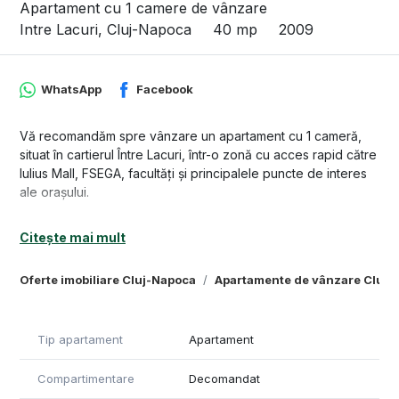
Apartament cu 1 camere de vânzare
Intre Lacuri, Cluj-Napoca
40 mp
2009
WhatsApp
Facebook
Vă recomandăm spre vânzare un apartament cu 1 cameră,
situat în cartierul Între Lacuri, într-o zonă cu acces rapid către
Iulius Mall, FSEGA, facultăți și principalele puncte de interes
ale orașului.
Apartamentul este amplasat la parterul înalt al unui imobil
Citește mai mult
construit în anul 2009 și beneficiază de o suprafață utilă de
40 mp, fiind potrivit atât pentru locuință proprie, cât și pentru
Oferte imobiliare Cluj-Napoca
Apartamente de vânzare Cluj-
investiție.
Compartimentarea este practică și bine organizată: 1 cameră
spațioasă, 1 bucătărie separată, 1 dressing, 1 baie, 1 hol și 1
Tip apartament
Apartament
balcon.
Compartimentare
Decomandat
Locuința se vinde complet mobilată și utilată și este