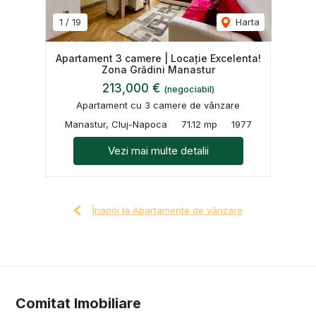
1
/
19
Harta
Apartament 3 camere | Locație Excelenta!
Zona Grădini Manastur
213,000 €
(negociabil)
Apartament cu 3 camere de vânzare
Manastur, Cluj-Napoca
71.12 mp
1977
Vezi mai multe detalii
Înapoi la Apartamente de vânzare
Comitat Imobiliare