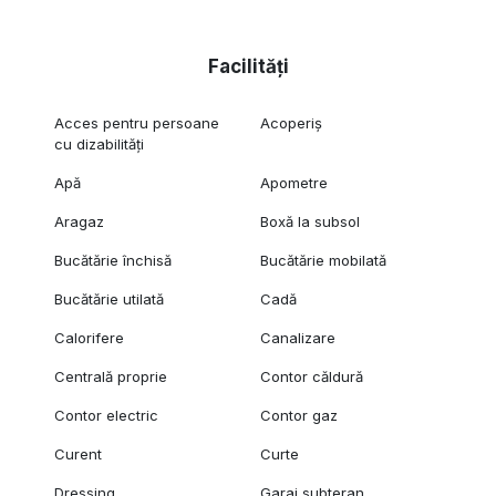
Facilități
Acces pentru persoane
Acoperiș
cu dizabilități
Apă
Apometre
Aragaz
Boxă la subsol
Bucătărie închisă
Bucătărie mobilată
Bucătărie utilată
Cadă
Calorifere
Canalizare
Centrală proprie
Contor căldură
Contor electric
Contor gaz
Curent
Curte
Dressing
Garaj subteran