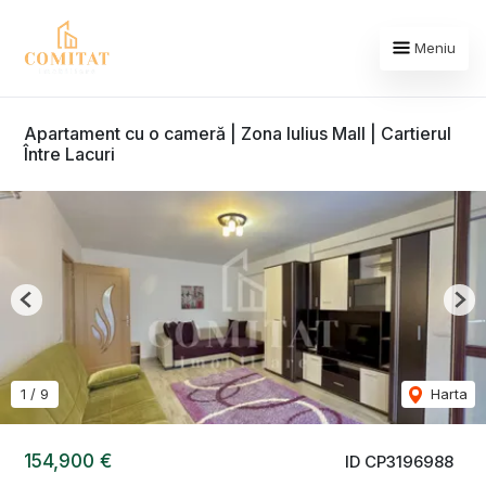
Meniu
Apartament cu o cameră | Zona Iulius Mall | Cartierul
Între Lacuri
Previous
Nex
1
/
9
Harta
154,900 €
ID CP3196988