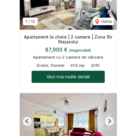
1
/
12
Harta
Apartament la cheie | 2 camere | Zona Str
Stejarului
87,900 €
(negociabil)
Apartament cu 2 camere de vânzare
Eroilor, Floresti
41.6 mp
2010
Vezi mai multe detalii
Previous
Next