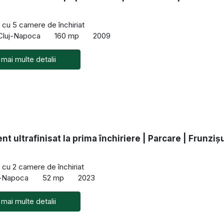
cu 5 camere de închiriat
 Cluj-Napoca
160 mp
2009
 mai multe detalii
t ultrafinisat la prima închiriere | Parcare | Frunziș
cu 2 camere de închiriat
uj-Napoca
52 mp
2023
 mai multe detalii