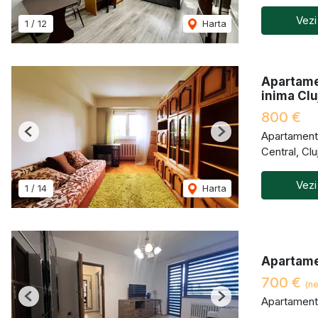
Vezi
1
/
12
Harta
Apartame
inima Clu
800 €
Apartament 
Previous
Next
Central, Cl
Vezi
1
/
14
Harta
Apartame
700 €
(ne
Apartament 
Previous
Next