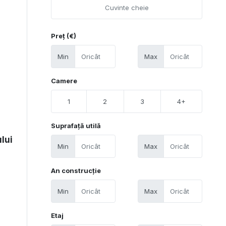
Preț (€)
Min
Max
Camere
1
2
3
4+
Suprafață utilă
ului
Min
Max
An construcție
Min
Max
Etaj