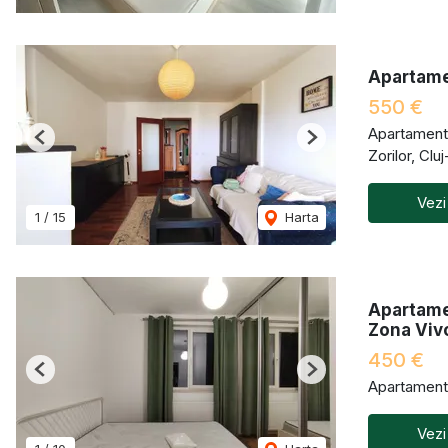
Apartamen
550 €
Apartament 
Previous
Next
Zorilor, Cl
Vezi
1
/
15
Harta
Apartame
Zona Viv
450 €
Previous
Next
Apartament 
Vezi