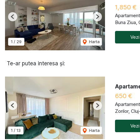
1,850 €
Apartament 
Previous
Next
Buna Ziua,
Vezi
1
/
29
Harta
Te-ar putea interesa și:
Apartamen
650 €
Apartament 
Previous
Next
Zorilor, Cl
Vezi
1
/
13
Harta