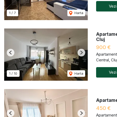
Vezi
1
/
7
Harta
Apartamen
Cluj
900 €
Apartament 
Previous
Next
Central, Cl
Vezi
1
/
10
Harta
Apartamen
450 €
Apartament 
Previous
Next