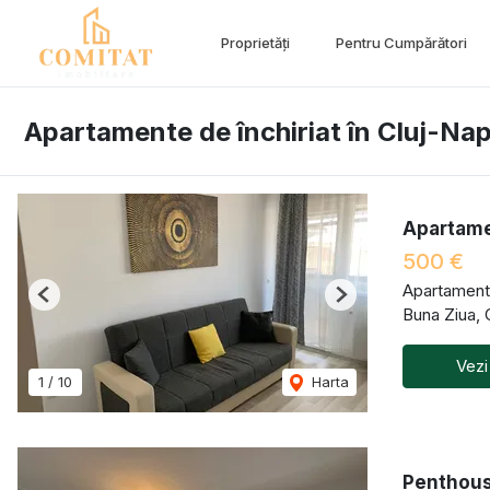
Proprietăți
Pentru Cumpărători
Apartamente de închiriat în Cluj-Na
Apartamen
500 €
Apartament 
Previous
Next
Buna Ziua,
Vezi
1
/
10
Harta
Penthouse