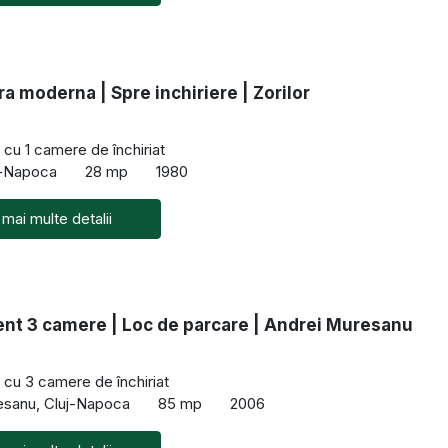
a moderna | Spre inchiriere | Zorilor
cu 1 camere de închiriat
uj-Napoca
28 mp
1980
 mai multe detalii
nt 3 camere | Loc de parcare | Andrei Muresanu
cu 3 camere de închiriat
esanu, Cluj-Napoca
85 mp
2006