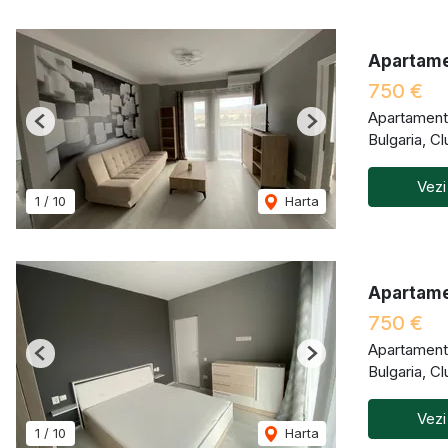
Apartamen
750 €
Apartament 
Previous
Next
Bulgaria, C
Vezi
1
/
10
Harta
Apartamen
750 €
Apartament 
Previous
Next
Bulgaria, C
Vezi
1
/
10
Harta