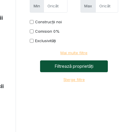
Min
Max
ii
Construcții noi
Comision 0%
Exclusivități
Mai multe filtre
Șterge filtre
ii