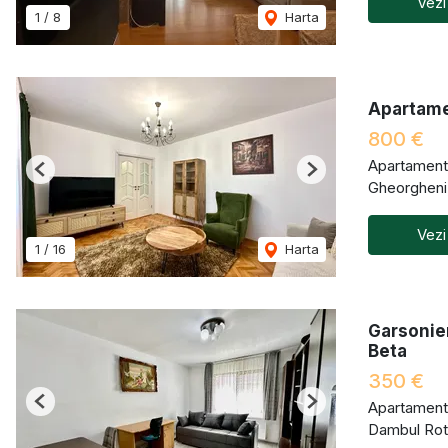
Vezi
1
/
8
Harta
Apartame
800 €
Apartament 
Previous
Next
Gheorgheni
Vezi
1
/
16
Harta
Garsonier
Beta
350 €
Apartament 
Previous
Next
Dambul Rot