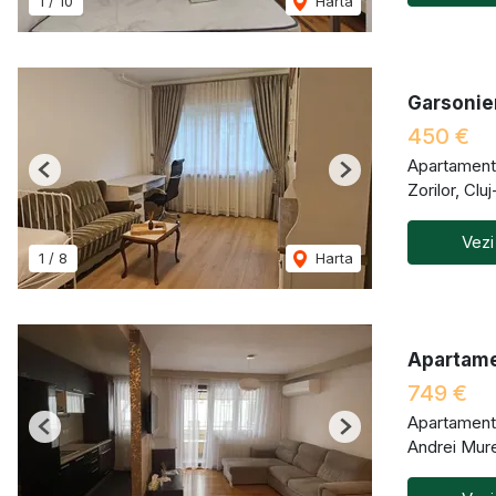
1
/
10
Harta
Garsonier
450 €
Apartament 
Previous
Next
Zorilor, Cl
Vezi
1
/
8
Harta
Apartame
749 €
Apartament 
Previous
Next
Andrei Mur