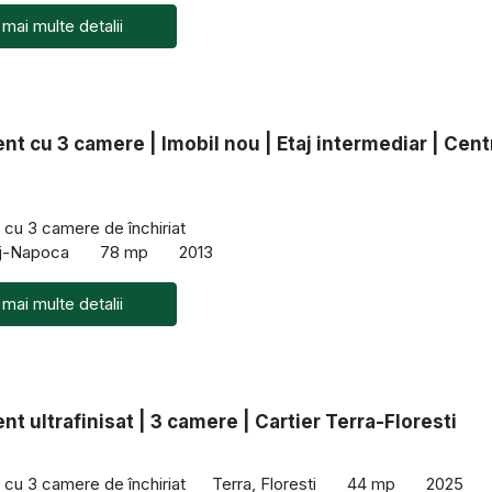
 mai multe detalii
t cu 3 camere | Imobil nou | Etaj intermediar | Cent
cu 3 camere de închiriat
uj-Napoca
78 mp
2013
 mai multe detalii
t ultrafinisat | 3 camere | Cartier Terra-Floresti
cu 3 camere de închiriat
Terra, Floresti
44 mp
2025