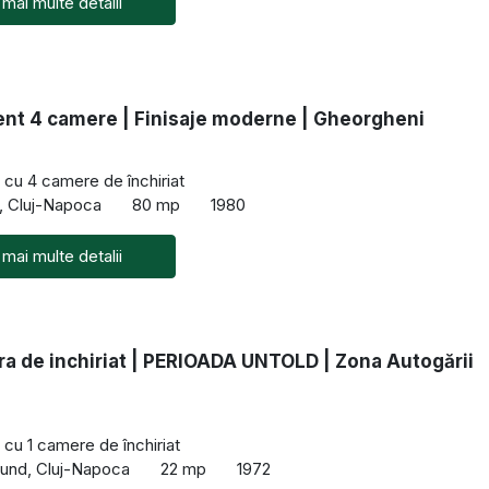
 mai multe detalii
nt 4 camere | Finisaje moderne | Gheorgheni
cu 4 camere de închiriat
, Cluj-Napoca
80 mp
1980
 mai multe detalii
a de inchiriat | PERIOADA UNTOLD | Zona Autogării
cu 1 camere de închiriat
und, Cluj-Napoca
22 mp
1972