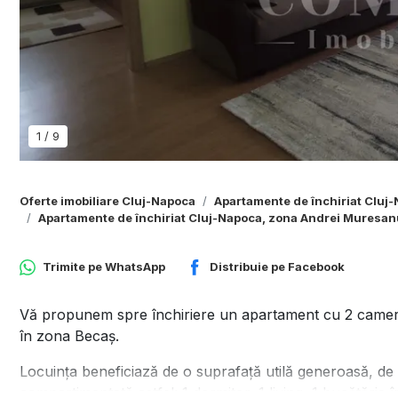
1
/
9
Oferte imobiliare Cluj-Napoca
Apartamente de închiriat Cluj
Apartamente de închiriat Cluj-Napoca, zona Andrei Muresan
Trimite pe
WhatsApp
Distribuie pe
Facebook
Vă propunem spre închiriere un apartament cu 2 camere
în zona Becaș.
Locuința beneficiază de o suprafață utilă generoasă, de 
compartimentată astfel: 1 dormitor, 1 living, 1 bucătărie î