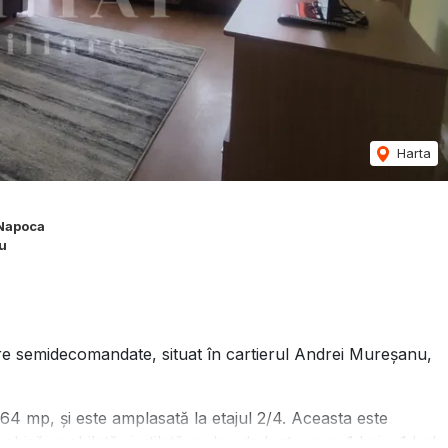
Harta
-Napoca
u
 semidecomandate, situat în cartierul Andrei Mureșanu,
64 mp, și este amplasată la etajul 2/4. Aceasta este
nchisă, mobilată și utilată cu loc de luat masa, 1 baie, 1 hol