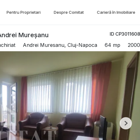
Pentru Proprietari
Despre Comitat
Carieră în Imobiliare
ID CP3011608
 Andrei Mureșanu
chiriat
Andrei Muresanu, Cluj-Napoca
64 mp
2000
Next