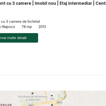
t cu 3 camere | Imobil nou | Etaj intermediar | Cent
cu 3 camere de închiriat
uj-Napoca
78 mp
2013
 mai multe detalii