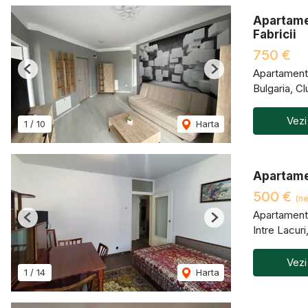
Apartamen
Fabricii
750 €
Apartament 
Previous
Next
Bulgaria, C
Vezi
1
/
10
Harta
Apartame
500 €
(ne
Apartament 
Previous
Next
Intre Lacur
Vezi
1
/
14
Harta