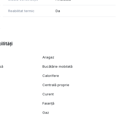
Reabilitat termic
Da
ilități
Aragaz
să
Bucătărie mobilată
Calorifere
Centrală proprie
Curent
Faianță
n
Gaz