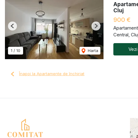
Apartamen
Cluj
900 €
Apartament 
Previous
Next
Central, Cl
Vezi
1
/
10
Harta
Înapoi la Apartamente de închiriat