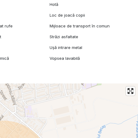
Hotă
Loc de joacă copii
at rufe
Mijloace de transport în comun
t
Străzi asfaltate
Ușă intrare metal
amică
Vopsea lavabilă