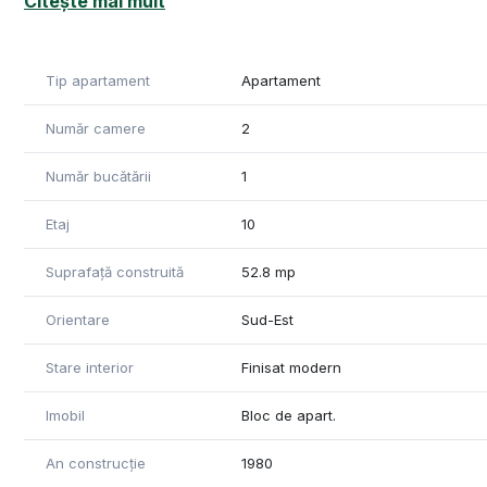
Citește mai mult
Apartamentul beneficiaza de o parcare de la primarie.
Apartamentul este situat aproape de stațiile de transport
Tip apartament
Apartament
Apartamentul are certificatul de perforamanță energetică
cumpărătorilor, la data semnării contractului de vânzare
Număr camere
2
Pentru mai multe informații și vizionări, contactați-ne cu
Număr bucătării
1
Informațiile din anunț au fost furnizate în prealabil de c
pentru eventuale modificări în ceea ce privește prețul sa
Etaj
10
Suprafață construită
52.8 mp
Orientare
Sud-Est
Stare interior
Finisat modern
Imobil
Bloc de apart.
An construcție
1980