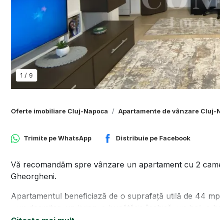
1
/
9
Oferte imobiliare Cluj-Napoca
Apartamente de vânzare Cluj-
Trimite pe
WhatsApp
Distribuie pe
Facebook
Vă recomandăm spre vânzare un apartament cu 2 camere,
Gheorgheni.
Apartamentul beneficiază de o suprafață utilă de 44 mp
- un dormitor, un living, o bucătărie închisă, un hol, o 