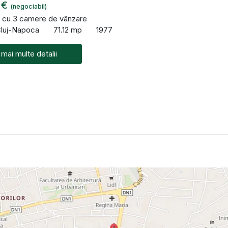
 €
(negociabil)
 cu 3 camere de vânzare
Cluj-Napoca
71.12 mp
1977
 mai multe detalii