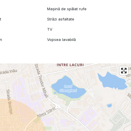
Mașină de spălat rufe
t
Străzi asfaltate
TV
mn
Vopsea lavabilă