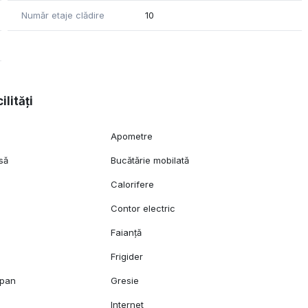
Număr etaje clădire
10
ilități
Apometre
să
Bucătărie mobilată
Calorifere
Contor electric
Faianță
Frigider
opan
Gresie
l
Internet