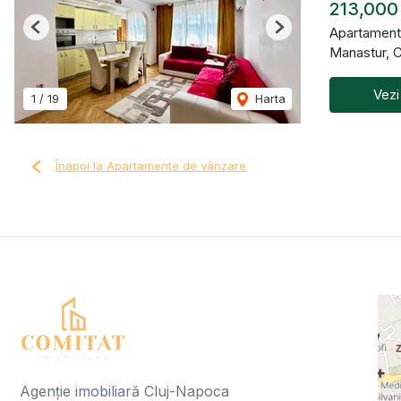
213,000
Apartament
Previous
Next
Manastur, 
Vezi
1
/
19
Harta
Înapoi la Apartamente de vânzare
Agenție imobiliară Cluj-Napoca