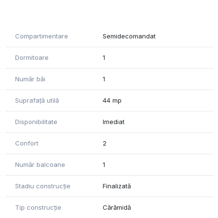
 în comun, magazine, farmacii și multe altele.
Compartimentare
Semidecomandat
 in lucru. Acesta va fi predat de către proprietari
.
Dormitoare
1
 încredere!
Număr băi
1
ătre proprietar. Agenția nu își asumă responsabilitatea
u informațiile prezentate.
Suprafață utilă
44 mp
Disponibilitate
Imediat
Confort
2
Număr balcoane
1
Stadiu construcție
Finalizată
Tip construcție
Cărămidă