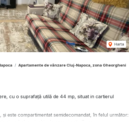
Harta
Napoca
Apartamente de vânzare Cluj-Napoca, zona Gheorgheni
 cu o suprafață utilă de 44 mp, situat in cartierul
, și este compartimentat semidecomandat, în felul următor:
baie si un balcon inchis de aproximativ 8 mp.