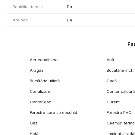
Reabilitat termic
Da
Are pod
Da
Fac
Aer condiționat
Apă
Aragaz
Bucătărie închi
Bucătărie utilată
Cadă
Canalizare
Contor căldură
Contor gaz
Curent
Ferestre care se deschid
Ferestre PVC
Gaz
Geamuri term
Hotă
Iluminat strada