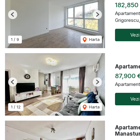
182,850
Apartament
Previous
Next
Grigorescu
Vezi
1
/
9
Harta
Apartamen
87,900 
Apartament
Previous
Next
Vezi
1
/
12
Harta
Apartame
Manastu