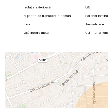
Izolație exterioară
Lift
Mijloace de transport în comun
Parchet lamina
Telefon
Termoficare
Ușă intrare metal
Uși interior le