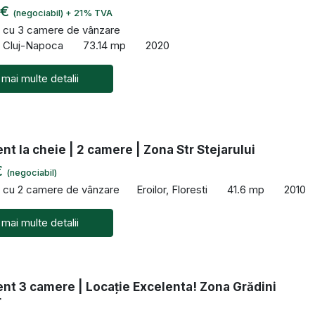
 €
(negociabil) + 21% TVA
 cu 3 camere de vânzare
, Cluj-Napoca
73.14 mp
2020
 mai multe detalii
t la cheie | 2 camere | Zona Str Stejarului
€
(negociabil)
 cu 2 camere de vânzare
Eroilor, Floresti
41.6 mp
2010
 mai multe detalii
nt 3 camere | Locație Excelenta! Zona Grădini
r