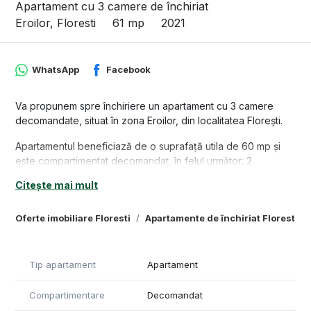
Apartament cu 3 camere de închiriat
Eroilor, Floresti
61 mp
2021
WhatsApp
Facebook
Va propunem spre închiriere un apartament cu 3 camere
decomandate, situat în zona Eroilor, din localitatea Florești.
Apartamentul beneficiază de o suprafață utila de 60 mp și
este compartimentat decomandat, în felul următor: 2
dormitoare, 1 living cu bucătărie open space, 1 baie cu geam
Citește mai mult
mare. Proprietatea se afla la etajul 2 al unui bloc de 4 etaje.
Imobilul se preda la cheie, complet mobilat și utilat, conform
Oferte imobiliare Floresti
Apartamente de închiriat Floresti
pozelor furnizate.
Din păcate, nu se accepta animale de companie.
Tip apartament
Apartament
Zona este accesibila în apropiere de stațiile de transport în
Compartimentare
Decomandat
comun magazin și multe alte puncte de interes Se afla intr-o
zona verde și liniștită