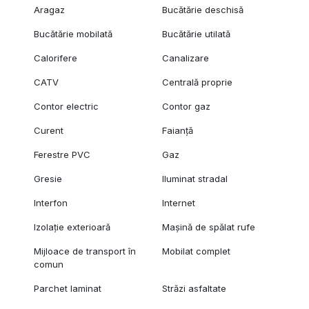
Aragaz
Bucătărie deschisă
Bucătărie mobilată
Bucătărie utilată
Calorifere
Canalizare
CATV
Centrală proprie
Contor electric
Contor gaz
Curent
Faianță
Ferestre PVC
Gaz
Gresie
Iluminat stradal
Interfon
Internet
Izolație exterioară
Mașină de spălat rufe
Mijloace de transport în
Mobilat complet
comun
Parchet laminat
Străzi asfaltate