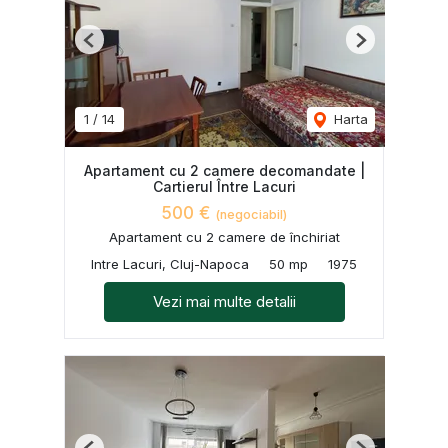
Previous
Next
1
/
14
Harta
Apartament cu 2 camere decomandate |
Cartierul Între Lacuri
500 €
(negociabil)
Apartament cu 2 camere de închiriat
Intre Lacuri, Cluj-Napoca
50 mp
1975
Vezi mai multe detalii