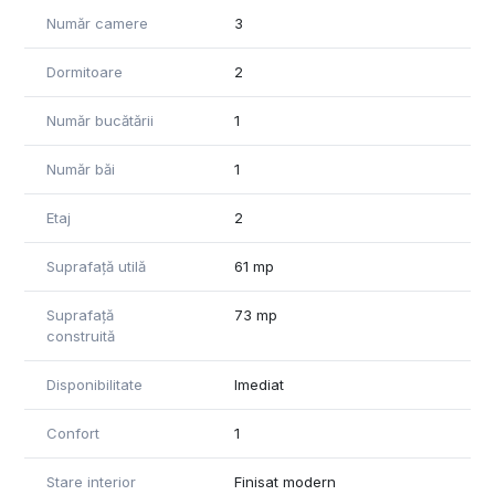
Număr camere
3
Pentru informații suplimentare și vizionari va așteptăm sa ne
contactați.
Dormitoare
2
Informatiile din anunț au fost furnizate în prealabil de către
proprietar. Agenția nu își asuma responsabilitatea pentru
Număr bucătării
1
eventualele modificări în ceea ce privește prețul sau
informatiile prezentate.
Număr băi
1
Etaj
2
Suprafață utilă
61 mp
Suprafață
73 mp
construită
Disponibilitate
Imediat
Confort
1
Stare interior
Finisat modern