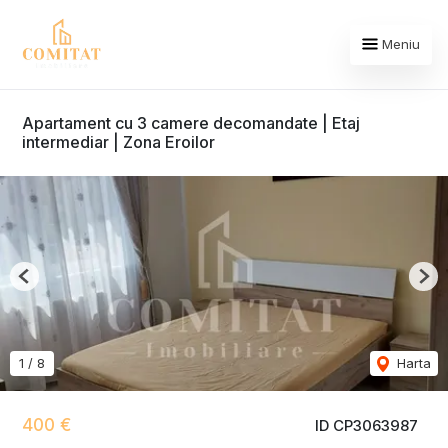
Meniu
Apartament cu 3 camere decomandate | Etaj
intermediar | Zona Eroilor
Previous
Nex
1
/
8
Harta
400 €
ID CP3063987