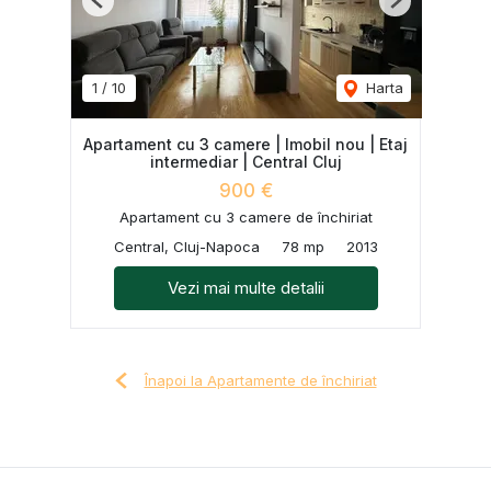
Previous
Next
1
/
10
Harta
Apartament cu 3 camere | Imobil nou | Etaj
intermediar | Central Cluj
900 €
Apartament cu 3 camere de închiriat
Central, Cluj-Napoca
78 mp
2013
Vezi mai multe detalii
Înapoi la Apartamente de închiriat