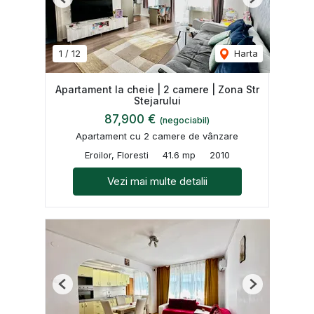
Previous
Next
1
/
12
Harta
Apartament la cheie | 2 camere | Zona Str
Stejarului
87,900 €
(negociabil)
Apartament cu 2 camere de vânzare
Eroilor, Floresti
41.6 mp
2010
Vezi mai multe detalii
Previous
Next