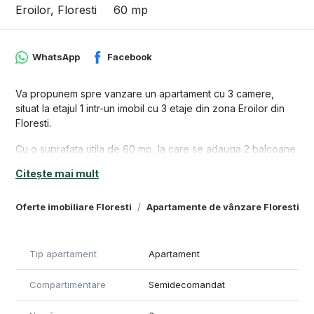
Eroilor, Floresti
60 mp
WhatsApp
Facebook
Va propunem spre vanzare un apartament cu 3 camere,
situat la etajul 1 intr-un imobil cu 3 etaje din zona Eroilor din
Floresti.
Cu o suprafata utila de 60 mp, la care se adauga 2 balcoane
de 9 mp, respectiv 2 mp, locuinta este compartimentata
Citește mai mult
astfel: 2 dormitoare, 1 living generos cu bucatarie, 1 baie, 1
debara, 2 balcoane.
Oferte imobiliare Floresti
Apartamente de vânzare Floresti
Beneficiaza si de un garaj de 30 mp pentru 2 masini, care se
poate achizitiona separat la pretul de 20.000 euro.
Se vinde finisat si partial mobilat si incude mobilierul de
Tip apartament
Apartament
bucatarie, baia utilata si cateva piese de mobilier pentru
depozitare incorporate.
Compartimentare
Semidecomandat
Detine certificat de performanta energetica si va fi predat
cumparatorilor la data semnarii contractului de vanzare.