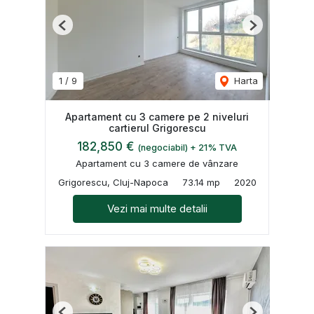
Previous
Next
1
/
9
Harta
Apartament cu 3 camere pe 2 niveluri
cartierul Grigorescu
182,850 €
(negociabil) + 21% TVA
Apartament cu 3 camere de vânzare
Grigorescu, Cluj-Napoca
73.14 mp
2020
Vezi mai multe detalii