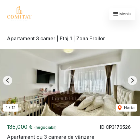
Meniu
Apartament 3 camer | Etaj 1 | Zona Eroilor
Previous
Nex
1
/
12
Harta
135,000 €
ID CP3176526
(negociabil)
Apartament cu 3 camere de vânzare