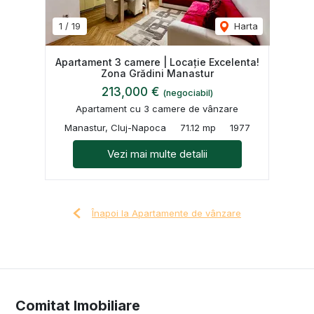
1
/
19
Harta
Apartament 3 camere | Locație Excelenta!
Zona Grădini Manastur
213,000 €
(negociabil)
Apartament cu 3 camere de vânzare
Manastur, Cluj-Napoca
71.12 mp
1977
Vezi mai multe detalii
Înapoi la Apartamente de vânzare
Comitat Imobiliare