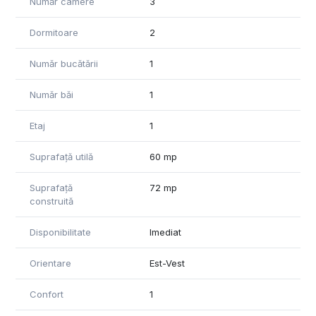
Număr camere
3
Pentru informatii suplimentare si vizionari va stam cu drag la
Dormitoare
2
dispozitie!
Informatiile din anunt au fost furnizate in prealabil de catre
Număr bucătării
1
proprietar. Agentia nu isi asuma responsabilitatea pentru
eventualele modificari in ceea ce priveste pretul sau
informatiile prezentate.
Număr băi
1
Etaj
1
Suprafață utilă
60 mp
Suprafață
72 mp
construită
Disponibilitate
Imediat
Orientare
Est-Vest
Confort
1