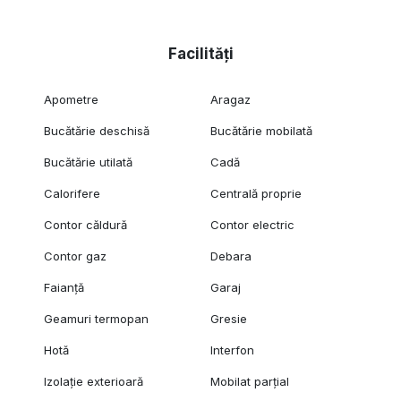
Facilități
Apometre
Aragaz
Bucătărie deschisă
Bucătărie mobilată
Bucătărie utilată
Cadă
Calorifere
Centrală proprie
Contor căldură
Contor electric
Contor gaz
Debara
Faianță
Garaj
Geamuri termopan
Gresie
Hotă
Interfon
Izolație exterioară
Mobilat parțial