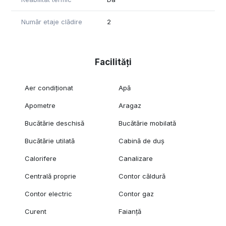
Număr etaje clădire
2
Facilități
Aer condiționat
Apă
Apometre
Aragaz
Bucătărie deschisă
Bucătărie mobilată
Bucătărie utilată
Cabină de duș
Calorifere
Canalizare
Centrală proprie
Contor căldură
Contor electric
Contor gaz
Curent
Faianță