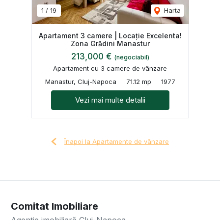
1
/
19
Harta
Apartament 3 camere | Locație Excelenta!
Zona Grădini Manastur
213,000 €
(negociabil)
Apartament cu 3 camere de vânzare
Manastur, Cluj-Napoca
71.12 mp
1977
Vezi mai multe detalii
Înapoi la Apartamente de vânzare
Comitat Imobiliare
Agenție imobiliară Cluj-Napoca