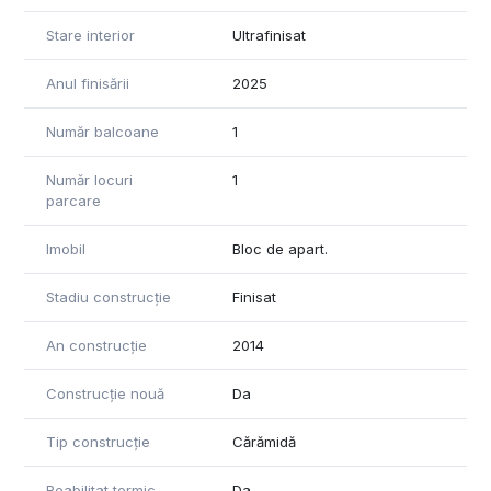
Stare interior
Ultrafinisat
Anul finisării
2025
Număr balcoane
1
Număr locuri
1
parcare
Imobil
Bloc de apart.
Stadiu construcție
Finisat
An construcție
2014
Construcție nouă
Da
Tip construcție
Cărămidă
Reabilitat termic
Da