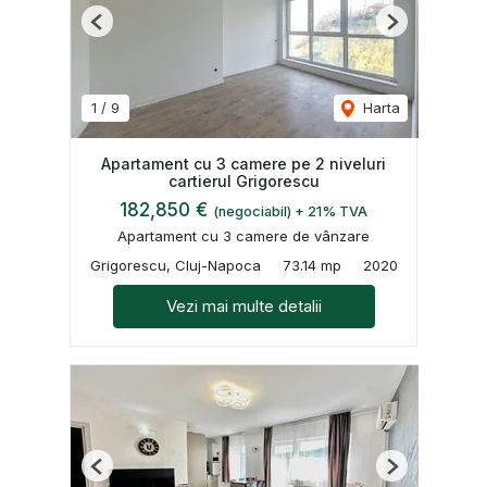
Previous
Next
1
/
9
Harta
Apartament cu 3 camere pe 2 niveluri
cartierul Grigorescu
182,850 €
(negociabil) + 21% TVA
Apartament cu 3 camere de vânzare
Grigorescu, Cluj-Napoca
73.14 mp
2020
Vezi mai multe detalii
Previous
Next