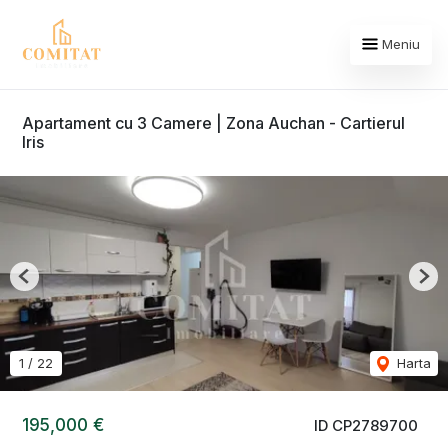
Meniu
Apartament cu 3 Camere | Zona Auchan - Cartierul
Iris
Previous
Nex
1
/
22
Harta
195,000 €
ID CP2789700