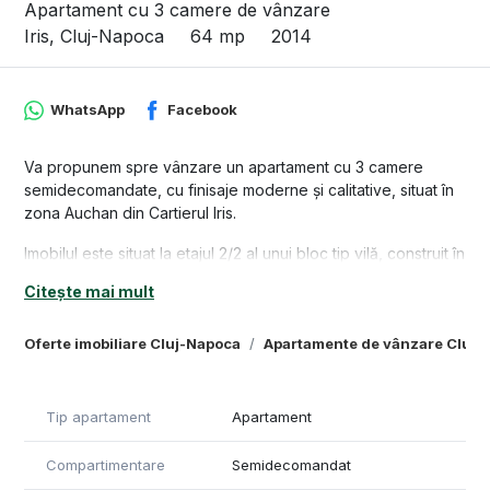
Apartament cu 3 camere de vânzare
Iris, Cluj-Napoca
64 mp
2014
WhatsApp
Facebook
Va propunem spre vânzare un apartament cu 3 camere
semidecomandate, cu finisaje moderne și calitative, situat în
zona Auchan din Cartierul Iris.
Imobilul este situat la etajul 2/2 al unui bloc tip vilă, construit în
anul 2014, și beneficiază de o suprafață utilă de 64 mp.
Citește mai mult
Apartamentul este compartimentat semidecomandat, în felul
următor: 1 living spațios cu bucătărie open space, 2
Oferte imobiliare Cluj-Napoca
Apartamente de vânzare Cluj-
dormitoare, 2 bai, 1 hol spatios si 1 balcon deschis de 7 mp
cu vedere panoramica înspre oras.
În preț este inclus și un loc de parcare exterior.
Tip apartament
Apartament
Locuința se vinde complet mobilată și utilata, are
disponibilitate imediata, iar viitorii proprietari se pot muta
Compartimentare
Semidecomandat
imediat. Printre dotări regăsim: aer conditionat, uscator de