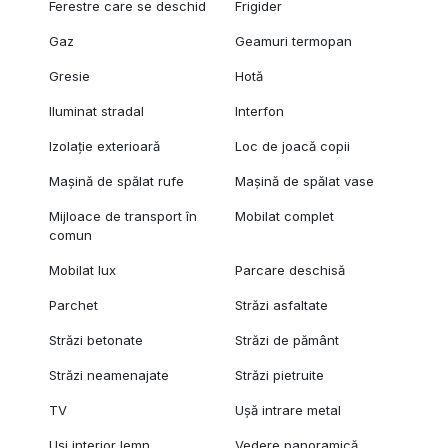
Ferestre care se deschid
Frigider
Gaz
Geamuri termopan
Gresie
Hotă
Iluminat stradal
Interfon
Izolație exterioară
Loc de joacă copii
Mașină de spălat rufe
Mașină de spălat vase
Mijloace de transport în
Mobilat complet
comun
Mobilat lux
Parcare deschisă
Parchet
Străzi asfaltate
Străzi betonate
Străzi de pământ
Străzi neamenajate
Străzi pietruite
TV
Ușă intrare metal
Uși interior lemn
Vedere panoramică