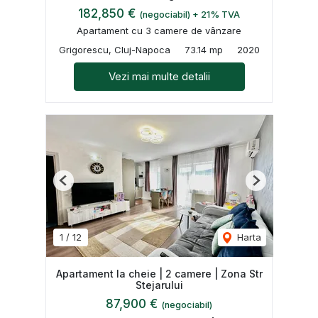
182,850 €
(negociabil) + 21% TVA
Apartament cu 3 camere de vânzare
Grigorescu, Cluj-Napoca
73.14 mp
2020
Vezi mai multe detalii
Previous
Next
1
/
12
Harta
Apartament la cheie | 2 camere | Zona Str
Stejarului
87,900 €
(negociabil)