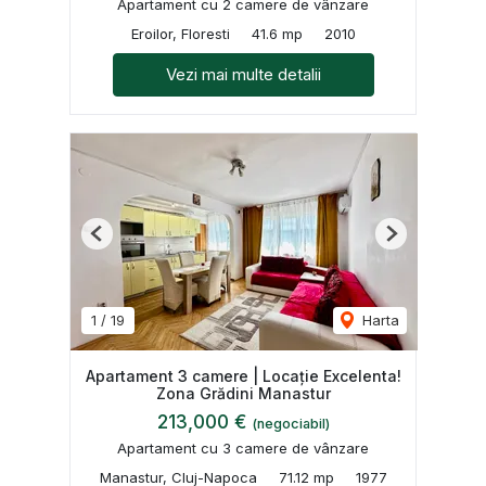
Apartament cu 2 camere de vânzare
Eroilor, Floresti
41.6 mp
2010
Vezi mai multe detalii
Previous
Next
1
/
19
Harta
Apartament 3 camere | Locație Excelenta!
Zona Grădini Manastur
213,000 €
(negociabil)
Apartament cu 3 camere de vânzare
Manastur, Cluj-Napoca
71.12 mp
1977