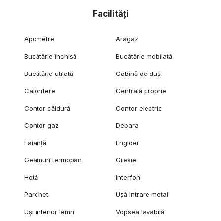
Facilități
Apometre
Aragaz
Bucătărie închisă
Bucătărie mobilată
Bucătărie utilată
Cabină de duș
Calorifere
Centrală proprie
Contor căldură
Contor electric
Contor gaz
Debara
Faianță
Frigider
Geamuri termopan
Gresie
Hotă
Interfon
Parchet
Ușă intrare metal
Uși interior lemn
Vopsea lavabilă