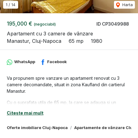
1
/
14
Harta
195,000 €
ID CP3049988
(negociabil)
Apartament cu 3 camere de vânzare
Manastur, Cluj-Napoca
65 mp
1980
WhatsApp
Facebook
Va propunem spre vanzare un apartament renovat cu 3
camere decomandate, situat in zona Kaufland din cartierul
Manastur.
Cu o suprafata utila de 65 mp, la care se adauga si un
balcon, locuinta este compartimentata astfel: 3 camere, 2 bai,
Citește mai mult
1 bucatarie inchisa, 1 debara, 1 hol, 1 balcon.
Apartamentul a fost renovat complet, inclusiv partea de
Oferte imobiliare Cluj-Napoca
Apartamente de vânzare Cluj-
instalatii electrice si sanitare si se vinde conform pozelor.
Zona este accesibila spre punctul 0 al orasului, in apropiere