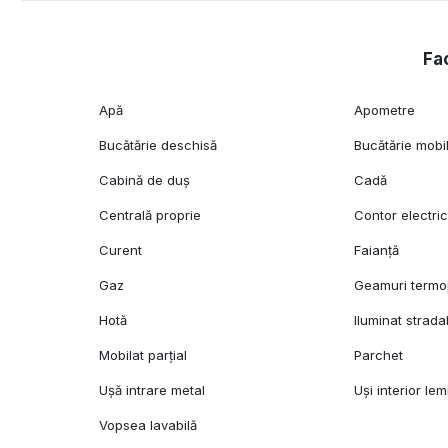
Fac
Apă
Apometre
Bucătărie deschisă
Bucătărie mobi
Cabină de duș
Cadă
Centrală proprie
Contor electri
Curent
Faianță
Gaz
Geamuri term
Hotă
Iluminat strada
Mobilat parțial
Parchet
Ușă intrare metal
Uși interior le
Vopsea lavabilă