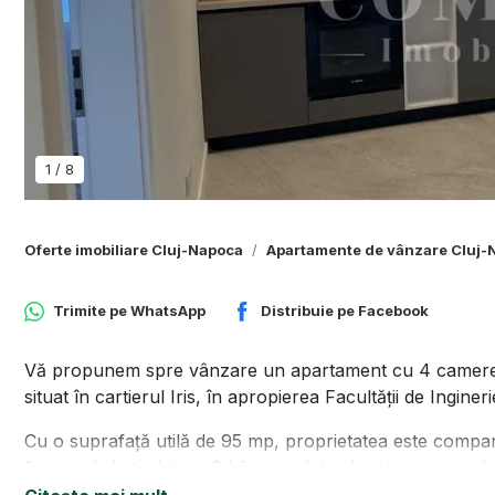
1
/
8
Oferte imobiliare Cluj-Napoca
Apartamente de vânzare Cluj-
Trimite pe
WhatsApp
Distribuie pe
Facebook
Vă propunem spre vânzare un apartament cu 4 camere de
situat în cartierul Iris, în apropierea Facultății de Ingineri
Cu o suprafață utilă de 95 mp, proprietatea este comparti
1 cameră de tip birou, 2 băi complet echipate, una cu du
Bucătăria imobilului este mobilată și utilată cu electrocasn