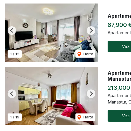
Apartamen
87,900 
Apartament
Previous
Next
Vezi
1
/
12
Harta
Apartame
Manastu
213,000
Apartament
Previous
Next
Manastur, 
Vezi
1
/
19
Harta