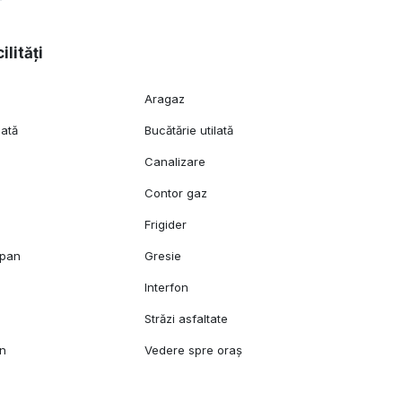
ilități
Aragaz
lată
Bucătărie utilată
Canalizare
c
Contor gaz
Frigider
opan
Gresie
l
Interfon
Străzi asfaltate
mn
Vedere spre oraș