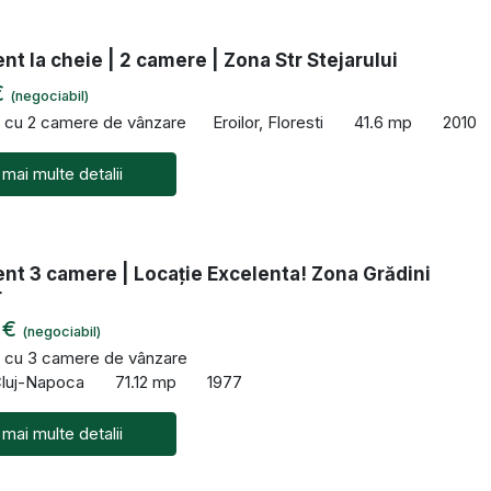
t la cheie | 2 camere | Zona Str Stejarului
€
(negociabil)
 cu 2 camere de vânzare
Eroilor, Floresti
41.6 mp
2010
 mai multe detalii
nt 3 camere | Locație Excelenta! Zona Grădini
r
 €
(negociabil)
 cu 3 camere de vânzare
Cluj-Napoca
71.12 mp
1977
 mai multe detalii