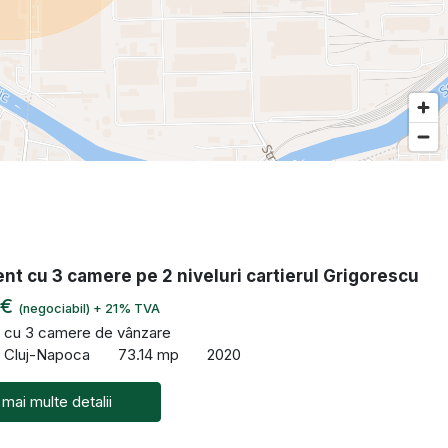
t cu 3 camere pe 2 niveluri cartierul Grigorescu
 €
(negociabil) + 21% TVA
 cu 3 camere de vânzare
, Cluj-Napoca
73.14 mp
2020
 mai multe detalii