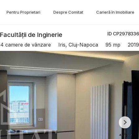
Pentru Proprietari
Despre Comitat
Carieră în Imobiliare
ID CP2978336
acultății de Inginerie
 4 camere de vânzare
Iris, Cluj-Napoca
95 mp
2019
Next