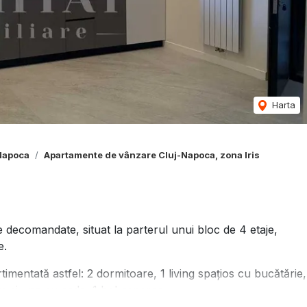
Harta
Napoca
Apartamente de vânzare Cluj-Napoca, zona Iris
comandate, situat la parterul unui bloc de 4 etaje,
e.
mentată astfel: 2 dormitoare, 1 living spațios cu bucătărie,
s și una cu cada, 1 hol generos.
ice noi, cu frigider, hota, plita electrică, cuptor electric,