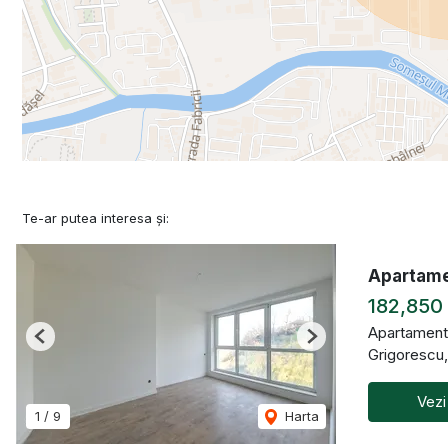
Te-ar putea interesa și:
Apartamen
182,850
Apartament
Previous
Next
Grigorescu
Vezi
1
/
9
Harta