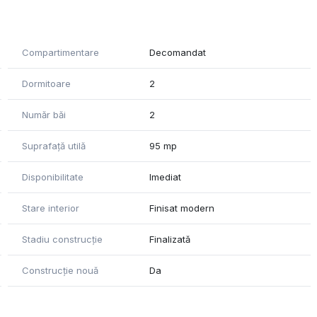
ciază de aer condiționat, centrală termică nouă, iar
 și electrice sunt noi schimbate.
Compartimentare
Decomandat
 care facilitează accesul către centru, magazine, și inclusiv
Dormitoare
2
Număr băi
2
către proprietar .Agenția nu isi asuma responsabilitatea
sau detaliile prezentate
Suprafață utilă
95 mp
Disponibilitate
Imediat
Stare interior
Finisat modern
Stadiu construcție
Finalizată
Construcție nouă
Da