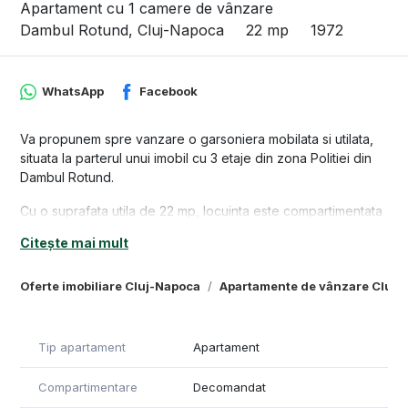
Apartament cu 1 camere de vânzare
Dambul Rotund, Cluj-Napoca
22 mp
1972
WhatsApp
Facebook
Va propunem spre vanzare o garsoniera mobilata si utilata,
situata la parterul unui imobil cu 3 etaje din zona Politiei din
Dambul Rotund.
Cu o suprafata utila de 22 mp, locuinta este compartimentata
astfel: 1 camera, 1 bucatarie, 1 baie, 1 hol.
Citește mai mult
A fost renovata de curand, se vinde mobilata si utilata
conform pozelor din anunt.
Oferte imobiliare Cluj-Napoca
Apartamente de vânzare Cluj-
Suplimentar, detine si un spatiu de depozitare de aproximativ
4 mp.
Zona este linistita, ferita de zgomotul traficului, dar cu un
Tip apartament
Apartament
acces rapid si facil spre punctele de interes ale orasului.
Are certificatul de performanta energetica in lucru si va fi
Compartimentare
Decomandat
predat cumparatorilor la data semnarii contractului de