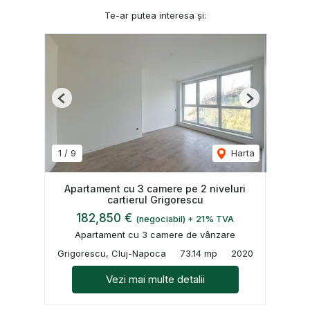
Te-ar putea interesa și:
Previous
Next
1
/
9
Harta
Apartament cu 3 camere pe 2 niveluri
cartierul Grigorescu
182,850 €
(negociabil) + 21% TVA
Apartament cu 3 camere de vânzare
Grigorescu, Cluj-Napoca
73.14 mp
2020
Vezi mai multe detalii