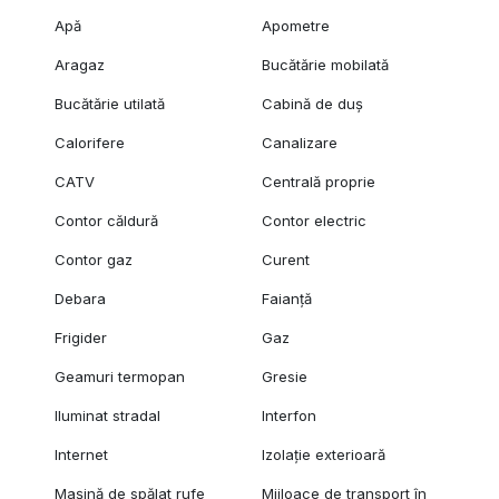
Apă
Apometre
Aragaz
Bucătărie mobilată
Bucătărie utilată
Cabină de duș
Calorifere
Canalizare
CATV
Centrală proprie
Contor căldură
Contor electric
Contor gaz
Curent
Debara
Faianță
Frigider
Gaz
Geamuri termopan
Gresie
Iluminat stradal
Interfon
Internet
Izolație exterioară
Mașină de spălat rufe
Mijloace de transport în