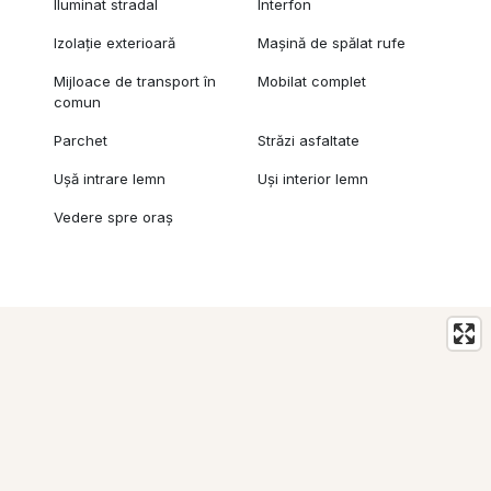
Iluminat stradal
Interfon
Izolație exterioară
Mașină de spălat rufe
Mijloace de transport în
Mobilat complet
comun
Parchet
Străzi asfaltate
Ușă intrare lemn
Uși interior lemn
Vedere spre oraș