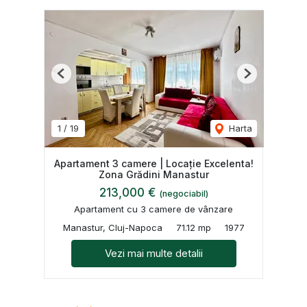
Previous
Next
1
/
19
Harta
Apartament 3 camere | Locație Excelenta!
Zona Grădini Manastur
213,000 €
(negociabil)
Apartament cu 3 camere de vânzare
Manastur, Cluj-Napoca
71.12 mp
1977
Vezi mai multe detalii