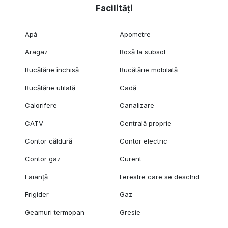
Facilități
Apă
Apometre
Aragaz
Boxă la subsol
Bucătărie închisă
Bucătărie mobilată
Bucătărie utilată
Cadă
Calorifere
Canalizare
CATV
Centrală proprie
Contor căldură
Contor electric
Contor gaz
Curent
Faianță
Ferestre care se deschid
Frigider
Gaz
Geamuri termopan
Gresie