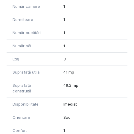
stațiile de autobuz aflându-se în la aproximativ 10minute, iar
Număr camere
1
acestea fac legătura atât cu centrul orașului, cât și cu
celelalte colțuri ale acestuia.
Dormitoare
1
Certificatul de performanță energetică este în curs de
Număr bucătării
1
finalizare, iar acesta se va preda viitorilor proprietari în
momentul semnării contractului de vânzare-cumpărare!
Număr băi
1
Pentru informații suplimentare și vizionări va așteptăm cu
drag să ne contactați!
Etaj
3
*Informațiile din anunț au fost furnizate în prealabil de către
proprietar. Agenția nu își asumă responsabilitatea pentru
Suprafață utilă
41 mp
eventualele modificări în ceea ce privește prețul sau
informațiile prezentate.*
Suprafață
49.2 mp
construită
Disponibilitate
Imediat
Orientare
Sud
Confort
1