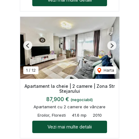
Previous
Next
1
/
12
Harta
Apartament la cheie | 2 camere | Zona Str
Stejarului
87,900 €
(negociabil)
Apartament cu 2 camere de vânzare
Eroilor, Floresti
41.6 mp
2010
Vezi mai multe detalii