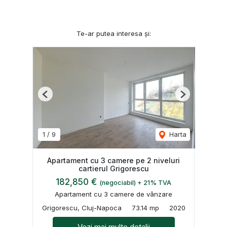
Te-ar putea interesa și:
Previous
Next
1
/
9
Harta
Apartament cu 3 camere pe 2 niveluri
cartierul Grigorescu
182,850 €
(negociabil) + 21% TVA
Apartament cu 3 camere de vânzare
Grigorescu, Cluj-Napoca
73.14 mp
2020
Vezi mai multe detalii