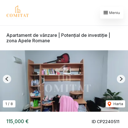
Meniu
Apartament de vânzare | Potențial de investiție |
zona Apele Romane
Previous
Nex
1
/
8
Harta
115,000 €
ID CP2240511