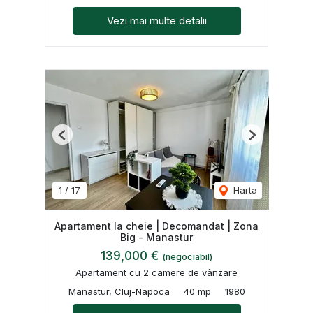
Vezi mai multe detalii
Previous
Next
1
/
17
Harta
Apartament la cheie | Decomandat | Zona
Big - Manastur
139,000 €
(negociabil)
Apartament cu 2 camere de vânzare
Manastur, Cluj-Napoca
40 mp
1980