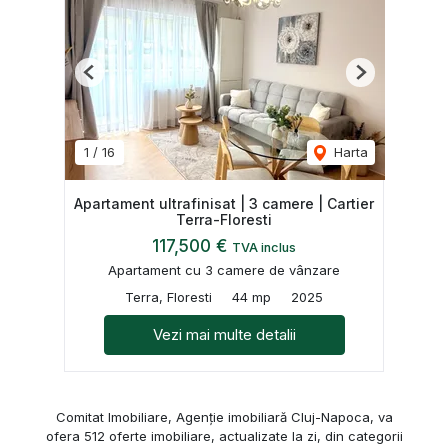
Previous
Next
1
/
16
Harta
Apartament ultrafinisat | 3 camere | Cartier
Terra-Floresti
117,500 €
TVA inclus
Apartament cu 3 camere de vânzare
Terra, Floresti
44 mp
2025
Vezi mai multe detalii
Comitat Imobiliare, Agenție imobiliară Cluj-Napoca, va
ofera 512 oferte imobiliare, actualizate la zi, din categorii