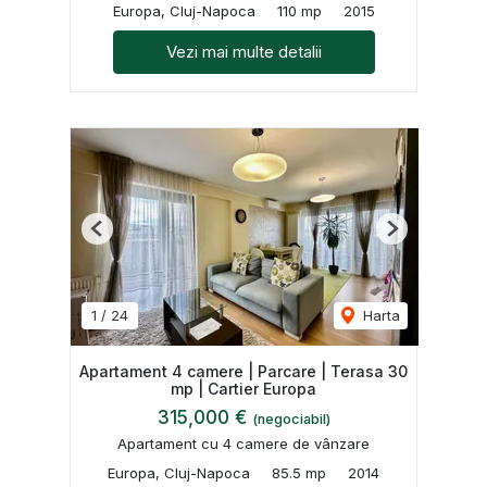
Europa, Cluj-Napoca
110 mp
2015
Vezi mai multe detalii
Previous
Next
1
/
24
Harta
Apartament 4 camere | Parcare | Terasa 30
mp | Cartier Europa
315,000 €
(negociabil)
Apartament cu 4 camere de vânzare
Europa, Cluj-Napoca
85.5 mp
2014