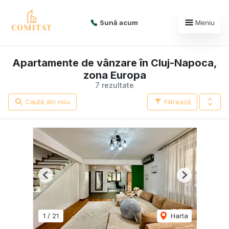
Sună acum
Meniu
Apartamente de vânzare în Cluj-Napoca,
zona Europa
7 rezultate
Caută din nou
Filtrează
Previous
Next
1
/
21
Harta