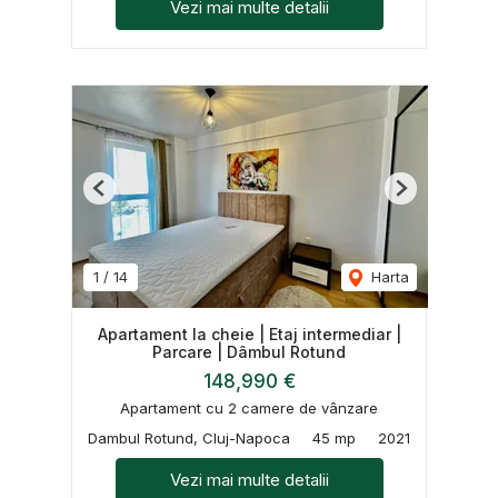
Vezi mai multe detalii
Previous
Next
1
/
14
Harta
Apartament la cheie | Etaj intermediar |
Parcare | Dâmbul Rotund
148,990 €
Apartament cu 2 camere de vânzare
Dambul Rotund, Cluj-Napoca
45 mp
2021
Vezi mai multe detalii