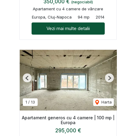
350,000 €
(negociabil)
Apartament cu 4 camere de vânzare
Europa, Cluj-Napoca
94 mp
2014
Vezi mai multe detalii
Previous
Next
1
/
13
Harta
Apartament generos cu 4 camere | 100 mp |
Europa
295,000 €