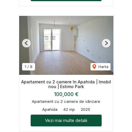
Previous
Next
1
/
8
Harta
Apartament cu 2 camere în Apahida | Imobil
nou | Estimo Park
100,000 €
Apartament cu 2 camere de vânzare
Apahida
42 mp
2025
Vezi mai multe detalii