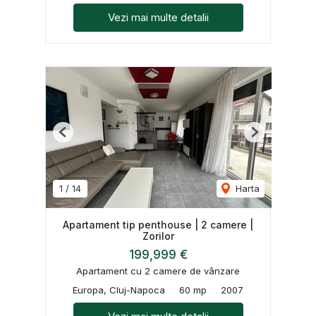
Vezi mai multe detalii
Previous
Next
1
/
14
Harta
Apartament tip penthouse | 2 camere |
Zorilor
199,999 €
Apartament cu 2 camere de vânzare
Europa, Cluj-Napoca
60 mp
2007