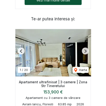
Vezi mai multe detalii
Te-ar putea interesa și:
Previous
Next
1
/
20
Harta
Apartament ultrafinisat | 3 camere | Zona
Str Tineretului
153,900 €
Apartament cu 3 camere de vânzare
Avram Iancu, Floresti
63.85 mp
2026