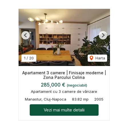
Previous
Next
1
/
20
Harta
Apartament 3 camere | Finisaje moderne |
Zona Parcului Colina
285,000 €
(negociabil)
Apartament cu 3 camere de vânzare
Manastur, Cluj-Napoca
83.82 mp
2005
Vezi mai multe detalii