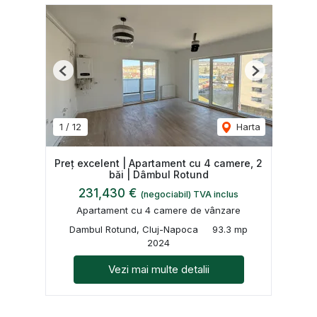
Previous
Next
1
/
12
Harta
Preț excelent | Apartament cu 4 camere, 2
băi | Dâmbul Rotund
231,430 €
(negociabil) TVA inclus
Apartament cu 4 camere de vânzare
Dambul Rotund, Cluj-Napoca
93.3 mp
2024
Vezi mai multe detalii