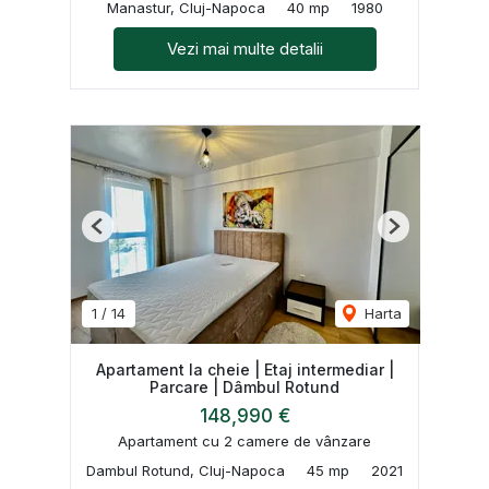
Manastur, Cluj-Napoca
40 mp
1980
Vezi mai multe detalii
Previous
Next
1
/
14
Harta
Apartament la cheie | Etaj intermediar |
Parcare | Dâmbul Rotund
148,990 €
Apartament cu 2 camere de vânzare
Dambul Rotund, Cluj-Napoca
45 mp
2021