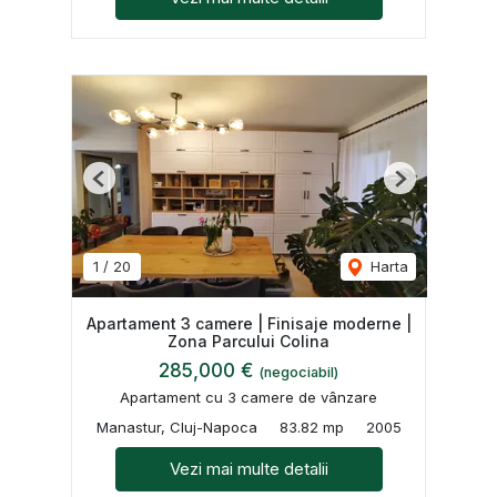
Previous
Next
1
/
20
Harta
Apartament 3 camere | Finisaje moderne |
Zona Parcului Colina
285,000 €
(negociabil)
Apartament cu 3 camere de vânzare
Manastur, Cluj-Napoca
83.82 mp
2005
Vezi mai multe detalii