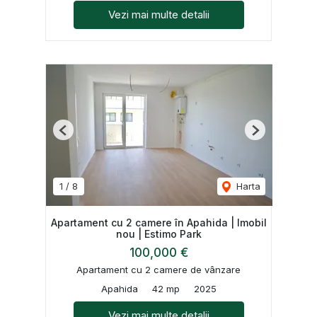
Vezi mai multe detalii
Previous
Next
1
/
8
Harta
Apartament cu 2 camere în Apahida | Imobil
nou | Estimo Park
100,000 €
Apartament cu 2 camere de vânzare
Apahida
42 mp
2025
Vezi mai multe detalii