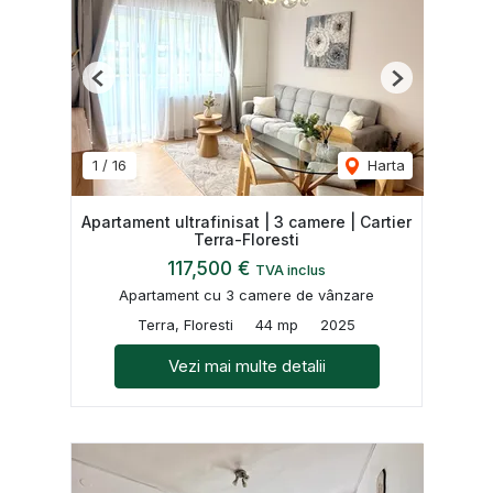
Previous
Next
1
/
16
Harta
Apartament ultrafinisat | 3 camere | Cartier
Terra-Floresti
117,500 €
TVA inclus
Apartament cu 3 camere de vânzare
Terra, Floresti
44 mp
2025
Vezi mai multe detalii