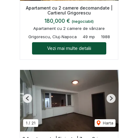
Apartament cu 2 camere decomandate |
Cartierul Grigorescu
180,000 €
(negociabil)
Apartament cu 2 camere de vânzare
Grigorescu, Cluj-Napoca
49 mp
1988
Vezi mai multe detalii
Previous
Next
1
/
21
Harta