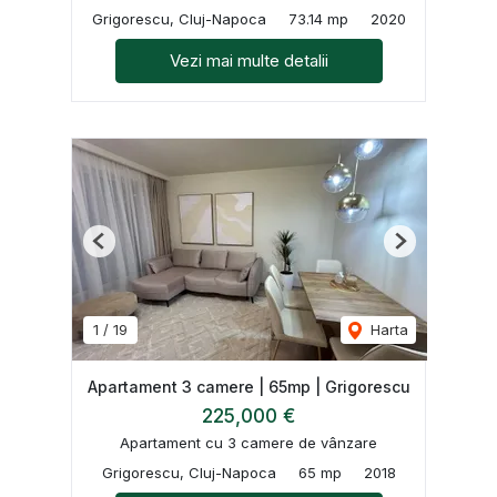
Grigorescu, Cluj-Napoca
73.14 mp
2020
Vezi mai multe detalii
Previous
Next
1
/
19
Harta
Apartament 3 camere | 65mp | Grigorescu
225,000 €
Apartament cu 3 camere de vânzare
Grigorescu, Cluj-Napoca
65 mp
2018