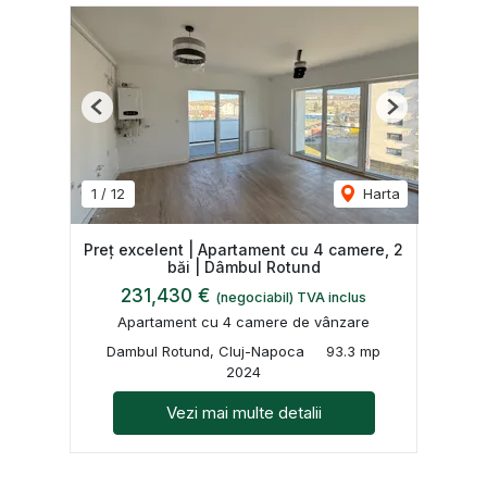
Previous
Next
1
/
12
Harta
Preț excelent | Apartament cu 4 camere, 2
băi | Dâmbul Rotund
231,430 €
(negociabil) TVA inclus
Apartament cu 4 camere de vânzare
Dambul Rotund, Cluj-Napoca
93.3 mp
2024
Vezi mai multe detalii