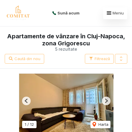
Sună acum
Meniu
Apartamente de vânzare în Cluj-Napoca,
zona Grigorescu
5 rezultate
Caută din nou
Filtrează
Previous
Next
1
/
12
Harta