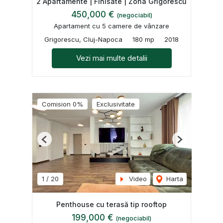
2 Apartamente | Finisate | Zona Grigorescu
450,000 €
(negociabil)
Apartament cu 5 camere de vânzare
Grigorescu, Cluj-Napoca
180 mp
2018
Vezi mai multe detalii
Comision 0%
Exclusivitate
Previous
Next
1
/
20
Video
Harta
Penthouse cu terasă tip rooftop
199,000 €
(negociabil)