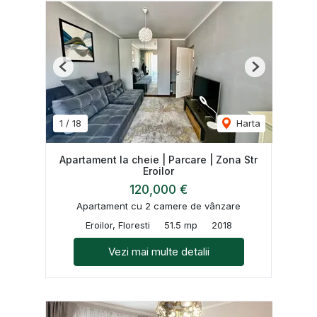
Previous
Next
1
/
18
Harta
Apartament la cheie | Parcare | Zona Str
Eroilor
120,000 €
Apartament cu 2 camere de vânzare
Eroilor, Floresti
51.5 mp
2018
Vezi mai multe detalii