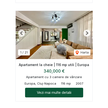
Previous
Next
1
/
21
Harta
Apartament la cheie | 116 mp utili | Europa
340,000 €
Apartament cu 3 camere de vânzare
Europa, Cluj-Napoca
116 mp
2007
Vezi mai multe detalii