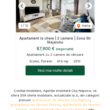
Previous
Next
1
/
12
Harta
Apartament la cheie | 2 camere | Zona Str
Stejarului
87,900 €
(negociabil)
Apartament cu 2 camere de vânzare
Eroilor, Floresti
41.6 mp
2010
Vezi mai multe detalii
Comitat Imobiliare, Agenție imobiliară Cluj-Napoca, va
ofera 509 oferte imobiliare, actualizate la zi, din categorii
precum
apartamente de vânzare Cluj-Napoca
,
apartamente de vânzare Floresti
,
apartamente de vânzare
Floresti
,
apartamente de vânzare Cluj-Napoca
sau