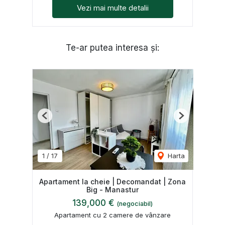
Vezi mai multe detalii
Te-ar putea interesa și:
Previous
Next
1
/
17
Harta
Apartament la cheie | Decomandat | Zona
Big - Manastur
139,000 €
(negociabil)
Apartament cu 2 camere de vânzare