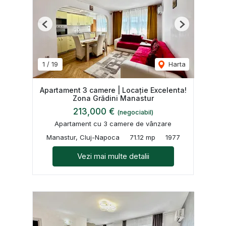
Previous
Next
1
/
19
Harta
Apartament 3 camere | Locație Excelenta!
Zona Grădini Manastur
213,000 €
(negociabil)
Apartament cu 3 camere de vânzare
Manastur, Cluj-Napoca
71.12 mp
1977
Vezi mai multe detalii