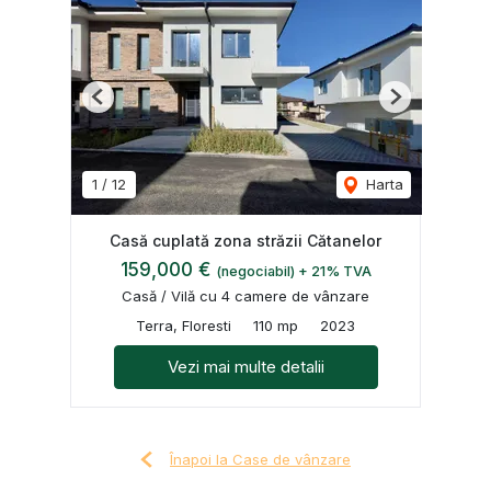
Previous
Next
1
/
12
Harta
Casă cuplată zona străzii Cătanelor
159,000 €
(negociabil) + 21% TVA
Casă / Vilă cu 4 camere de vânzare
Terra, Floresti
110 mp
2023
Vezi mai multe detalii
Înapoi la Case de vânzare