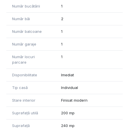
data semnării contractului de vânzare.
Număr bucătării
1
Pentru mai multe informații și vizionări, contactați-ne cu
Număr băi
2
încredere!
Număr balcoane
1
Informațiile din anunț au fost furnizate în prealabil de către
proprietar. Agenția nu își asumă responsabilitatea pentru
Număr garaje
1
eventuale modificări în ceea ce privește prețul sau
informațiile prezentate.
Număr locuri
1
parcare
Disponibilitate
Imediat
Tip casă
Individual
Stare interior
Finisat modern
Suprafață utilă
200 mp
Suprafață
240 mp