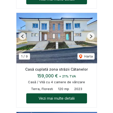
Previous
Next
1
/
9
Harta
Casă cuplată zona străzii Cătanelor
159,000 €
+ 21% TVA
Casă / Vilă cu 4 camere de vânzare
Terra, Floresti
120 mp
2023
Vezi mai multe detalii