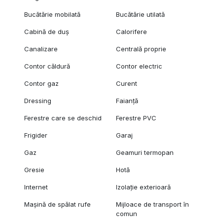
Bucătărie mobilată
Bucătărie utilată
Cabină de duș
Calorifere
Canalizare
Centrală proprie
Contor căldură
Contor electric
Contor gaz
Curent
Dressing
Faianță
Ferestre care se deschid
Ferestre PVC
Frigider
Garaj
Gaz
Geamuri termopan
Gresie
Hotă
Internet
Izolație exterioară
Mașină de spălat rufe
Mijloace de transport în
comun