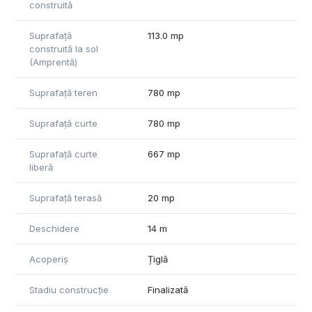
construită
Suprafață
113.0 mp
construită la sol
(Amprentă)
Suprafață teren
780 mp
Suprafață curte
780 mp
Suprafață curte
667 mp
liberă
Suprafață terasă
20 mp
Deschidere
14 m
Acoperiș
Țiglă
Stadiu construcție
Finalizată