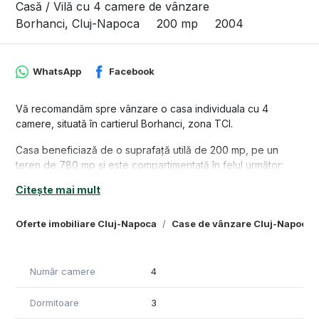
Casă / Vilă cu 4 camere de vânzare
Borhanci, Cluj-Napoca
200 mp
2004
WhatsApp
Facebook
Vă recomandăm spre vânzare o casa individuala cu 4
camere, situată în cartierul Borhanci, zona TCI.
Casa beneficiază de o suprafață utilă de 200 mp, pe un
teren de 780 mp și este compartimentată în felul următor:
Citește mai mult
Demisol: Garaj, saptiu tehnic.
Parter: Living cu bucatarie cu iesire spre terasa, o baie, casa
scarii.
Oferte imobiliare Cluj-Napoca
Case de vânzare Cluj-Napoca
Etajul: Trei dormitoare, un hol, o baie, un balcon de 8 mp.
Casa este situata a aproape de stațiile de transport în
Număr camere
4
comun, magazine, farmacii și multe altele.
Dormitoare
3
Casa are certificatul de perforamanță energetică in lucru.
Acesta va fi predat de către proprietari cumpărătorilor, la