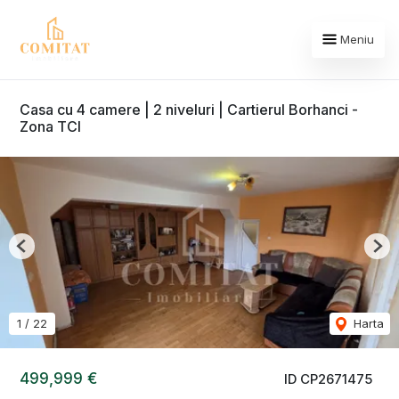
Meniu
Casa cu 4 camere | 2 niveluri | Cartierul Borhanci -
Zona TCI
Previous
Nex
1
/
22
Harta
499,999 €
ID CP2671475