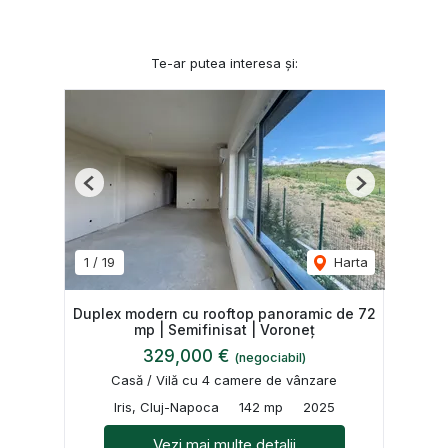
Te-ar putea interesa și:
Previous
Next
1
/
19
Harta
Duplex modern cu rooftop panoramic de 72
mp | Semifinisat | Voroneț
329,000 €
(negociabil)
Casă / Vilă cu 4 camere de vânzare
Iris, Cluj-Napoca
142 mp
2025
Vezi mai multe detalii