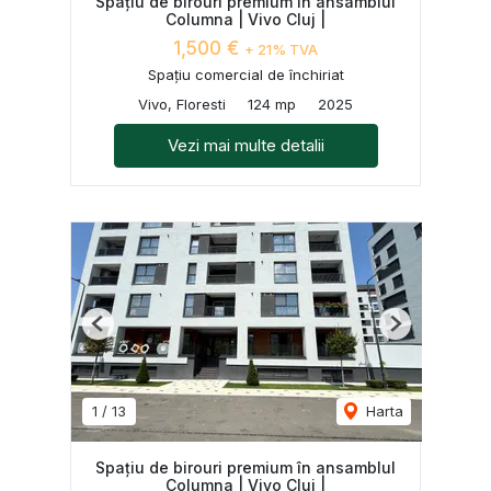
Spațiu de birouri premium în ansamblul
Columna | Vivo Cluj |
1,500 €
+ 21% TVA
Spațiu comercial de închiriat
Vivo, Floresti
124 mp
2025
Vezi mai multe detalii
Previous
Next
1
/
13
Harta
Spațiu de birouri premium în ansamblul
Columna | Vivo Cluj |