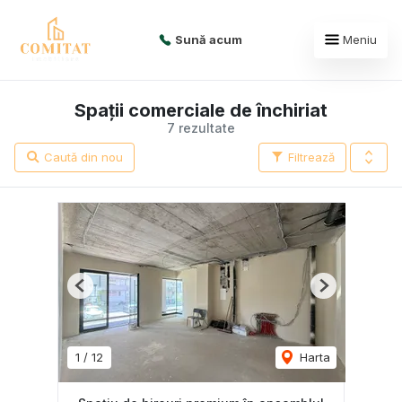
Sună acum
Meniu
Spații comerciale de închiriat
7 rezultate
Caută din nou
Filtrează
Previous
Next
1
/
12
Harta