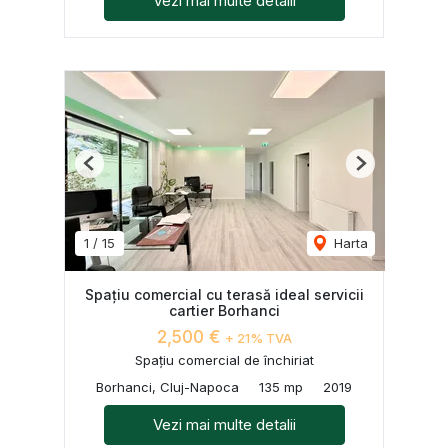
Vezi mai multe detalii
Previous
Next
1
/
15
Harta
Spațiu comercial cu terasă ideal servicii
cartier Borhanci
2,500 €
+ 21% TVA
Spațiu comercial de închiriat
Borhanci, Cluj-Napoca
135 mp
2019
Vezi mai multe detalii