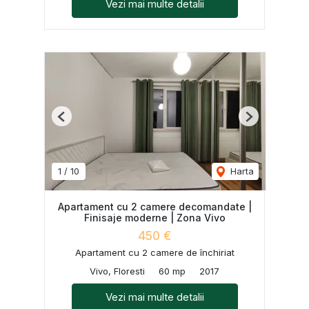
Vezi mai multe detalii
Previous
Next
1
/
10
Harta
Apartament cu 2 camere decomandate |
Finisaje moderne | Zona Vivo
450 €
Apartament cu 2 camere de închiriat
Vivo, Floresti
60 mp
2017
Vezi mai multe detalii