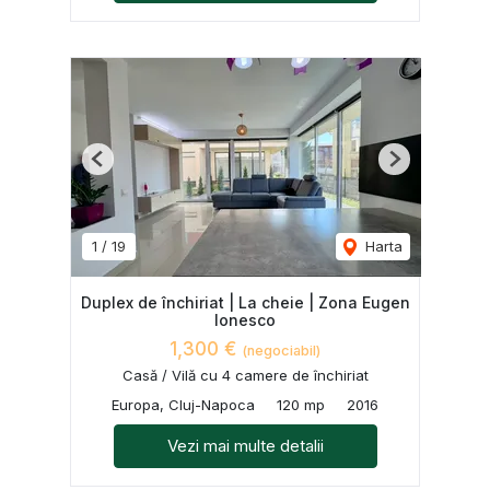
Previous
Next
1
/
19
Harta
Duplex de închiriat | La cheie | Zona Eugen
Ionesco
1,300 €
(negociabil)
Casă / Vilă cu 4 camere de închiriat
Europa, Cluj-Napoca
120 mp
2016
Vezi mai multe detalii