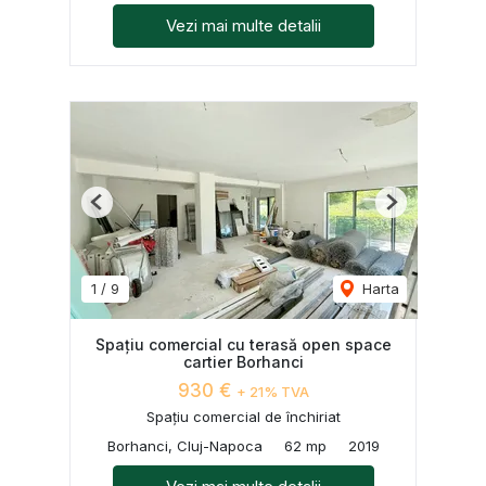
Vezi mai multe detalii
Previous
Next
1
/
9
Harta
Spațiu comercial cu terasă open space
cartier Borhanci
930 €
+ 21% TVA
Spațiu comercial de închiriat
Borhanci, Cluj-Napoca
62 mp
2019