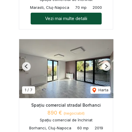
Marasti, Cluj-Napoca
70 mp
2000
Vezi mai multe detalii
Previous
Next
1
/
7
Harta
Spațiu comercial stradal Borhanci
890 €
(negociabil)
Spațiu comercial de închiriat
Borhanci, Cluj-Napoca
60 mp
2019