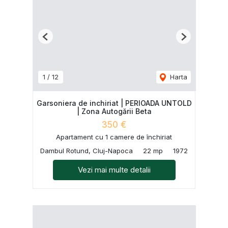
Previous
Next
1
/
12
Harta
Garsoniera de inchiriat | PERIOADA UNTOLD
| Zona Autogării Beta
350 €
Apartament cu 1 camere de închiriat
Dambul Rotund, Cluj-Napoca
22 mp
1972
Vezi mai multe detalii