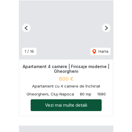
Previous
Next
1
/
16
Harta
Apartament 4 camere | Finisaje moderne |
Gheorgheni
800 €
Apartament cu 4 camere de închiriat
Gheorgheni, Cluj-Napoca
80 mp
1980
Vezi mai multe detalii