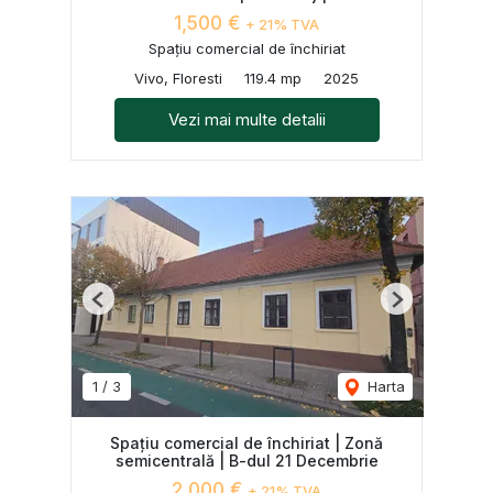
1,500 €
+ 21% TVA
Spațiu comercial de închiriat
Vivo, Floresti
119.4 mp
2025
Vezi mai multe detalii
Previous
Next
1
/
3
Harta
Spațiu comercial de închiriat | Zonă
semicentrală | B-dul 21 Decembrie
2,000 €
+ 21% TVA