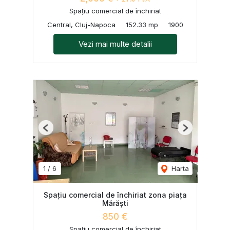
Spațiu comercial de închiriat
Central, Cluj-Napoca
152.33 mp
1900
Vezi mai multe detalii
Previous
Next
1
/
6
Harta
Spațiu comercial de închiriat zona piața
Mărăști
850 €
Spațiu comercial de închiriat