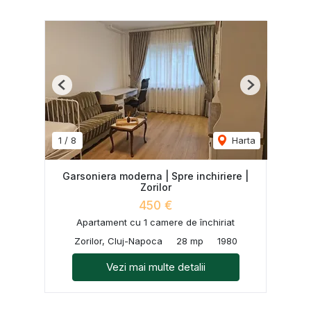
Previous
Next
1
/
8
Harta
Garsoniera moderna | Spre inchiriere |
Zorilor
450 €
Apartament cu 1 camere de închiriat
Zorilor, Cluj-Napoca
28 mp
1980
Vezi mai multe detalii