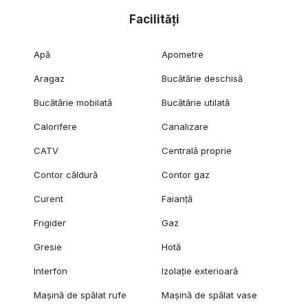
Facilități
Apă
Apometre
Aragaz
Bucătărie deschisă
Bucătărie mobilată
Bucătărie utilată
Calorifere
Canalizare
CATV
Centrală proprie
Contor căldură
Contor gaz
Curent
Faianță
Frigider
Gaz
Gresie
Hotă
Interfon
Izolație exterioară
Mașină de spălat rufe
Mașină de spălat vase