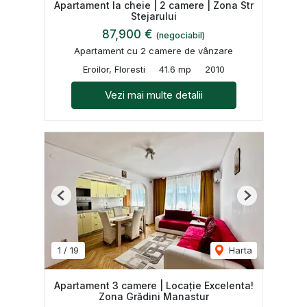
Apartament la cheie | 2 camere | Zona Str
Stejarului
87,900 €
(negociabil)
Apartament cu 2 camere de vânzare
Eroilor, Floresti
41.6 mp
2010
Vezi mai multe detalii
Previous
Next
1
/
19
Harta
Apartament 3 camere | Locație Excelenta!
Zona Grădini Manastur