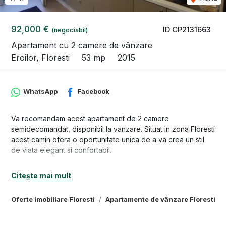
92,000 €
ID CP2131663
(negociabil)
Apartament cu 2 camere de vânzare
Eroilor, Floresti
53 mp
2015
WhatsApp
Facebook
Va recomandam acest apartament de 2 camere
semidecomandat, disponibil la vanzare. Situat in zona Floresti
acest camin ofera o oportunitate unica de a va crea un stil
de viata elegant si confortabil.
Apartamentul se află la etajul 3, avand suprafata utila de 53
Citește mai mult
mp utili, și este compartimentat astfel: -2 dormitoare -1 zona
de zi la un loc cu bucataria -1 baie -2 balcoane -1 hol.
Oferte imobiliare Floresti
Apartamente de vânzare Floresti
Acesta se vinde complet mobilat. Apartamentul deține și un
loc de parcare inclus in preț.