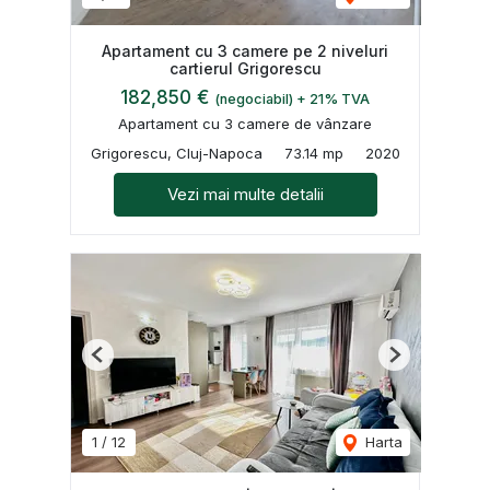
Apartament cu 3 camere pe 2 niveluri
cartierul Grigorescu
182,850 €
(negociabil) + 21% TVA
Apartament cu 3 camere de vânzare
Grigorescu, Cluj-Napoca
73.14 mp
2020
Vezi mai multe detalii
Previous
Next
1
/
12
Harta