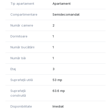
Tip apartament
Apartament
Vă recomandăm cu încredere această proprietate, având o
locație excelentă, fiind în vecinătatea punctelor de interes
Compartimentare
Semidecomandat
ale orașului: magazine alimentare, stații de autobuz, farmacii,
restaurante, veti gasi tot ce va doriti la distanta scurta de
Număr camere
2
mers.
Apartamentul are certificat de perforamanță energetică.
Dormitoare
1
Acesta va fi predat de către proprietari cumpărătorilor, la
data semnării contractului de vânzare.
Număr bucătării
1
Pentru informații suplimentare și vizionări va așteptăm cu
Număr băi
1
drag sa ne contactați!
Etaj
3
"Informațiile din anunț au fost furnizate în prealabil de către
proprietar. Agenția nu își asumă responsabilitatea pentru
Suprafață utilă
53 mp
eventualele modificări în ceea ce privește prețul sau
informațiile prezentate."
Suprafață
63.6 mp
construită
Disponibilitate
Imediat