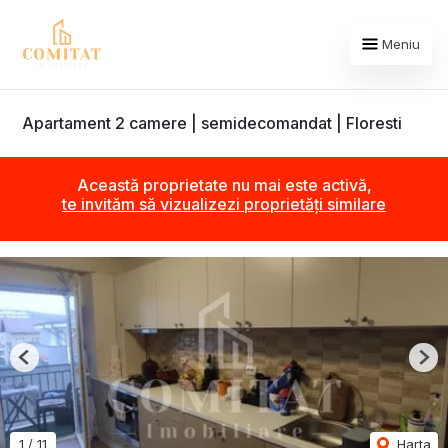
Meniu
Apartament 2 camere | semidecomandat | Floresti
Această proprietate nu mai este activă,
te invităm să vizualizezi proprietăți similare
Previous
Nex
1
/
11
Harta