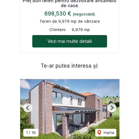
Preț bun teren pentru dezvoltare ansamblu
de case
698,530 €
(negociabil)
Teren de 9,979 mp de vânzare
Chinteni
9,979 mp
Vezi mai multe detalii
Te-ar putea interesa și:
Previous
Next
1
/
19
Harta