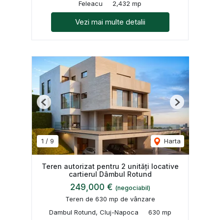
Feleacu
2,432 mp
Vezi mai multe detalii
Previous
Next
1
/
9
Harta
Teren autorizat pentru 2 unități locative
cartierul Dâmbul Rotund
249,000 €
(negociabil)
Teren de 630 mp de vânzare
Dambul Rotund, Cluj-Napoca
630 mp