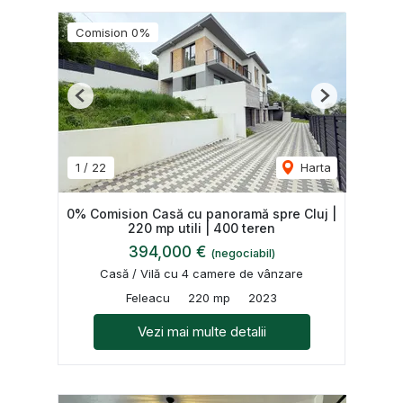
Comision 0%
Previous
Next
1
/
22
Harta
0% Comision Casă cu panoramă spre Cluj |
220 mp utili | 400 teren
394,000 €
(negociabil)
Casă / Vilă cu 4 camere de vânzare
Feleacu
220 mp
2023
Vezi mai multe detalii