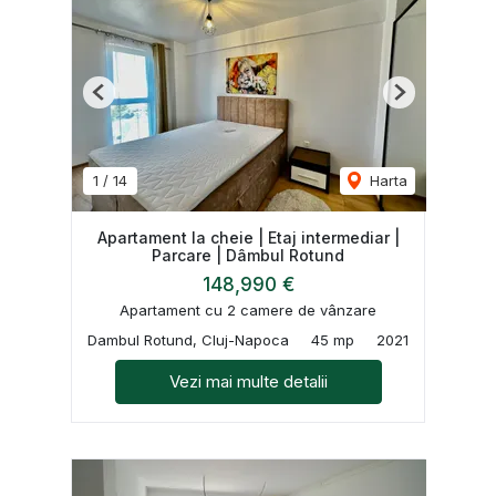
Previous
Next
1
/
14
Harta
Apartament la cheie | Etaj intermediar |
Parcare | Dâmbul Rotund
148,990 €
Apartament cu 2 camere de vânzare
Dambul Rotund, Cluj-Napoca
45 mp
2021
Vezi mai multe detalii