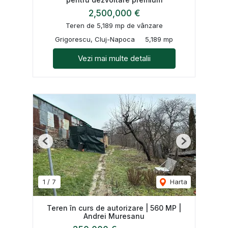
2,500,000 €
Teren de 5,189 mp de vânzare
Grigorescu, Cluj-Napoca
5,189 mp
Vezi mai multe detalii
Previous
Next
1
/
7
Harta
Teren în curs de autorizare | 560 MP |
Andrei Muresanu