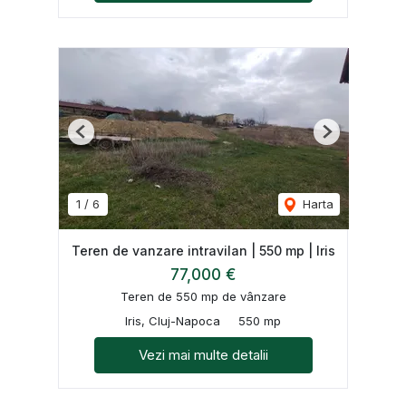
Previous
Next
1
/
6
Harta
Teren de vanzare intravilan | 550 mp | Iris
77,000 €
Teren de 550 mp de vânzare
Iris, Cluj-Napoca
550 mp
Vezi mai multe detalii