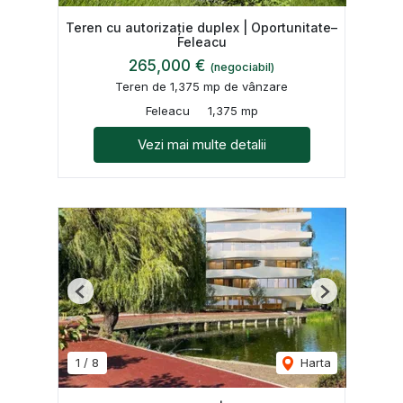
Teren cu autorizație duplex | Oportunitate–
Feleacu
265,000 €
(negociabil)
Teren de 1,375 mp de vânzare
Feleacu
1,375 mp
Vezi mai multe detalii
Previous
Next
1
/
8
Harta