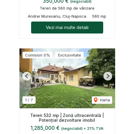
350,000 €
(negociabil)
Teren de 560 mp de vânzare
Andrei Muresanu, Cluj-Napoca
560 mp
Vezi mai multe detalii
Comision 0%
Exclusivitate
Previous
Next
1
/
7
Harta
Teren 532 mp | Zonă ultracentrală |
Potențial dezvoltare imobil
1,285,000 €
(negociabil) + 21% TVA