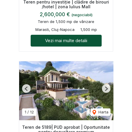
Teren pentru investiție | clădire de birouri
/hotel | zona Iulius Mall
2,600,000 €
(negociabil)
Teren de 1,500 mp de vânzare
Marasti, Cluj-Napoca
1,500 mp
Vezi mai multe detalii
Previous
Next
1
/
12
Harta
Teren de 5189| PUD aprobat | Oportunitate
pentru dezvoltare premium