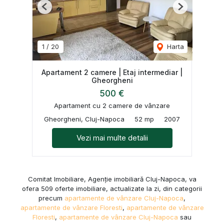
Previous
Next
1
/
20
Harta
Apartament 2 camere | Etaj intermediar |
Gheorgheni
500 €
Apartament cu 2 camere de vânzare
Gheorgheni, Cluj-Napoca
52 mp
2007
Vezi mai multe detalii
Comitat Imobiliare, Agenție imobiliară Cluj-Napoca, va
ofera 509 oferte imobiliare, actualizate la zi, din categorii
precum
apartamente de vânzare Cluj-Napoca
,
apartamente de vânzare Floresti
,
apartamente de vânzare
Floresti
,
apartamente de vânzare Cluj-Napoca
sau