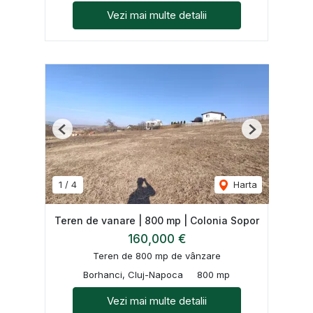
Vezi mai multe detalii
Previous
Next
1
/
4
Harta
Teren de vanare | 800 mp | Colonia Sopor
160,000 €
Teren de 800 mp de vânzare
Borhanci, Cluj-Napoca
800 mp
Vezi mai multe detalii