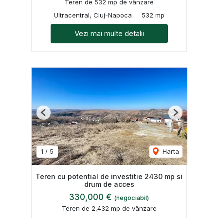
Teren de 532 mp de vânzare
Ultracentral, Cluj-Napoca
532 mp
Vezi mai multe detalii
Previous
Next
1
/
5
Harta
Teren cu potential de investitie 2430 mp si
drum de acces
330,000 €
(negociabil)
Teren de 2,432 mp de vânzare