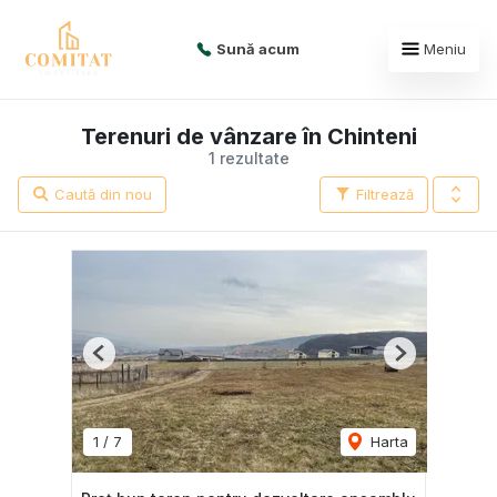
Sună acum
Meniu
Terenuri de vânzare în Chinteni
1 rezultate
Caută din nou
Filtrează
Previous
Next
1
/
7
Harta