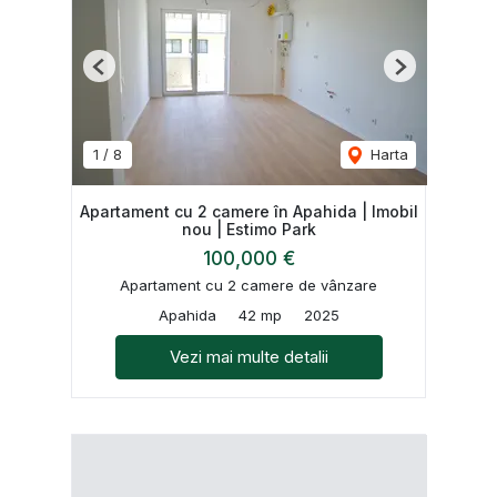
Previous
Next
1
/
8
Harta
Apartament cu 2 camere în Apahida | Imobil
nou | Estimo Park
100,000 €
Apartament cu 2 camere de vânzare
Apahida
42 mp
2025
Vezi mai multe detalii