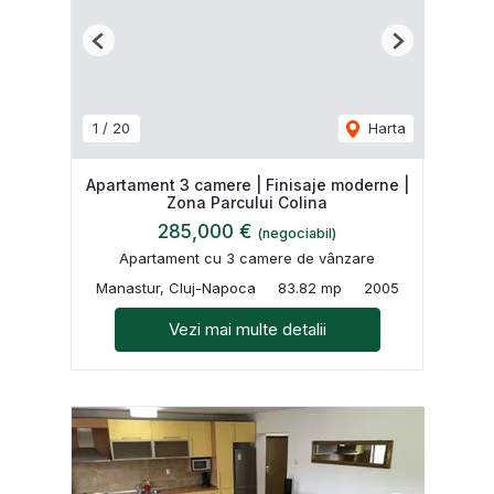
Previous
Next
1
/
20
Harta
Apartament 3 camere | Finisaje moderne |
Zona Parcului Colina
285,000 €
(negociabil)
Apartament cu 3 camere de vânzare
Manastur, Cluj-Napoca
83.82 mp
2005
Vezi mai multe detalii