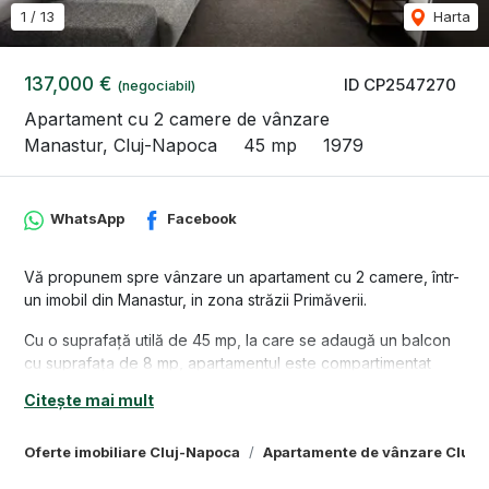
1
/
13
Harta
137,000 €
ID CP2547270
(negociabil)
Apartament cu 2 camere de vânzare
Manastur, Cluj-Napoca
45 mp
1979
WhatsApp
Facebook
Vă propunem spre vânzare un apartament cu 2 camere, într-
un imobil din Manastur, in zona străzii Primăverii.
Cu o suprafață utilă de 45 mp, la care se adaugă un balcon
cu suprafața de 8 mp, apartamentul este compartimentat
astfel: 2 camere, 1 bucătărie, 1 hol, 1 baie cu geam, 1 balcon.
Citește mai mult
Locuința se predă conform pozelor, mobilată și utilată.
Apartamentul are certificatul de performanță energetică în
Oferte imobiliare Cluj-Napoca
Apartamente de vânzare Cluj-
lucru, acesta va fi predat cumpărătorilor la data semnării