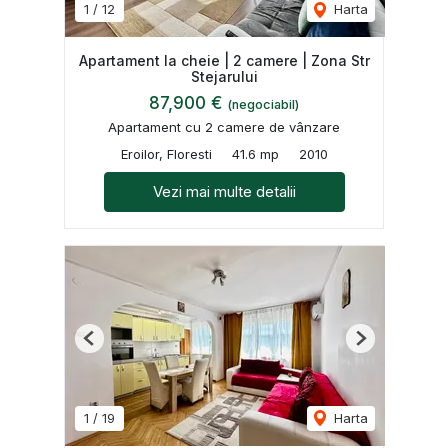
1
/
12
Harta
Apartament la cheie | 2 camere | Zona Str
Stejarului
87,900 €
(negociabil)
Apartament cu 2 camere de vânzare
Eroilor, Floresti
41.6 mp
2010
Vezi mai multe detalii
Previous
Next
1
/
19
Harta