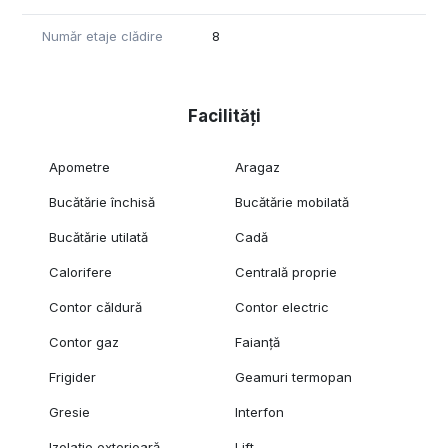
Număr etaje clădire
8
Facilități
Apometre
Aragaz
Bucătărie închisă
Bucătărie mobilată
Bucătărie utilată
Cadă
Calorifere
Centrală proprie
Contor căldură
Contor electric
Contor gaz
Faianță
Frigider
Geamuri termopan
Gresie
Interfon
Izolație exterioară
Lift