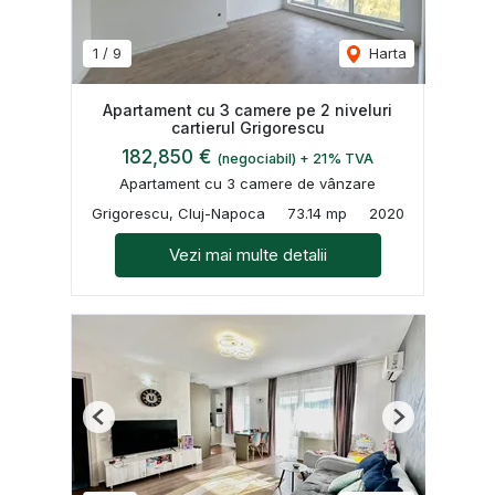
1
/
9
Harta
Apartament cu 3 camere pe 2 niveluri
cartierul Grigorescu
182,850 €
(negociabil) + 21% TVA
Apartament cu 3 camere de vânzare
Grigorescu, Cluj-Napoca
73.14 mp
2020
Vezi mai multe detalii
Previous
Next