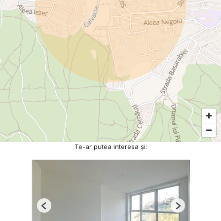
Te-ar putea interesa și:
Previous
Next