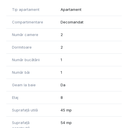
contractului de vânzare.
Pentru informații suplimentare și vizionari vă stăm cu drag la
Tip apartament
Apartament
dispoziție!
Compartimentare
Decomandat
"Informatiile din anunt au fost furnizate in prealabil de catre
proprietar. Agentia nu isi asuma responsabilitatea pentru
Număr camere
2
eventualele modificari in ceea ce priveste pretul sau
informatiile prezentate.
Dormitoare
2
Număr bucătării
1
Număr băi
1
Geam la baie
Da
Etaj
8
Suprafață utilă
45 mp
Suprafață
54 mp