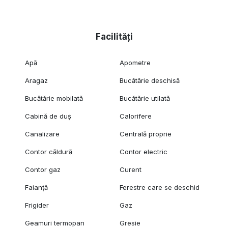
Facilități
Apă
Apometre
Aragaz
Bucătărie deschisă
Bucătărie mobilată
Bucătărie utilată
Cabină de duș
Calorifere
Canalizare
Centrală proprie
Contor căldură
Contor electric
Contor gaz
Curent
Faianță
Ferestre care se deschid
Frigider
Gaz
Geamuri termopan
Gresie