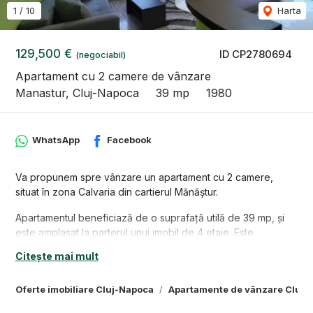
1
/
10
Harta
129,500 €
ID CP2780694
(negociabil)
Apartament cu 2 camere de vânzare
Manastur, Cluj-Napoca
39 mp
1980
WhatsApp
Facebook
Va propunem spre vânzare un apartament cu 2 camere,
situat în zona Calvaria din cartierul Mănăștur.
Apartamentul beneficiază de o suprafață utilă de 39 mp, și
este amplasat la parterul unui imobil de 4 etaje. Este
compartimentat semidecomandat, astfel: 1 dormitor, 1 living
Citește mai mult
open space cu bucătărie, 1 baie, 1 hol.
Locuința beneficiază și de un spațiu comun de depozitare
Oferte imobiliare Cluj-Napoca
Apartamente de vânzare Cluj-
pe holul imobilului.