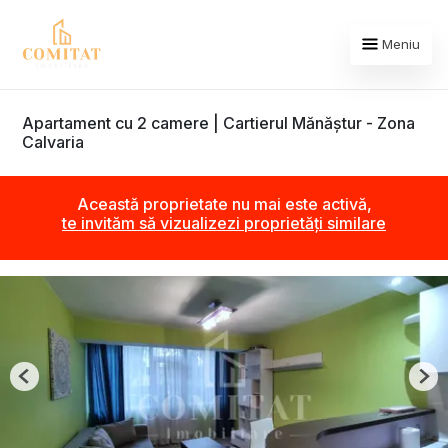
Meniu
Apartament cu 2 camere | Cartierul Mănăștur - Zona
Calvaria
Această proprietate nu mai este activă,
te invităm să vizualizezi proprietăți similare
Previous
Nex