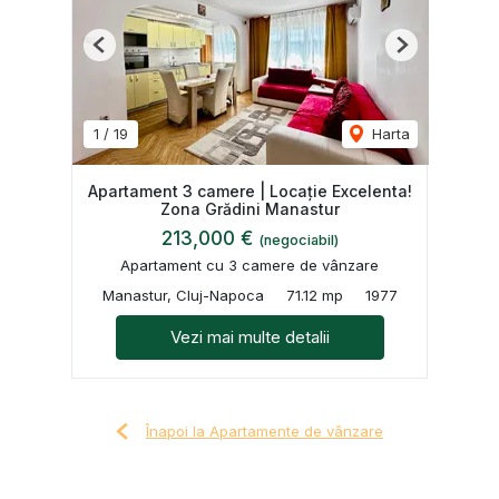
Previous
Next
1
/
19
Harta
Apartament 3 camere | Locație Excelenta!
Zona Grădini Manastur
213,000 €
(negociabil)
Apartament cu 3 camere de vânzare
Manastur, Cluj-Napoca
71.12 mp
1977
Vezi mai multe detalii
Înapoi la Apartamente de vânzare