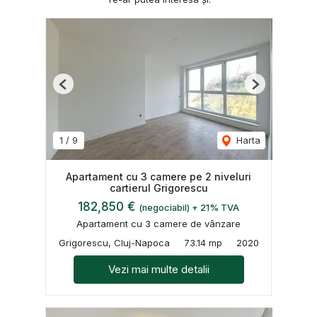
Previous
Next
1
/
9
Harta
Apartament cu 3 camere pe 2 niveluri
cartierul Grigorescu
182,850 €
(negociabil) + 21% TVA
Apartament cu 3 camere de vânzare
Grigorescu, Cluj-Napoca
73.14 mp
2020
Vezi mai multe detalii