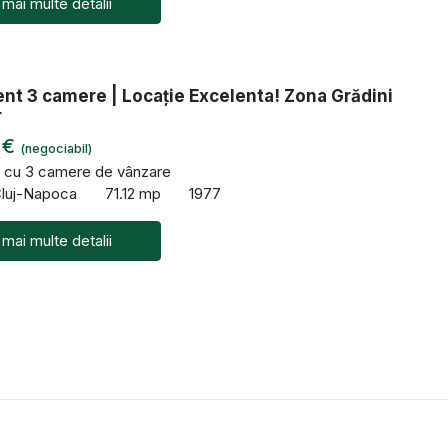
 mai multe detalii
nt 3 camere | Locație Excelenta! Zona Grădini
r
 €
(negociabil)
 cu 3 camere de vânzare
Cluj-Napoca
71.12 mp
1977
 mai multe detalii