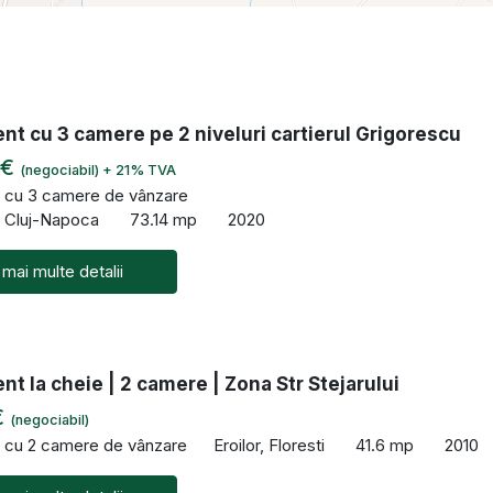
t cu 3 camere pe 2 niveluri cartierul Grigorescu
 €
(negociabil) + 21% TVA
 cu 3 camere de vânzare
, Cluj-Napoca
73.14 mp
2020
 mai multe detalii
t la cheie | 2 camere | Zona Str Stejarului
€
(negociabil)
 cu 2 camere de vânzare
Eroilor, Floresti
41.6 mp
2010