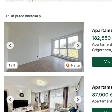
Te-ar putea interesa și:
Apartamen
182,850
Apartament
Previous
Next
Grigorescu
Vezi
1
/
9
Harta
Apartamen
87,900 
Apartament
Previous
Next