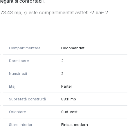
legant si confortabil.
73.43 mp, și este compartimentat astfel: -2 bai- 2
 locație excelentă, fiind în vecinătatea punctelor de
z, farmacii, restaurante, veti gasi tot ce va doriti la
Compartimentare
Decomandat
Dormitoare
2
 lucru. Acesta va fi gata și va fi predat de către
i de vânzare.
Număr băi
2
u drag sa ne contactați!
Etaj
Parter
către proprietar. Agenția nu își asumă responsabilitatea
Suprafață construită
88.11 mp
sau informațiile prezentate."
Orientare
Sud-Vest
Stare interior
Finisat modern