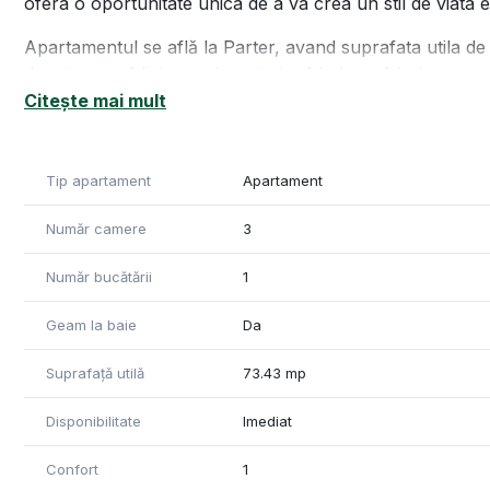
ofera o oportunitate unica de a va crea un stil de viata e
Apartamentul se află la Parter, avand suprafata utila de 
dormitoare -1 living cu bucatarie -1 balcon-1 hol.
Parcare subterana cu cf inclusa in pret.
Citește mai mult
Vă recomandăm cu încredere această proprietate, având o
interes ale orașului: magazine alimentare, stații de autobu
Tip apartament
Apartament
distanta scurta de mers.
Număr camere
3
Apartamentul are certificat de perforamanță energetică în
proprietari cumpărătorilor, la data semnării contractulu
Număr bucătării
1
Pentru informații suplimentare și vizionări va așteptăm c
Geam la baie
Da
"Informațiile din anunț au fost furnizate în prealabil de 
Suprafață utilă
73.43 mp
pentru eventualele modificări în ceea ce privește prețul 
Disponibilitate
Imediat
Confort
1