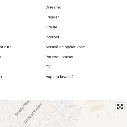
Dressing
Frigider
Gresie
l
Internet
at rufe
Mașină de spălat vase
t
Parchet laminat
TV
mn
Vopsea lavabilă