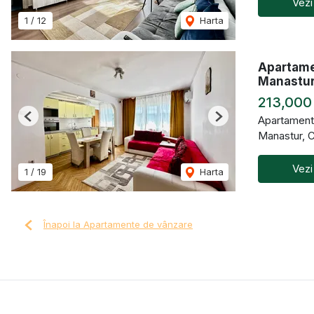
Vezi
1
/
12
Harta
Apartame
Manastu
213,000
Apartament
Previous
Next
Manastur, 
Vezi
1
/
19
Harta
Înapoi la Apartamente de vânzare