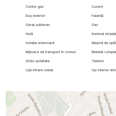
Contor gaz
Curent
Duș exterior
Faianță
Garaj subteran
Gaz
Hotă
Iluminat strada
Izolație exterioară
Mașină de spăl
Mijloace de transport în comun
Mobilat comple
Străzi asfaltate
Telefon
Ușă intrare metal
Uși interior le