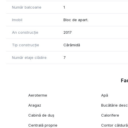
Număr balcoane
1
Imobil
Bloc de apart.
An construcție
2017
Tip construcție
Cărămidă
Număr etaje clădire
7
Fac
Aeroterme
Apă
Aragaz
Bucătărie desc
Cabină de duș
Calorifere
Centrală proprie
Contor căldură