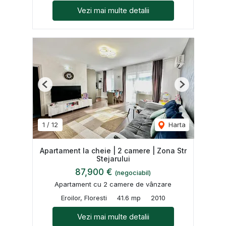
Vezi mai multe detalii
Previous
Next
1
/
12
Harta
Apartament la cheie | 2 camere | Zona Str
Stejarului
87,900 €
(negociabil)
Apartament cu 2 camere de vânzare
Eroilor, Floresti
41.6 mp
2010
Vezi mai multe detalii