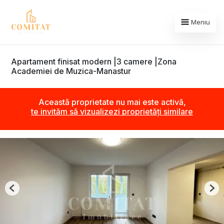
Meniu
Apartament finisat modern |3 camere |Zona
Academiei de Muzica-Manastur
Această proprietate nu mai este activă,
te invităm să vizualizezi proprietăți similare
Previous
Nex