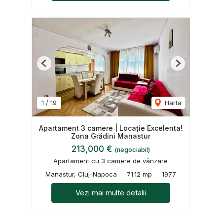
Previous
Next
1
/
19
Harta
Apartament 3 camere | Locație Excelenta!
Zona Grădini Manastur
213,000 €
(negociabil)
Apartament cu 3 camere de vânzare
Manastur, Cluj-Napoca
71.12 mp
1977
Vezi mai multe detalii