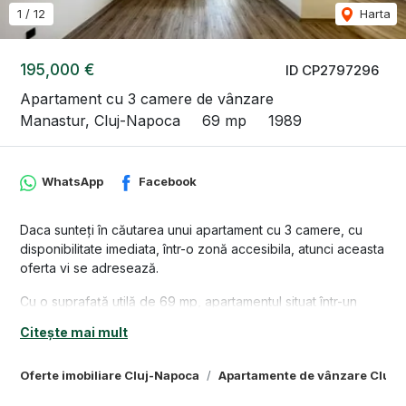
1
/
12
Harta
195,000 €
ID CP2797296
Apartament cu 3 camere de vânzare
Manastur, Cluj-Napoca
69 mp
1989
WhatsApp
Facebook
Daca sunteți în căutarea unui apartament cu 3 camere, cu
disponibilitate imediata, într-o zonă accesibila, atunci aceasta
oferta vi se adresează.
Cu o suprafață utilă de 69 mp, apartamentul situat într-un
bloc reabilitat termic din cartierul Mănăștur, in zona
Citește mai mult
Acedemiei de Muzica si este compartimentat astfel:
-2 dormitoare
Oferte imobiliare Cluj-Napoca
Apartamente de vânzare Cluj-
-1 living spatios
-1 bucatarie mobilata și utilată