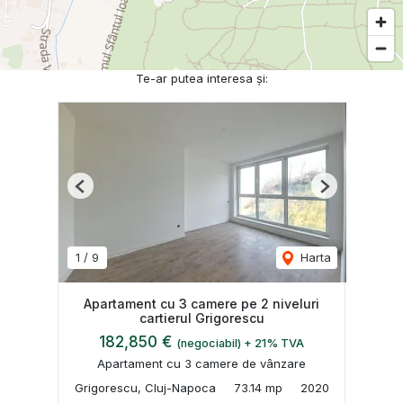
Te-ar putea interesa și:
Previous
Next
1
/
9
Harta
Apartament cu 3 camere pe 2 niveluri
cartierul Grigorescu
182,850 €
(negociabil) + 21% TVA
Apartament cu 3 camere de vânzare
Grigorescu, Cluj-Napoca
73.14 mp
2020