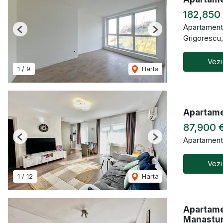
182,850
Apartament
Previous
Next
Grigorescu
Vezi
1
/
9
Harta
Apartamen
87,900 
Apartament
Previous
Next
Vezi
1
/
12
Harta
Apartame
Manastu