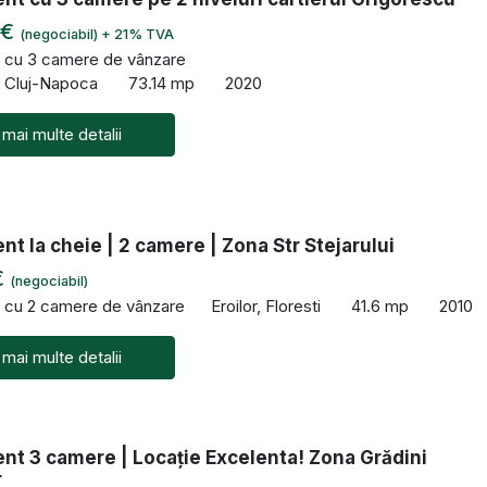
 €
(negociabil) + 21% TVA
 cu 3 camere de vânzare
, Cluj-Napoca
73.14 mp
2020
 mai multe detalii
t la cheie | 2 camere | Zona Str Stejarului
€
(negociabil)
 cu 2 camere de vânzare
Eroilor, Floresti
41.6 mp
2010
 mai multe detalii
nt 3 camere | Locație Excelenta! Zona Grădini
r