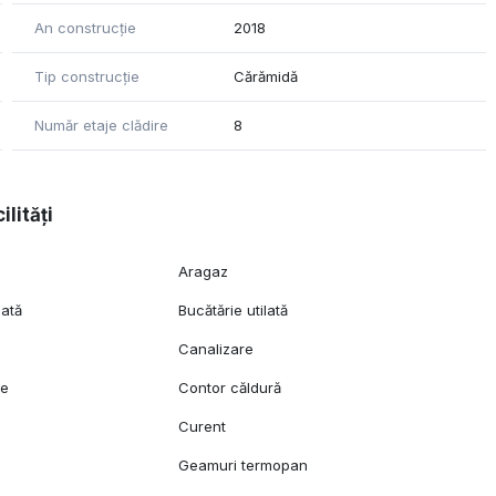
An construcție
2018
Tip construcție
Cărămidă
Număr etaje clădire
8
ilități
Aragaz
lată
Bucătărie utilată
Canalizare
ie
Contor căldură
Curent
Geamuri termopan