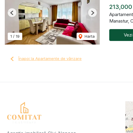
213,000
Apartament
Previous
Next
Manastur, 
Vezi
1
/
19
Harta
Înapoi la Apartamente de vânzare