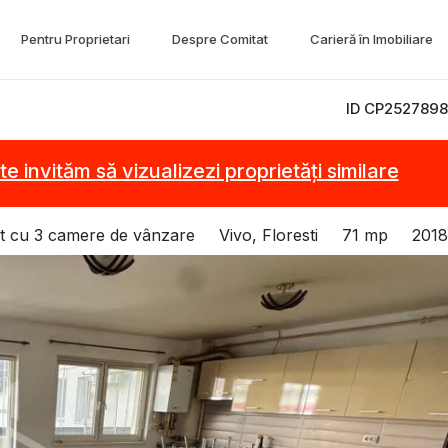
Pentru Proprietari
Despre Comitat
Carieră în Imobiliare
ID CP2527898
te invităm să vizualizezi proprietăți similare
 cu 3 camere de vânzare
Vivo, Floresti
71 mp
2018