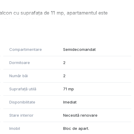
balcon cu suprafața de 11 mp, apartamentul este
, 2 băi, 1 hol, 1 balcon.
tă o renovare.
i.
fi predat cumpărătorilor la data semnării contractului de
Compartimentare
Semidecomandat
Dormitoare
2
g la dispoziție!
catre proprietar. Agentia nu isi asuma responsabilitatea
Număr băi
2
sau informatiile prezentate.
Suprafață utilă
71 mp
Disponibilitate
Imediat
Stare interior
Necesită renovare
Imobil
Bloc de apart.