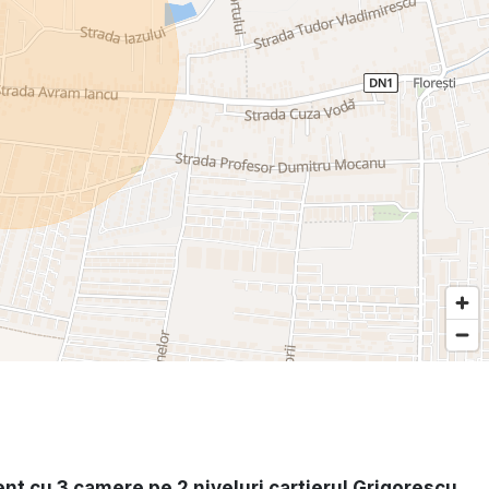
t cu 3 camere pe 2 niveluri cartierul Grigorescu