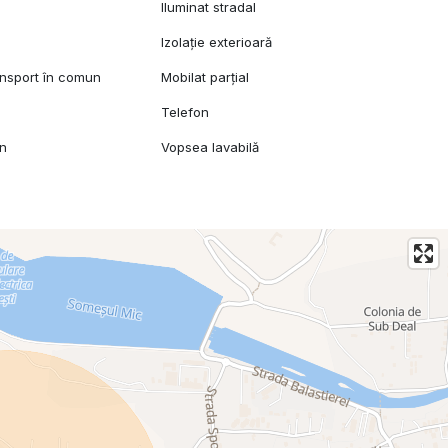
Iluminat stradal
Izolație exterioară
ansport în comun
Mobilat parțial
Telefon
mn
Vopsea lavabilă