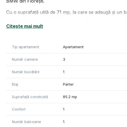
BMW din Florești.
Cu o suprafață utilă de 71 mp, la care se adaugă și un 
compartimentat astfel: 2 dormitoare, 1 living cu bucătărie
Locuința este parțial mobilată în acest moment și necesi
Citește mai mult
Zona este accesibilă spre punctele de interes ale orașulu
Acesta deține certificat de performanță energetică și va 
Tip apartament
Apartament
vânzare.
Număr camere
3
Pentru informații suplimentare și vizionari vă stăm cu dra
"Informatiile din anunt au fost furnizate in prealabil de 
Număr bucătării
1
pentru eventualele modificari in ceea ce priveste pretul 
Etaj
Parter
Suprafață construită
85.2 mp
Confort
1
Număr balcoane
1