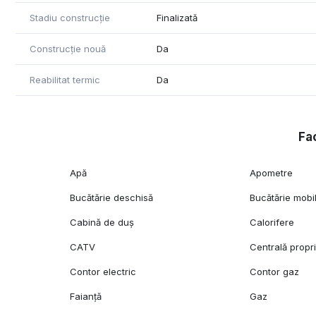
Stadiu construcție
Finalizată
Construcție nouă
Da
Reabilitat termic
Da
Fac
Apă
Apometre
Bucătărie deschisă
Bucătărie mobi
Cabină de duș
Calorifere
CATV
Centrală propr
Contor electric
Contor gaz
Faianță
Gaz