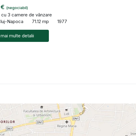
 €
(negociabil)
 cu 3 camere de vânzare
Cluj-Napoca
71.12 mp
1977
 mai multe detalii