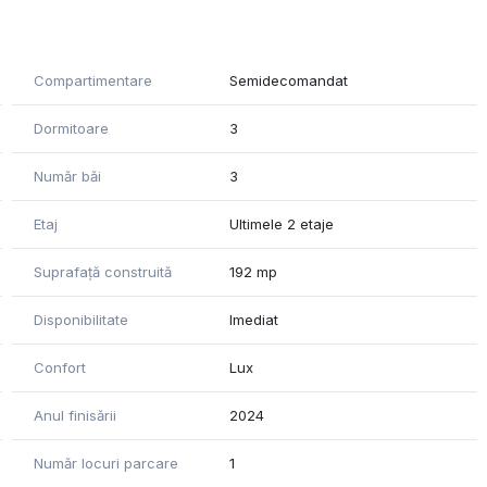
ste compartimentat astfel:
rmitoare, dressing, 2 terase.
Compartimentare
Semidecomandat
.
Dormitoare
3
 deține și un loc de parcare in garajul subteran care se
Număr băi
3
 creșe, și mijloace de transport in comun, care fac legătura
Etaj
Ultimele 2 etaje
Suprafață construită
192 mp
u drag să ne contactați!
către proprietar. Agenția nu iși asumă responsabilitatea
Disponibilitate
Imediat
sau informațiile prezentate.*
Confort
Lux
Anul finisării
2024
Număr locuri parcare
1