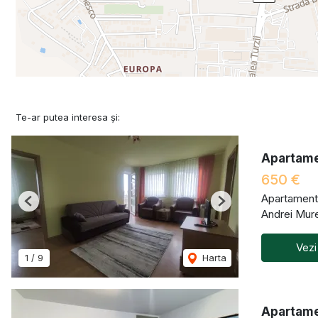
Te-ar putea interesa și:
Apartame
650 €
Apartament 
Previous
Next
Andrei Mur
Vezi
1
/
9
Harta
Apartame