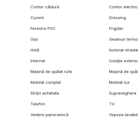
Contor căldură
Contor electri
Curent
Dressing
Ferestre PVC
Frigider
Gaz
Geamuri term
Hotă
Iluminat strada
Internet
Izolație exterio
Mașină de spălat rufe
Mașină de spăl
Mobilat complet
Mobilat lux
Străzi asfaltate
Supraveghere 
Telefon
TV
Vedere panoramică
Vopsea lavabil