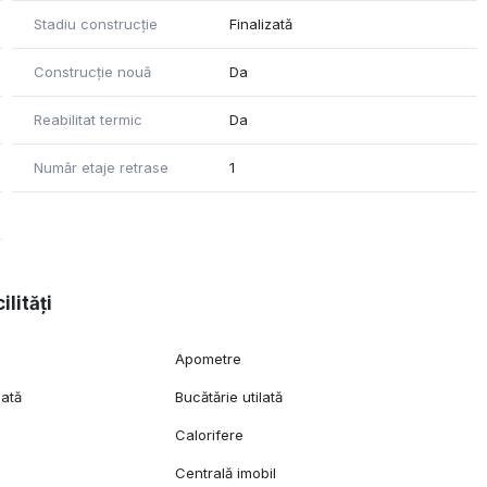
Stadiu construcție
Finalizată
Construcție nouă
Da
Reabilitat termic
Da
Număr etaje retrase
1
ilități
Apometre
lată
Bucătărie utilată
Calorifere
Centrală imobil