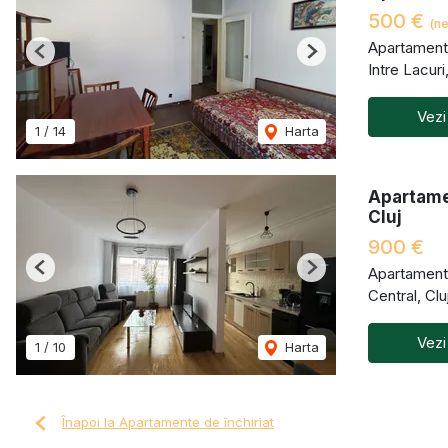
500 €
(ne
Apartament 
Previous
Next
Intre Lacur
Vezi
1
/
14
Harta
Apartamen
Cluj
900 €
Apartament 
Previous
Next
Central, Cl
Vezi
1
/
10
Harta
Înapoi la Apartamente de închiriat