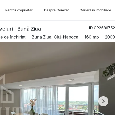
Pentru Proprietari
Despre Comitat
Carieră în Imobiliare
ID CP2586752
eluri | Bună Ziua
 de închiriat
Buna Ziua, Cluj-Napoca
160 mp
2009
Next