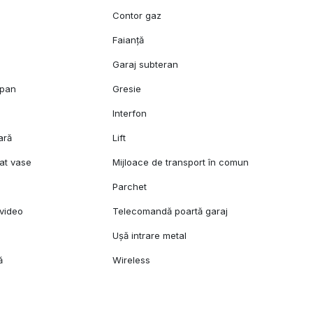
c
Contor gaz
Faianță
Garaj subteran
opan
Gresie
l
Interfon
ară
Lift
at vase
Mijloace de transport în comun
Parchet
video
Telecomandă poartă garaj
Ușă intrare metal
ă
Wireless