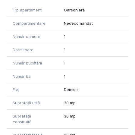
pentru o persoană, cât și pentru un cuplu.
Tip apartament
Garsonieră
În apropierea imobilului se găsesc magazine și alte facilități,
precum Lidl, Mega Image, patiseria Panemar, Carmangeria
Compartimentare
Nedecomandat
Moldovan. Zona este, de asemenea, liniștită, aerisită și
verde, și accesul către centrul orașului este facilitat ușor,
Număr camere
1
inclusiv prin mijloacele de transport în comun.
Dormitoare
1
Pentru informații suplimentare și vizionari vă stăm cu drag la
dispoziție!
Număr bucătării
1
"Informatiile din anunt au fost furnizate in prealabil de catre
proprietar. Agentia nu isi asuma responsabilitatea pentru
eventualele modificari in ceea ce priveste pretul sau
Număr băi
1
informatiile prezentate.
Etaj
Demisol
Suprafață utilă
30 mp
Suprafață
36 mp
construită