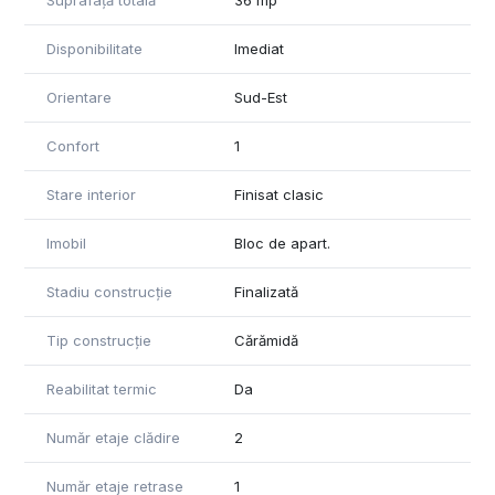
Suprafață totală
36 mp
Disponibilitate
Imediat
Orientare
Sud-Est
Confort
1
Stare interior
Finisat clasic
Imobil
Bloc de apart.
Stadiu construcție
Finalizată
Tip construcție
Cărămidă
Reabilitat termic
Da
Număr etaje clădire
2
Număr etaje retrase
1