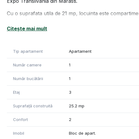
Expo Transilvania din Marasti.
Cu o suprafata utila de 21 mp, locuinta este compartiment
cu dus. 1 hol.
Finisajele sunt moderne, au fost schimbate integral instalat
Citește mai mult
pentru locuinta, cat si pentru investitie.
Detine certificat de performanta energetica si va fi pred
Tip apartament
Apartament
Pentru informatii suplimentare si vizionari va stam cu dra
Număr camere
1
Număr bucătării
1
Etaj
3
Suprafață construită
25.2 mp
Confort
2
Imobil
Bloc de apart.