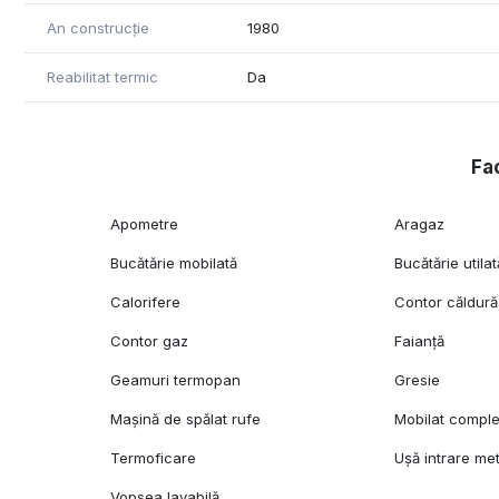
An construcție
1980
Reabilitat termic
Da
Fac
Apometre
Aragaz
Bucătărie mobilată
Bucătărie utilat
Calorifere
Contor căldură
Contor gaz
Faianță
Geamuri termopan
Gresie
Mașină de spălat rufe
Mobilat comple
Termoficare
Ușă intrare met
Vopsea lavabilă