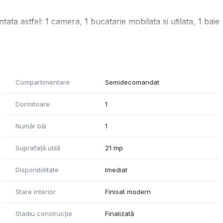
ata astfel: 1 camera, 1 bucatarie mobilata si utilata, 1 baie
iile electrice si sanitare, astfel este o optiune ideala atat
at cumparatorilor la data semnarii contractului de vanzare.
Compartimentare
Semidecomandat
g la dispozitie!
Dormitoare
1
Număr băi
1
Suprafață utilă
21 mp
Disponibilitate
Imediat
Stare interior
Finisat modern
Stadiu construcție
Finalizată