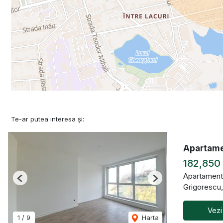
Te-ar putea interesa și:
Apartamen
182,850
Apartament
Previous
Next
Grigorescu
Vezi
1
/
9
Harta