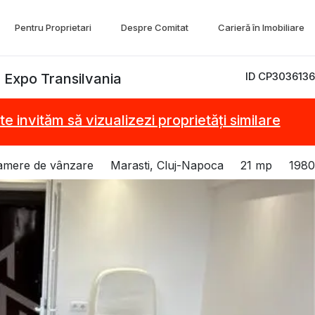
Pentru Proprietari
Despre Comitat
Carieră în Imobiliare
ID CP3036136
a Expo Transilvania
te invităm să vizualizezi proprietăți similare
amere de vânzare
Marasti, Cluj-Napoca
21 mp
1980