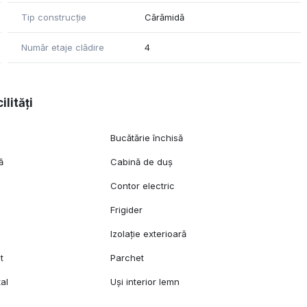
Tip construcție
Cărămidă
Număr etaje clădire
4
ilități
Bucătărie închisă
ă
Cabină de duș
Contor electric
Frigider
Izolație exterioară
t
Parchet
al
Uși interior lemn