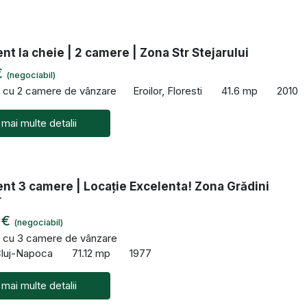
t la cheie | 2 camere | Zona Str Stejarului
€
(negociabil)
 cu 2 camere de vânzare
Eroilor, Floresti
41.6 mp
2010
 mai multe detalii
nt 3 camere | Locație Excelenta! Zona Grădini
r
 €
(negociabil)
 cu 3 camere de vânzare
Cluj-Napoca
71.12 mp
1977
 mai multe detalii