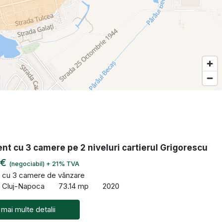
t cu 3 camere pe 2 niveluri cartierul Grigorescu
 €
(negociabil) + 21% TVA
 cu 3 camere de vânzare
, Cluj-Napoca
73.14 mp
2020
 mai multe detalii