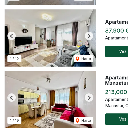
Apartamen
87,900 
Apartament
Previous
Next
Vezi
1
/
12
Harta
Apartame
Manastu
213,000
Apartament
Previous
Next
Manastur, 
Vezi
1
/
19
Harta