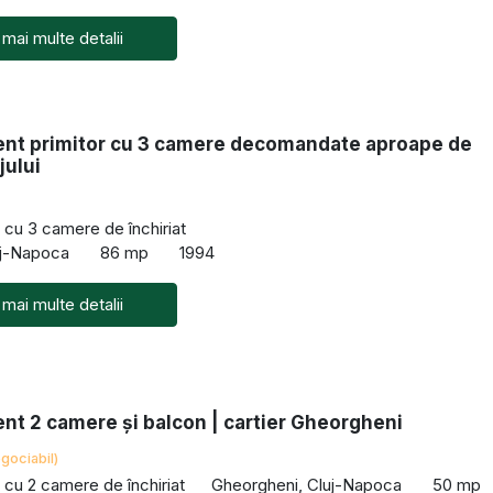
 mai multe detalii
nt primitor cu 3 camere decomandate aproape de
jului
cu 3 camere de închiriat
uj-Napoca
86 mp
1994
 mai multe detalii
nt 2 camere și balcon | cartier Gheorgheni
gociabil)
cu 2 camere de închiriat
Gheorgheni, Cluj-Napoca
50 mp