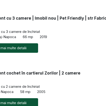
t cu 3 camere | Imobil nou | Pet Friendly | str Fabric
cu 3 camere de închiriat
luj-Napoca
66 mp
2019
 mai multe detalii
t cochet în cartierul Zorilor | 2 camere
cu 2 camere de închiriat
uj-Napoca
58 mp
2005
 mai multe detalii