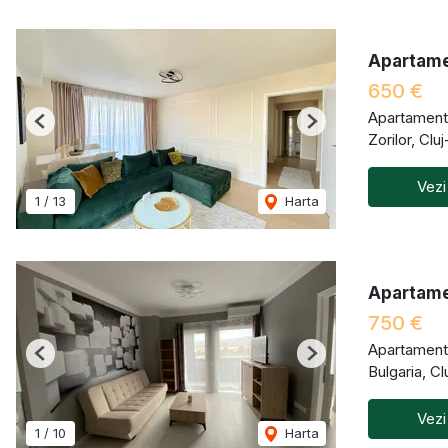
Apartamen
650 €
Apartament 
Previous
Next
Zorilor, Cl
Vezi
1
/
13
Harta
Apartamen
750 €
Apartament 
Previous
Next
Bulgaria, C
Vezi
1
/
10
Harta