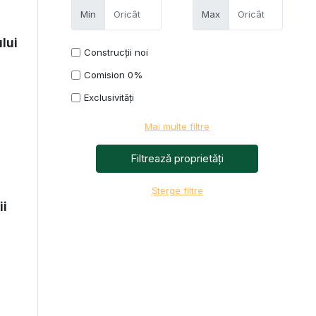
Min
Max
ului
Construcții noi
Comision 0%
Exclusivități
Mai multe filtre
Șterge filtre
ii