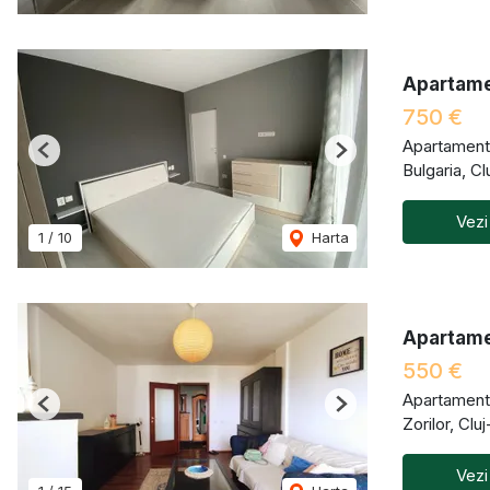
Apartamen
750 €
Apartament 
Previous
Next
Bulgaria, C
Vezi
1
/
10
Harta
Apartamen
550 €
Apartament 
Previous
Next
Zorilor, Cl
Vezi