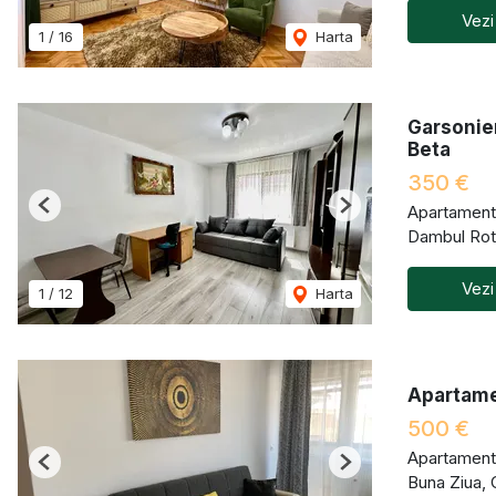
Vezi
1
/
16
Harta
Garsonier
Beta
350 €
Apartament 
Previous
Next
Dambul Rot
Vezi
1
/
12
Harta
Apartamen
500 €
Apartament 
Previous
Next
Buna Ziua,