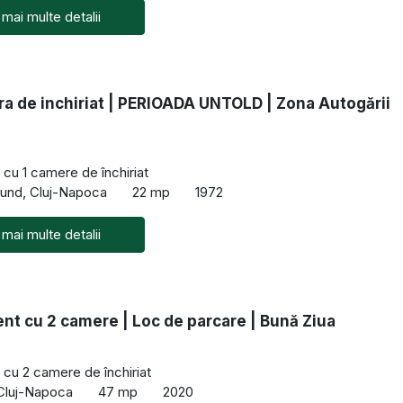
 mai multe detalii
a de inchiriat | PERIOADA UNTOLD | Zona Autogării
cu 1 camere de închiriat
und, Cluj-Napoca
22 mp
1972
 mai multe detalii
t cu 2 camere | Loc de parcare | Bună Ziua
cu 2 camere de închiriat
 Cluj-Napoca
47 mp
2020