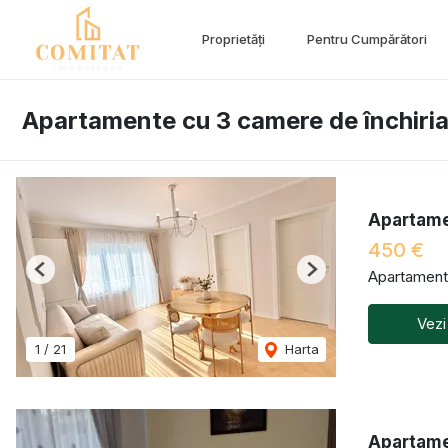
Proprietăți
Pentru Cumpărători
Apartamente cu 3 camere de închiriat
Apartamen
450 €
Apartament 
Previous
Next
Vezi
1
/
21
Harta
Apartame