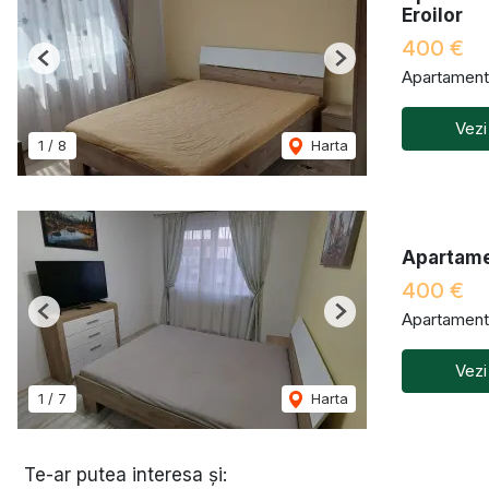
Eroilor
400 €
Previous
Next
Apartament 
Vezi
1
/
8
Harta
Apartame
400 €
Apartament 
Previous
Next
Vezi
1
/
7
Harta
Te-ar putea interesa și: