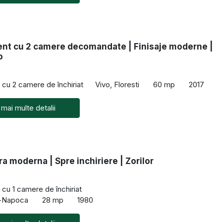
nt cu 2 camere decomandate | Finisaje moderne |
o
cu 2 camere de închiriat
Vivo, Floresti
60 mp
2017
 mai multe detalii
a moderna | Spre inchiriere | Zorilor
cu 1 camere de închiriat
uj-Napoca
28 mp
1980