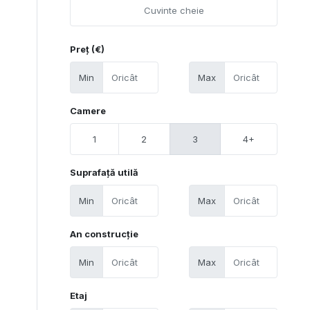
Preț (€)
Min
Max
Camere
1
2
3
4+
Suprafață utilă
Min
Max
An construcție
Min
Max
Etaj