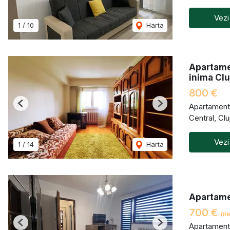
Vezi
1
/
10
Harta
Apartame
inima Clu
800 €
Apartament 
Previous
Next
Central, Cl
Vezi
1
/
14
Harta
Apartame
700 €
(ne
Apartament 
Previous
Next