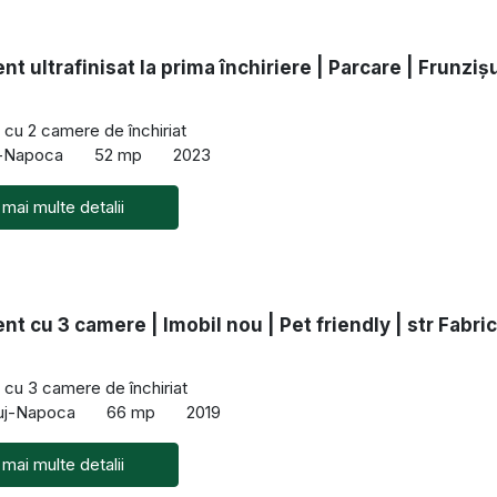
t ultrafinisat la prima închiriere | Parcare | Frunziș
cu 2 camere de închiriat
uj-Napoca
52 mp
2023
 mai multe detalii
t cu 3 camere | Imobil nou | Pet friendly | str Fabric
cu 3 camere de închiriat
luj-Napoca
66 mp
2019
 mai multe detalii