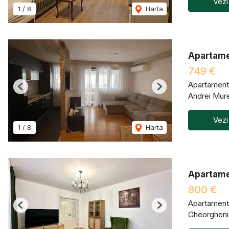
Vezi
1
/
8
Harta
Apartame
749 €
Apartament 
Previous
Next
Andrei Mur
Vezi
1
/
8
Harta
Apartame
800 €
Apartament 
Previous
Next
Gheorgheni