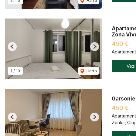
1
/
15
Harta
Apartame
Zona Viv
450 €
Previous
Next
Apartament 
Vezi
1
/
10
Harta
Garsonier
450 €
Apartament 
Previous
Next
Zorilor, Cl