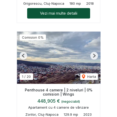
Grigorescu, Cluj-Napoca
180 mp
2018
Vezi mai multe detalii
Comision 0%
Previous
Next
1
/
20
Harta
Penthouse 4 camere | 2 niveluri | 0%
comision | Wings
448,905 €
(negociabil)
Apartament cu 4 camere de vânzare
Zorilor, Cluj-Napoca
129.9 mp
2023