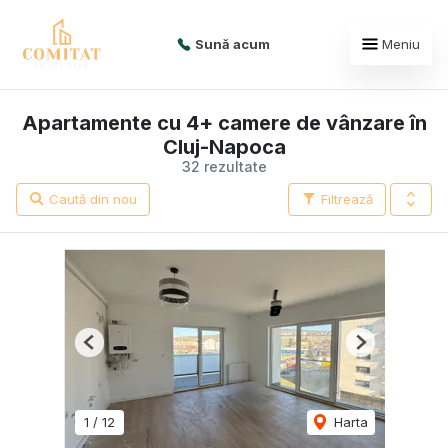
Sună acum
Meniu
Apartamente cu 4+ camere de vânzare în
Cluj-Napoca
32 rezultate
Caută din nou
Filtrează
Previous
Next
1
/
12
Harta