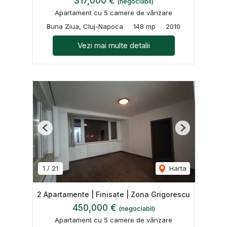
317,000 €
(negociabil)
Apartament cu 5 camere de vânzare
Buna Ziua, Cluj-Napoca
148 mp
2010
Vezi mai multe detalii
Previous
Next
1
/
21
Harta
2 Apartamente | Finisate | Zona Grigorescu
450,000 €
(negociabil)
Apartament cu 5 camere de vânzare