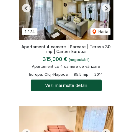
Previous
Next
1
/
24
Harta
Apartament 4 camere | Parcare | Terasa 30
mp | Cartier Europa
315,000 €
(negociabil)
Apartament cu 4 camere de vânzare
Europa, Cluj-Napoca
85.5 mp
2014
Vezi mai multe detalii