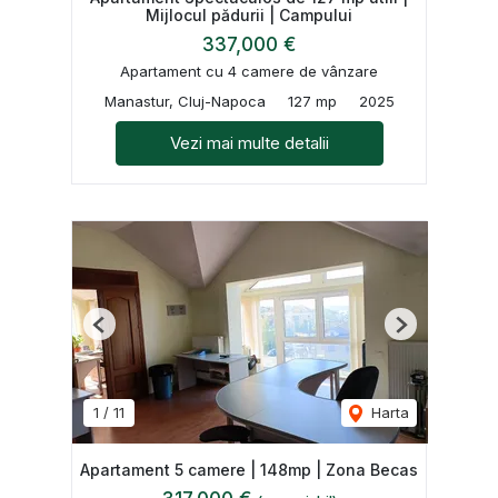
Mijlocul pădurii | Campului
337,000 €
Apartament cu 4 camere de vânzare
Manastur, Cluj-Napoca
127 mp
2025
Vezi mai multe detalii
Previous
Next
1
/
11
Harta
Apartament 5 camere | 148mp | Zona Becas