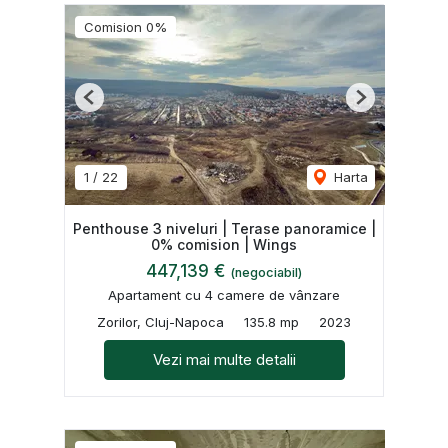
Comision 0%
Previous
Next
1
/
22
Harta
Penthouse 3 niveluri | Terase panoramice |
0% comision | Wings
447,139 €
(negociabil)
Apartament cu 4 camere de vânzare
Zorilor, Cluj-Napoca
135.8 mp
2023
Vezi mai multe detalii