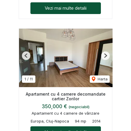
Vezi mai multe detalii
Previous
Next
1
/
11
Harta
Apartament cu 4 camere decomandate
cartier Zorilor
350,000 €
(negociabil)
Apartament cu 4 camere de vânzare
Europa, Cluj-Napoca
94 mp
2014