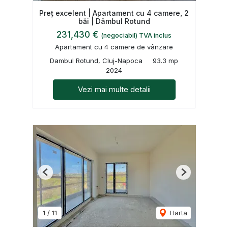
Preț excelent | Apartament cu 4 camere, 2
băi | Dâmbul Rotund
231,430 €
(negociabil) TVA inclus
Apartament cu 4 camere de vânzare
Dambul Rotund, Cluj-Napoca
93.3 mp
2024
Vezi mai multe detalii
Previous
Next
1
/
11
Harta