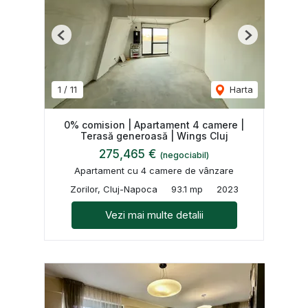
Previous
Next
1
/
11
Harta
0% comision | Apartament 4 camere |
Terasă generoasă | Wings Cluj
275,465 €
(negociabil)
Apartament cu 4 camere de vânzare
Zorilor, Cluj-Napoca
93.1 mp
2023
Vezi mai multe detalii