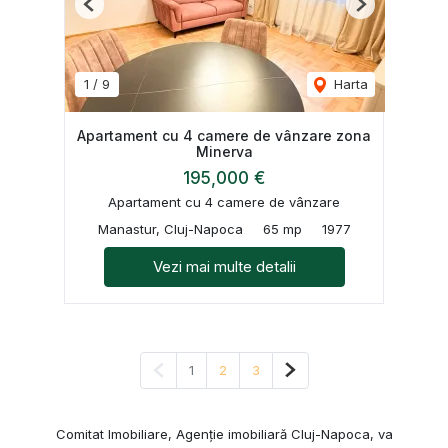
Previous
Next
1
/
9
Harta
Apartament cu 4 camere de vânzare zona
Minerva
195,000 €
Apartament cu 4 camere de vânzare
Manastur, Cluj-Napoca
65 mp
1977
Vezi mai multe detalii
Pagina anterioară
Pagina următoare
1
2
3
Comitat Imobiliare, Agenție imobiliară Cluj-Napoca, va