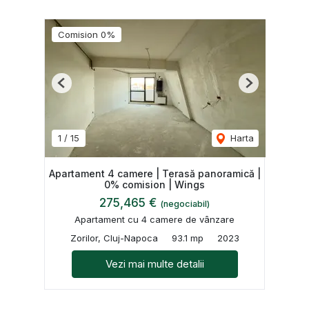
Comision 0%
Previous
Next
1
/
15
Harta
Apartament 4 camere | Terasă panoramică |
0% comision | Wings
275,465 €
(negociabil)
Apartament cu 4 camere de vânzare
Zorilor, Cluj-Napoca
93.1 mp
2023
Vezi mai multe detalii