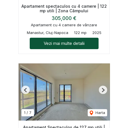
Apartament spectaculos cu 4 camere | 122
mp utili | Zona Câmpului
305,000 €
Apartament cu 4 camere de vânzare
Manastur, Cluj-Napoca
122 mp
2025
Vezi mai multe detalii
Previous
Next
1
/
7
Harta
Apartament Spectaculos de 127 mp utili |