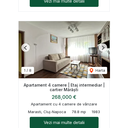
Vezi mai multe detalii
Previous
Next
1
/
8
Harta
Apartament 4 camere | Etaj intermediar |
cartier Mărăști
268,000 €
Apartament cu 4 camere de vânzare
Marasti, Cluj-Napoca
78.8 mp
1983
Vezi mai multe detalii