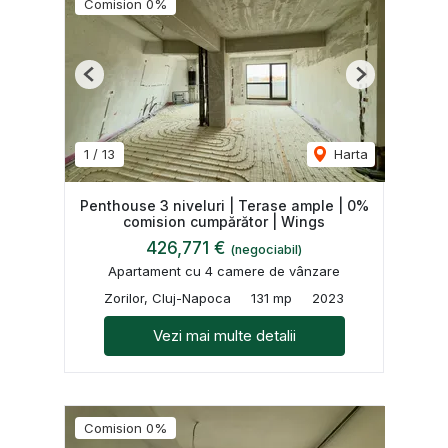
Comision 0%
Previous
Next
1
/
13
Harta
Penthouse 3 niveluri | Terase ample | 0%
comision cumpărător | Wings
426,771 €
(negociabil)
Apartament cu 4 camere de vânzare
Zorilor, Cluj-Napoca
131 mp
2023
Vezi mai multe detalii
Comision 0%