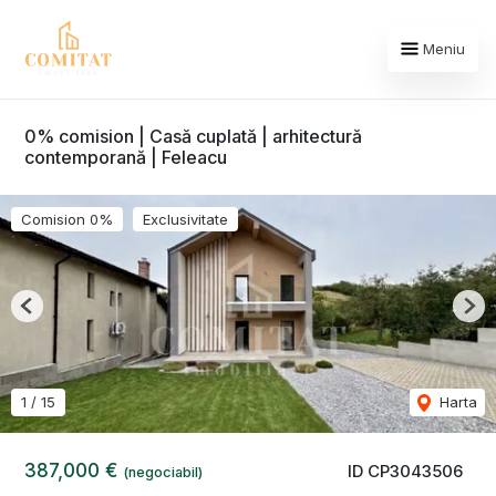
Meniu
0% comision | Casă cuplată | arhitectură
contemporană | Feleacu
Comision 0%
Exclusivitate
Previous
Nex
1
/
15
Harta
387,000 €
ID CP3043506
(negociabil)