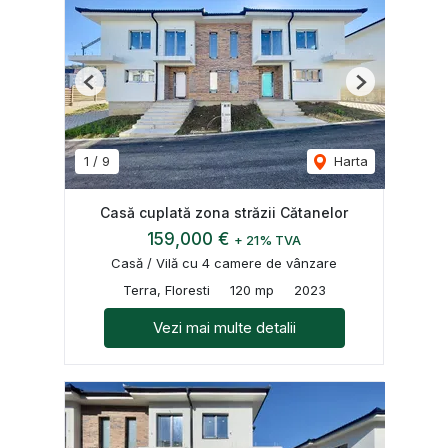
Previous
Next
1
/
9
Harta
Casă cuplată zona străzii Cătanelor
159,000 €
+ 21% TVA
Casă / Vilă cu 4 camere de vânzare
Terra, Floresti
120 mp
2023
Vezi mai multe detalii