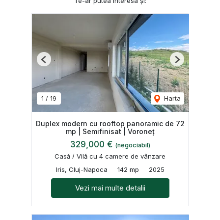
Te-ar putea interesa și:
Previous
Next
1
/
19
Harta
Duplex modern cu rooftop panoramic de 72
mp | Semifinisat | Voroneț
329,000 €
(negociabil)
Casă / Vilă cu 4 camere de vânzare
Iris, Cluj-Napoca
142 mp
2025
Vezi mai multe detalii