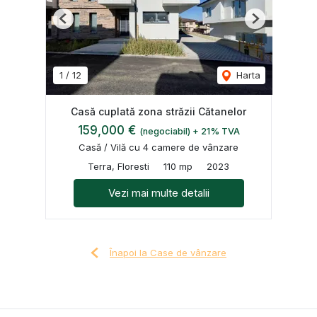
Previous
Next
1
/
12
Harta
Casă cuplată zona străzii Cătanelor
159,000 €
(negociabil) + 21% TVA
Casă / Vilă cu 4 camere de vânzare
Terra, Floresti
110 mp
2023
Vezi mai multe detalii
Înapoi la Case de vânzare