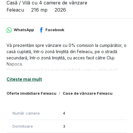
Casă / Vilă cu 4 camere de vânzare
Feleacu
216 mp
2026
WhatsApp
Facebook
Vă prezentăm spre vânzare cu 0% comision la cumpărător, o
casă cuplată, într-o zonă liniștită din Feleacu, pe o stradă
secundară, într-o zonă liniștită, cu acces facil către Cluj-
Napoca.
Casele se remarcă pe piața imobiliară printr-o arhitectură
contemporană, cu linii curate, fațadă în tonuri închise și o
Citește mai mult
arhitectură modernă.
Fiecare unitate este gândită pentru un stil de viață modern,
Oferte imobiliare Feleacu
Case de vânzare Feleacu
oferind spații generoase atât la interior, cât și la exterior
(terasă și balcon), cu orientare către zone verzi și un grad
ridicat de intimitate pentru a petrece in armonie timp cu
Număr camere
4
familia și prietenii.
-Suprafață utilă: 216 mp + terasă 28 mp | 2 locuri de parcare
Dormitoare
3
și teren aprox 400 mp+cota parte de drum.