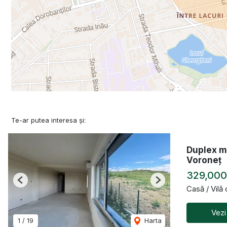
Te-ar putea interesa și:
Duplex m
Voroneț
329,00
Previous
Next
Casă / Vilă
Vezi
1
/
19
Harta