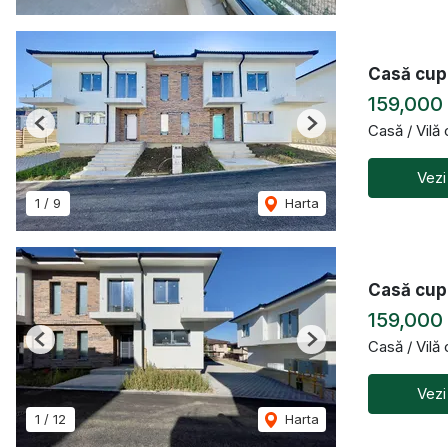
Casă cupl
159,000
Casă / Vilă
Previous
Next
Vezi
1
/
9
Harta
Casă cupl
159,000
Casă / Vilă
Previous
Next
Vezi
1
/
12
Harta