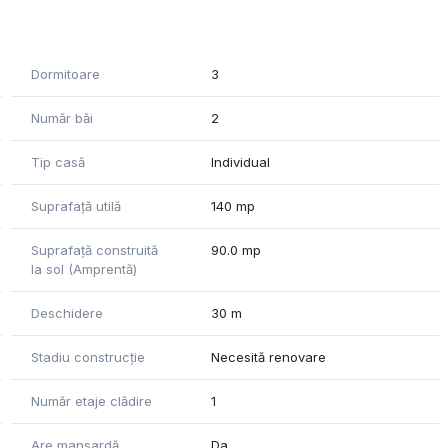
nturi și a poziționării terenul.
Dormitoare
3
 punctele de interes ale orașului.
g la dispoziție!
Număr băi
2
catre proprietar. Agentia nu isi asuma responsabilitatea
Tip casă
Individual
sau informatiile prezentate.
Suprafață utilă
140 mp
Suprafață construită
90.0 mp
la sol (Amprentă)
Deschidere
30 m
Stadiu construcție
Necesită renovare
Număr etaje clădire
1
Are mansardă
Da