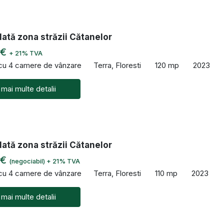
ată zona străzii Cătanelor
 €
+ 21% TVA
 cu 4 camere de vânzare
Terra, Floresti
120 mp
2023
 mai multe detalii
ată zona străzii Cătanelor
 €
(negociabil) + 21% TVA
 cu 4 camere de vânzare
Terra, Floresti
110 mp
2023
 mai multe detalii