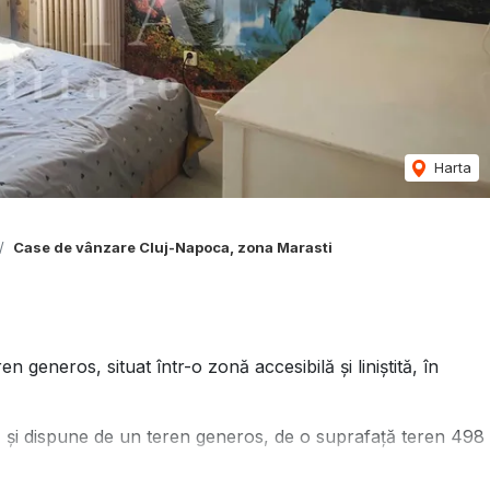
Harta
Case de vânzare Cluj-Napoca, zona Marasti
generos, situat într-o zonă accesibilă și liniștită, în
, și dispune de un teren generos, de o suprafață teren 498
ucătarii, 2 băi.