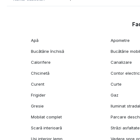
Fac
Apă
Apometre
Bucătărie închisă
Bucătărie mobi
Calorifere
Canalizare
Chicinetă
Contor electri
Curent
Curte
Frigider
Gaz
Gresie
Iluminat strada
Mobilat complet
Parcare desch
Scară interioară
Străzi asfaltate
Uși interior lemn
Vedere spre o