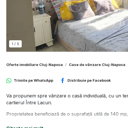
1
/
5
Oferte imobiliare Cluj-Napoca
Case de vânzare Cluj-Napoca
Trimite pe
WhatsApp
Distribuie pe
Facebook
Va propunem spre vânzare o casă individuală, cu un teren 
cartierul Între Lacuri.
Proprietatea beneficiază de o suprafață utilă de 140 mp
mp.
Compartimentarea este realizată astfel: 3 dormitoare, 2 b