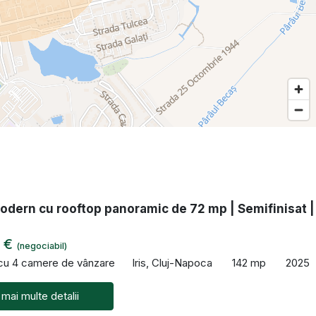
odern cu rooftop panoramic de 72 mp | Semifinisat |
0 €
(negociabil)
 cu 4 camere de vânzare
Iris, Cluj-Napoca
142 mp
2025
 mai multe detalii