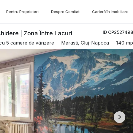
Pentru Proprietari
Despre Comitat
Carieră în Imobiliare
ID CP2527498
hidere | Zona Între Lacuri
 cu 5 camere de vânzare
Marasti, Cluj-Napoca
140 mp
Next