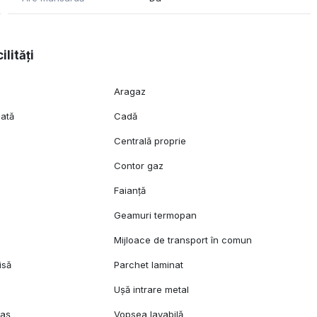
ilități
Aragaz
lată
Cadă
Centrală proprie
c
Contor gaz
Faianță
Geamuri termopan
l
Mijloace de transport în comun
isă
Parchet laminat
Ușă intrare metal
raș
Vopsea lavabilă