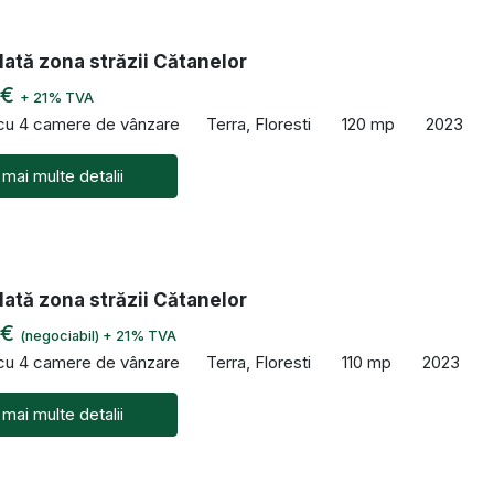
ată zona străzii Cătanelor
 €
+ 21% TVA
 cu 4 camere de vânzare
Terra, Floresti
120 mp
2023
 mai multe detalii
ată zona străzii Cătanelor
 €
(negociabil) + 21% TVA
 cu 4 camere de vânzare
Terra, Floresti
110 mp
2023
 mai multe detalii