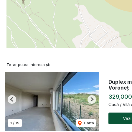
Te-ar putea interesa și:
Duplex m
Voroneț
329,00
Previous
Next
Casă / Vilă
Vezi
1
/
19
Harta