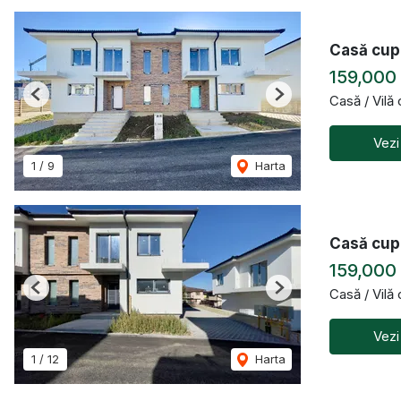
Casă cupl
159,000
Casă / Vilă
Previous
Next
Vezi
1
/
9
Harta
Casă cupl
159,000
Casă / Vilă
Previous
Next
Vezi
1
/
12
Harta