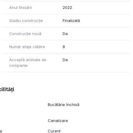
Anul finisării
2022
Stadiu construcție
Finalizată
Construcție nouă
Da
Număr etaje clădire
8
Acceptă animale de
Da
companie
ilități
Bucătărie închisă
Canalizare
ie
Curent