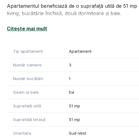
Apartamentul beneficiază de o suprafață utilă de 51 m
living, bucătărie închisă, două dormitoare și baie.
Unul dintre principalele avantaje ale proprietății este t
Citește mai mult
petrecut în aer liber.
Locuința este situată la etajul 8 din 8, oferind intimitate 
Tip apartament
Apartament
Apartamentul oferă un spațiu bine organizat și funcțional,
Număr camere
3
Imobilul este amplasat într-o zonă accesibilă, în apropi
puncte de interes.
Număr bucătării
1
Pentru mai multe informații și programarea unei vizionări
Geam la baie
Da
Informațiile din anunț au fost furnizate de către proprie
Suprafață utilă
51 mp
eventualele modificări privind prețul sau caracteristicile 
Suprafață terasă
51 mp
Orientare
Sud-Vest