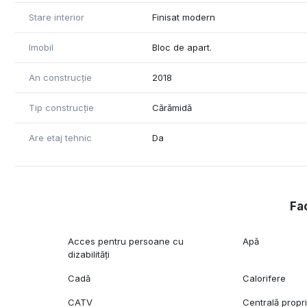
Stare interior
Finisat modern
Imobil
Bloc de apart.
An construcție
2018
Tip construcție
Cărămidă
Are etaj tehnic
Da
Fac
Acces pentru persoane cu
Apă
dizabilități
Cadă
Calorifere
CATV
Centrală propr