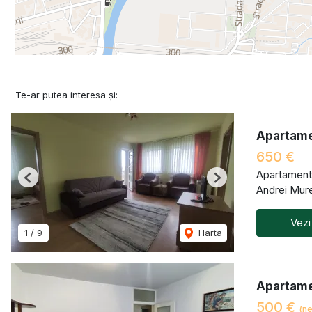
Te-ar putea interesa și:
Apartame
650 €
Apartament 
Previous
Next
Andrei Mur
Vezi
1
/
9
Harta
Apartame
500 €
(ne