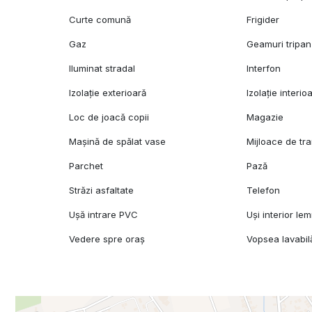
Curte comună
Frigider
Gaz
Geamuri tripan
Iluminat stradal
Interfon
Izolație exterioară
Izolație interio
Loc de joacă copii
Magazie
Mașină de spălat vase
Mijloace de tr
Parchet
Pază
Străzi asfaltate
Telefon
Ușă intrare PVC
Uși interior le
Vedere spre oraș
Vopsea lavabil