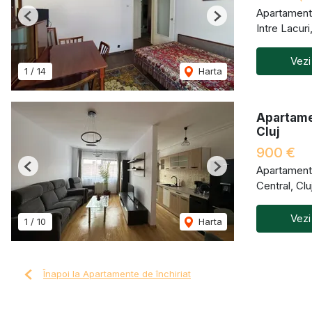
Apartament 
Previous
Next
Intre Lacur
Vezi
1
/
14
Harta
Apartamen
Cluj
900 €
Apartament 
Previous
Next
Central, Cl
Vezi
1
/
10
Harta
Înapoi la Apartamente de închiriat