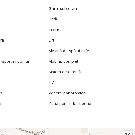
Garaj subteran
Hotă
Internet
ară
Lift
Mașină de spălat rufe
ansport în comun
Mobilat complet
Sistem de alarmă
TV
mn
Vedere panoramică
ă
Zonă pentru barbeque