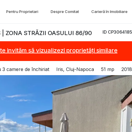
Pentru Proprietari
Despre Comitat
Carieră în Imobiliare
ID CP3064185
 | ZONA STRĂZII OASULUI 86/90
te invităm să vizualizezi proprietăți similare
 3 camere de închiriat
Iris, Cluj-Napoca
51 mp
2018