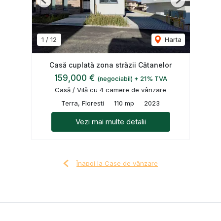
Previous
Next
1
/
12
Harta
Casă cuplată zona străzii Cătanelor
159,000 €
(negociabil) + 21% TVA
Casă / Vilă cu 4 camere de vânzare
Terra, Floresti
110 mp
2023
Vezi mai multe detalii
Înapoi la Case de vânzare