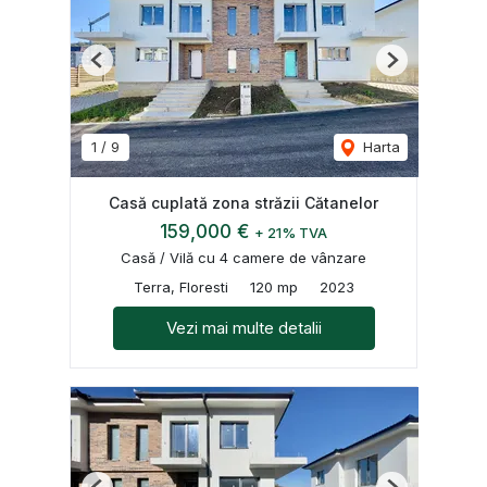
Previous
Next
1
/
9
Harta
Casă cuplată zona străzii Cătanelor
159,000 €
+ 21% TVA
Casă / Vilă cu 4 camere de vânzare
Terra, Floresti
120 mp
2023
Vezi mai multe detalii