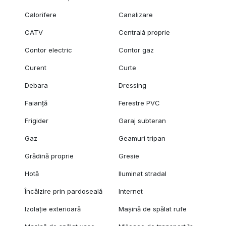
Calorifere
Canalizare
CATV
Centrală proprie
Contor electric
Contor gaz
Curent
Curte
Debara
Dressing
Faianță
Ferestre PVC
Frigider
Garaj subteran
Gaz
Geamuri tripan
Grădină proprie
Gresie
Hotă
Iluminat stradal
Încălzire prin pardoseală
Internet
Izolație exterioară
Mașină de spălat rufe