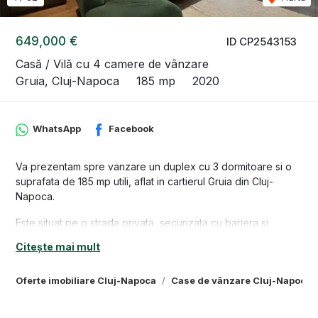
649,000 €
ID CP2543153
Casă / Vilă cu 4 camere de vânzare
Gruia, Cluj-Napoca
185 mp
2020
WhatsApp
Facebook
Va prezentam spre vanzare un duplex cu 3 dormitoare si o
suprafata de 185 mp utili, aflat in cartierul Gruia din Cluj-
Napoca.
Este situat pe o strada privata, securizata cu bariera si
asfaltata, cu priveliste.
Citește mai mult
Este compartimentata astfel:
Oferte imobiliare Cluj-Napoca
Case de vânzare Cluj-Napoca
Demisol: hol, garaj, camera tehnica/spalatorie.
Parter: hol, bucatarie, living cu zona de luat masa, baie,