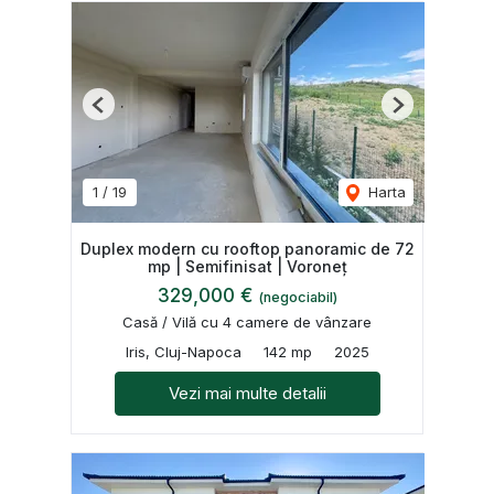
Previous
Next
1
/
19
Harta
Duplex modern cu rooftop panoramic de 72
mp | Semifinisat | Voroneț
329,000 €
(negociabil)
Casă / Vilă cu 4 camere de vânzare
Iris, Cluj-Napoca
142 mp
2025
Vezi mai multe detalii