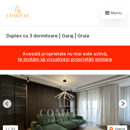
Meniu
Duplex cu 3 dormitoare | Garaj | Gruia
Această proprietate nu mai este activă,
te invităm să vizualizezi proprietăți similare
Previous
Nex
1
/
32
Harta