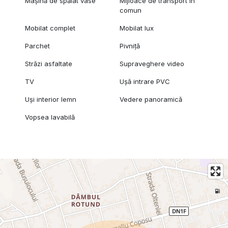
Mașină de spălat vase
Mijloace de transport în
comun
Mobilat complet
Mobilat lux
Parchet
Pivniță
Străzi asfaltate
Supraveghere video
TV
Ușă intrare PVC
Uși interior lemn
Vedere panoramică
Vopsea lavabilă