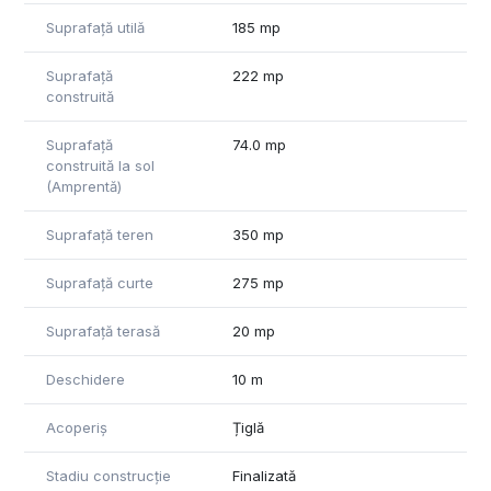
Suprafață utilă
185 mp
Suprafață
222 mp
construită
Suprafață
74.0 mp
construită la sol
(Amprentă)
Suprafață teren
350 mp
Suprafață curte
275 mp
Suprafață terasă
20 mp
Deschidere
10 m
Acoperiș
Țiglă
Stadiu construcție
Finalizată