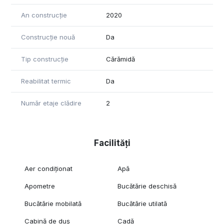
An construcție
2020
Construcție nouă
Da
Tip construcție
Cărămidă
Reabilitat termic
Da
Număr etaje clădire
2
Facilități
Aer condiționat
Apă
Apometre
Bucătărie deschisă
Bucătărie mobilată
Bucătărie utilată
Cabină de duș
Cadă